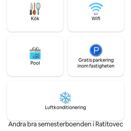
parkeringsplatser. Korsa bara vägen och
och lugnet i den o
det finns en stor lekplats för barn, du kan
för par som är ute 
titta på dem från huset :)
välbefinnande och
Kök
Wifi
bergen. Välkommen 
ID: 108171
Gratis parkering
Pool
inom fastigheten
Luftkonditionering
Andra bra semesterboenden i Ratitovec