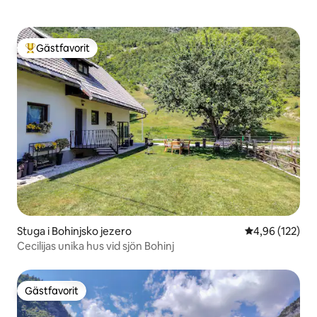
Gästfavorit
Populär gästfavorit
Stuga i Bohinjsko jezero
4,96 av 5 i ge
4,96 (122)
Cecilijas unika hus vid sjön Bohinj
Gästfavorit
Gästfavorit