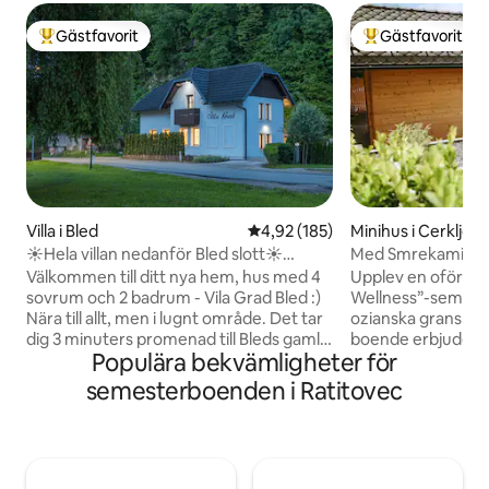
Gästfavorit
Gästfavorit
Populär gästfavorit
Populär gästfavor
Villa i Bled
4,92 av 5 i genomsnittligt bet
4,92 (185)
Minihus i Cerklje 
kem
☀Hela villan nedanför Bled slott☀
Med Smrekami | Bo
freeBikes & bastu
wellness och spa
Välkommen till ditt nya hem, hus med 4
Upplev en oförglö
sovrum och 2 badrum - Vila Grad Bled :)
Wellness”-semester
Nära till allt, men i lugnt område. Det tar
ozianska granskog
dig 3 minuters promenad till Bleds gamla
boende erbjuder fu
Populära bekvämligheter för
stadskärna, 6 minuters promenad till
två separata områ
Bledsjön och några minuters promenad
trästuga med pan
semesterboenden i Ratitovec
till Bleds slott. Det finns några cyklar som
förstklassig mass
är gratis att använda för att ta sig till
filmprojektor i sä
Bleds mest populära sevärdheter ännu
vardagsrumssvit 
snabbare och bekvämare :) (cyklarna är
öppen spis och kö
inte nya) Framför huset finns 3
hittar du en bubbe