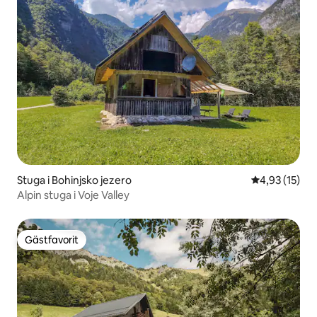
Stuga i Bohinjsko jezero
4,93 av 5 i g
4,93 (15)
Alpin stuga i Voje Valley
Gästfavorit
Gästfavorit