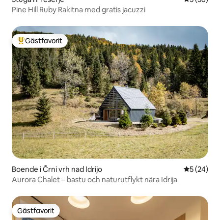
Pine Hill Ruby Rakitna med gratis jacuzzi
Gästfavorit
Populär gästfavorit
Boende i Črni vrh nad Idrijo
5 av 5 i g
5 (24)
Aurora Chalet – bastu och naturutflykt nära Idrija
Gästfavorit
Gästfavorit