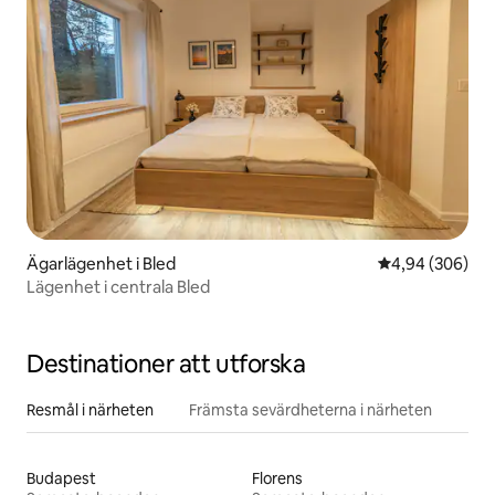
Ägarlägenhet i Bled
4,94 av 5 i ge
4,94 (306)
Lägenhet i centrala Bled
Destinationer att utforska
Resmål i närheten
Främsta sevärdheterna i närheten
Budapest
Florens