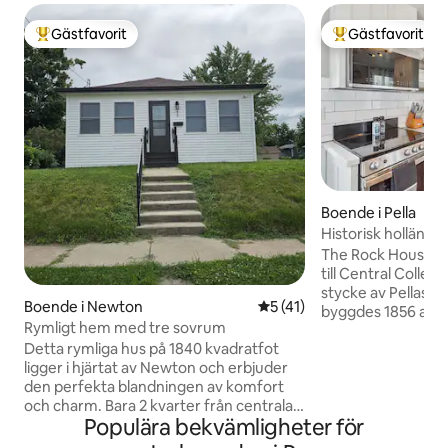
Gästfavorit
Gästfavorit
Populär gästfavorit
Populär gästfavor
Boende i Pella
Historisk holländsk
centrum • Eldstad
The Rock House • 
till Central College • Eldsta
stycke av Pellas h
Boende i Newton
5 av 5 i genomsnittligt be
5 (41)
byggdes 1856 av h
Rymligt hem med tre sovrum
och har renoverats
Detta rymliga hus på 1840 kvadratfot
med moderna bek
ligger i hjärtat av Newton och erbjuder
mysiga stuga med 2
den perfekta blandningen av komfort
Central College oc
och charm. Bara 2 kvarter från centrala
minuter från butik
Populära bekvämligheter för
Newton och mindre än 35 miles till Des
berömda Vermeer
Moines, Grinnell, Pella och Knoxville.
centrum. Boendet är perfekt för par,