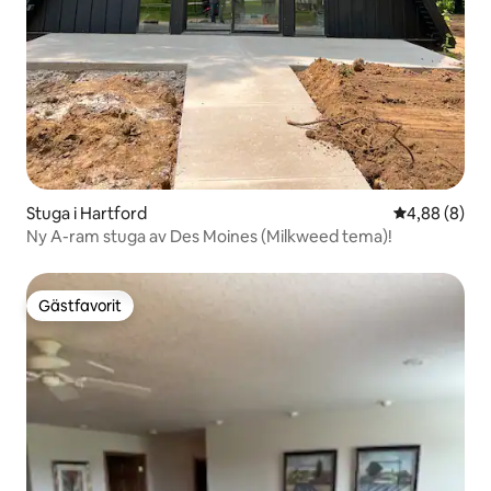
Stuga i Hartford
4,88 av 5 i 
4,88 (8)
Ny A-ram stuga av Des Moines (Milkweed tema)!
Gästfavorit
Gästfavorit