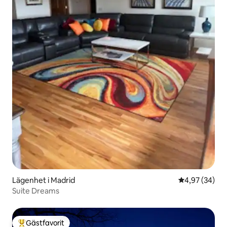
Lägenhet i Madrid
4,97 av 5 i g
4,97 (34)
Suite Dreams
Gästfavorit