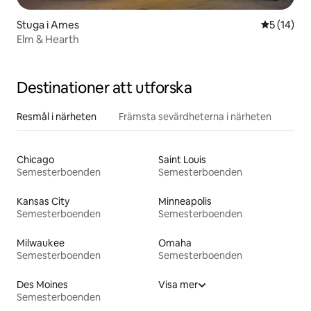
Stuga i Ames
5 av 5 i g
5 (14)
Elm & Hearth
Destinationer att utforska
Resmål i närheten
Främsta sevärdheterna i närheten
Chicago
Saint Louis
Semesterboenden
Semesterboenden
Kansas City
Minneapolis
Semesterboenden
Semesterboenden
Milwaukee
Omaha
Semesterboenden
Semesterboenden
Des Moines
Visa mer
Semesterboenden