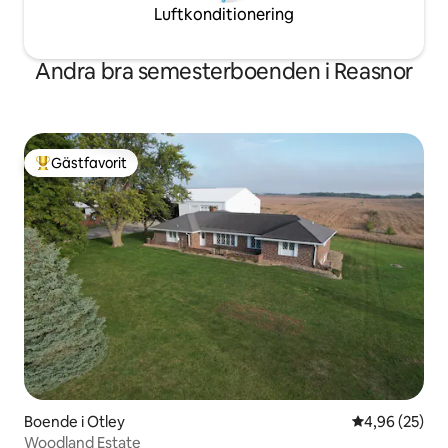
Luftkonditionering
Andra bra semesterboenden i Reasnor
Gästfavorit
Populär gästfavorit
Boende i Otley
4,96 av 5 i g
4,96 (25)
Woodland Estate