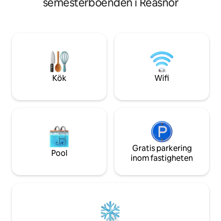
semesterboenden i Reasnor
Detta boende är perfekt för
mindre familjer, b
långtidsvistelser (vid sjukhuset) för
College eller en my
resande sjuksköterskor, eller kortare
kombinerar histor
vistelser för besökande familj, ett stort
fridfull tillflyktsort.
evenemang, eller om du bara behöver
ett ställe att bo på. Du hittar allt i ett
boende. Husdjur som väger 80 pund
eller mindre är välkomna mot en avgift.
Kök
Wifi
Inga extra avgifter för gäster upp till 7.
Gratis parkering
Pool
inom fastigheten