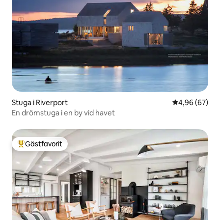
Stuga i Riverport
4,96 av 5 i g
4,96 (67)
En drömstuga i en by vid havet
Gästfavorit
Populär gästfavorit