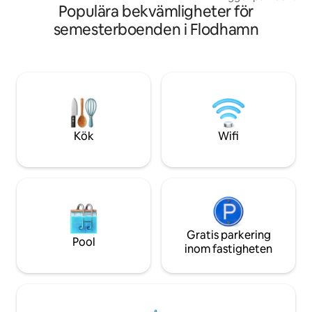
historiska LaHave färja för en 20
Populära bekvämligheter för
vyer från varje fön
minuters bilväg till Lunenburg, som finns
med 2 sängar och
semesterboenden i Flodhamn
med på UNESCO:s världsarvslista. 15
bubbelpool kommer
minuter till Nova Scotias bästa vita
skönheten i Blue Ro
sandstränder, Risser's, Crescent, &
magiska soluppgån
Green Bay.
vid din dörr och luk
Detta himmelska
dig hela året med
tillbakadragande el
med med dina favo
Kök
Wifi
Gratis parkering
Pool
inom fastigheten