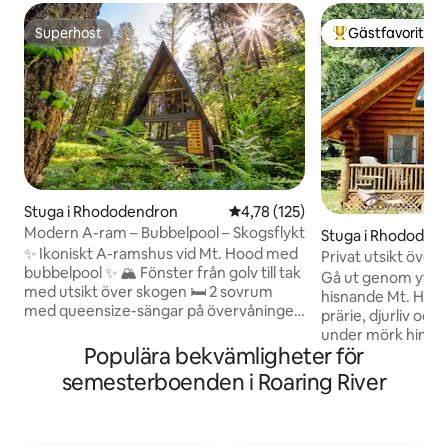
Superhost
Gästfavorit
Superhost
Populär gästfavor
Stuga i Rhododendron
4,78 av 5 i genomsnittligt bet
4,78 (125)
Modern A-ram – Bubbelpool – Skogsflykt
Stuga i Rhododen
✨ Ikoniskt A-ramshus vid Mt. Hood med
Privat utsikt över 
bubbelpool ✨ 🏔️ Fönster från golv till tak
stjärnskådning
Gå ut genom ytter
med utsikt över skogen 🛏️ 2 sovrum
hisnande Mt. Hood
med queensize-sängar på övervåningen
prärie, djurliv och
– 4 sovplatser 🔥 Steneldstad och
under mörk himmel
vintagecharm från mitten av
Populära bekvämligheter för
bara 3,3 miles från
århundradet 💻 Arbetshörna + snabbt
personer med ett
semesterboenden i Roaring River
wifi för reseplanering ♨️ Privat
dubbelsäng och et
bubbelpool under träden 🐕 Djurvänligt
+ futon. Njut av ett
med inhägnad bakgård och eldstad ❄️
badkar med tassar
Luftkonditionering, väggvärme och