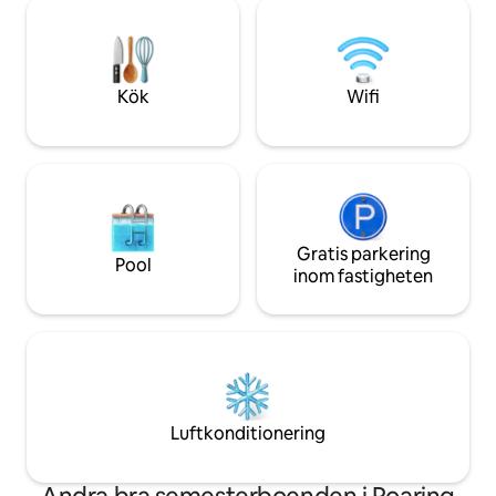
minuter från vandr
vedeldad öppen spis; på nedervåningen
skidåkning och ut
kan det vara svalare 🎿 Nära US-26,
för en romantisk 
Skyway, stigar och Mt. Hood-skidåkning.
familjesemester el
Parkering på uppfarten.
naturen. Husdjur ä
Kök
Wifi
tillkommer).
Gratis parkering
Pool
inom fastigheten
Luftkonditionering