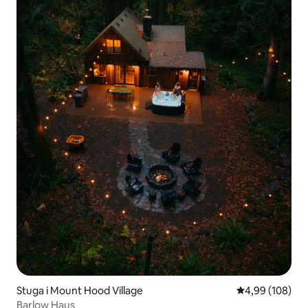
Stuga i Mount Hood Village
4,99 av 5 i ge
4,99 (108)
Barlow Haus