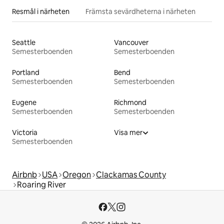
Resmål i närheten
Främsta sevärdheterna i närheten
Seattle
Vancouver
Semesterboenden
Semesterboenden
Portland
Bend
Semesterboenden
Semesterboenden
Eugene
Richmond
Semesterboenden
Semesterboenden
Victoria
Visa mer
Semesterboenden
Airbnb
USA
Oregon
Clackamas County
Roaring River