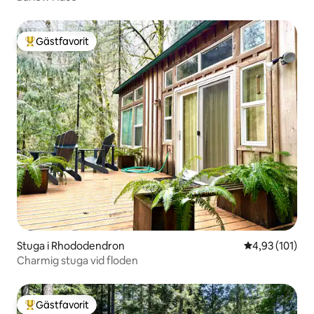
Gästfavorit
Populär gästfavorit
Stuga i Rhododendron
4,93 av 5 i ge
4,93 (101)
Charmig stuga vid floden
Gästfavorit
Populär gästfavorit