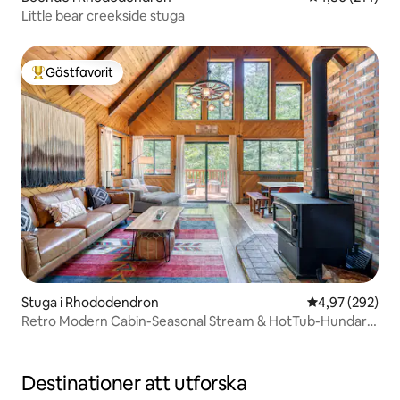
Little bear creekside stuga
Gästfavorit
Populär gästfavorit
Stuga i Rhododendron
4,97 av 5 i ge
4,97 (292)
Retro Modern Cabin-Seasonal Stream & HotTub-Hundar
👍
Destinationer att utforska