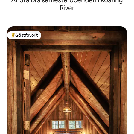
Andra bra semesterboenden i Roaring
River
Gästfavorit
Populär gästfavorit