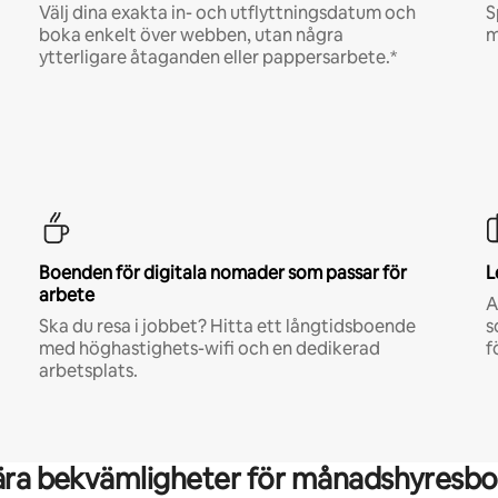
Välj dina exakta in- och utflyttningsdatum och
S
boka enkelt över webben, utan några
m
ytterligare åtaganden eller pappersarbete.*
Boenden för digitala nomader som passar för
L
arbete
A
Ska du resa i jobbet? Hitta ett långtidsboende
s
med höghastighets-wifi och en dedikerad
f
arbetsplats.
ära bekvämligheter för månadshyresbo