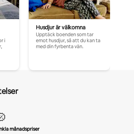
Husdjur är välkomna
Upptäck boenden som tar
r i
emot husdjur, så att du kan ta
,
med din fyrbenta vän.
telser
nkla månadspriser