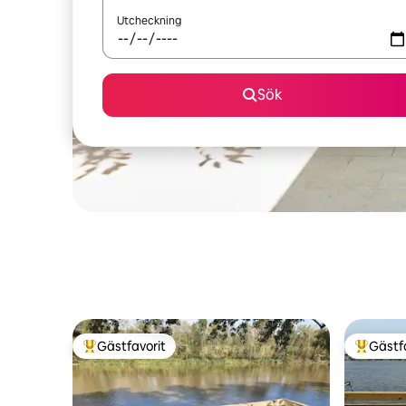
Utcheckning
Sök
Gästfavorit
Gästf
Populär gästfavorit
Populär 