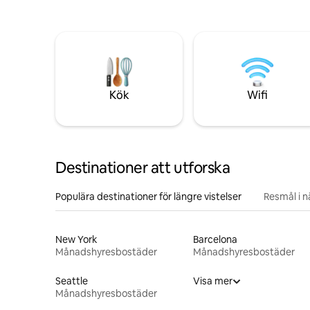
Kök
Wifi
Destinationer att utforska
Populära destinationer för längre vistelser
Resmål i 
New York
Barcelona
Månadshyresbostäder
Månadshyresbostäder
Seattle
Visa mer
Månadshyresbostäder