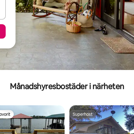
Månadshyresbostäder i närheten
avorit
Superhost
gästfavorit
Superhost