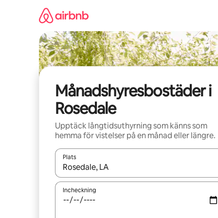
Hoppa
till
innehåll
Månadshyresbostäder i
Rosedale
Upptäck långtidsuthyrning som känns som
hemma för vistelser på en månad eller längre.
Plats
När resultaten är tillgängliga kan du navigera me
Incheckning