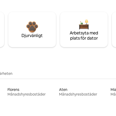
Arbetsyta med
Djurvänligt
plats för dator
närheten
Florens
Aten
Mi
Månadshyresbostäder
Månadshyresbostäder
Må