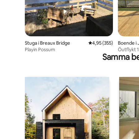
Stuga i Breaux Bridge
4,95 av 5 i genomsnitt
4,95 (355)
Boende i 
Playin Possum
Öutflykt 
Samma be