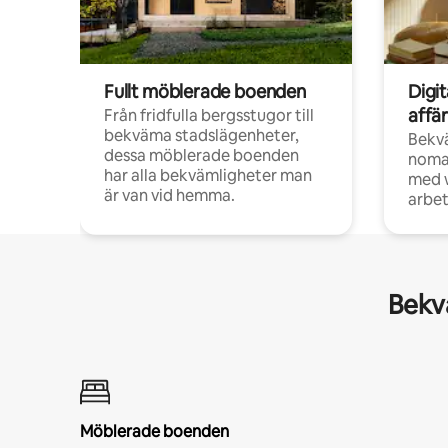
Fullt möblerade boenden
Digi
affä
Från fridfulla bergsstugor till
bekväma stadslägenheter,
Bekv
dessa möblerade boenden
noma
har alla bekvämligheter man
med w
är van vid hemma.
arbet
Bekvä
Möblerade boenden