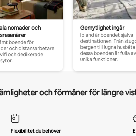
tala nomader och
Gemytlighet ingår
rsresenärer
Ibland är boendet själva
destinationen. Från stugo
ämt boende för
bergen till lugna husbåtar
der och distansarbetare
dessa boenden är fulla av
ifi och dedikerade
unika funktioner.
sytor.
mligheter och förmåner för längre vis
Flexibilitet du behöver
E