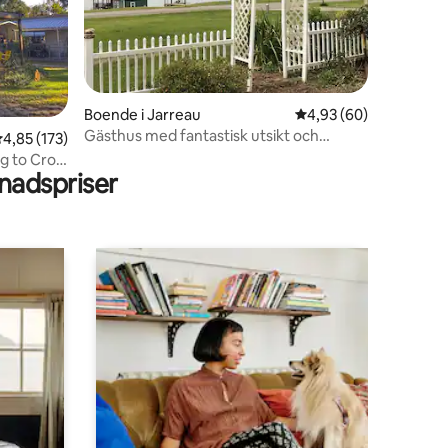
Boende i Jarreau
4,93 av 5 i genomsnit
4,93 (60)
Gästhus med fantastisk utsikt och
en
,85 av 5 i genomsnittligt betyg, 173 omdömen
4,85 (173)
brygga vid sjön
g to Crow
adspriser