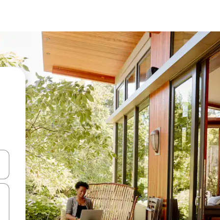
d upp- och nedåtpilarna eller utforska genom att trycka eller svepa.