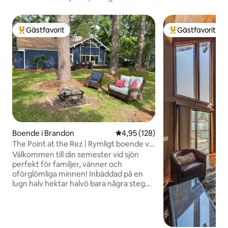
Gästfavorit
Gästfavorit
Populär gästfavorit
Populär gästfavor
Boende i Brandon
4,95 av 5 i genomsnittligt bet
4,95 (128)
The Point at the Rez | Rymligt boende vid
vattnet
Välkommen till din semester vid sjön
perfekt för familjer, vänner och
oförglömliga minnen! Inbäddad på en
lugn halv hektar halvö bara några steg
från vattnet, du kommer att njuta av
panoramautsikt och oändliga
möjligheter till fiske, kajakpaddling och
fågelskådning Huvudnivån inkluderar en