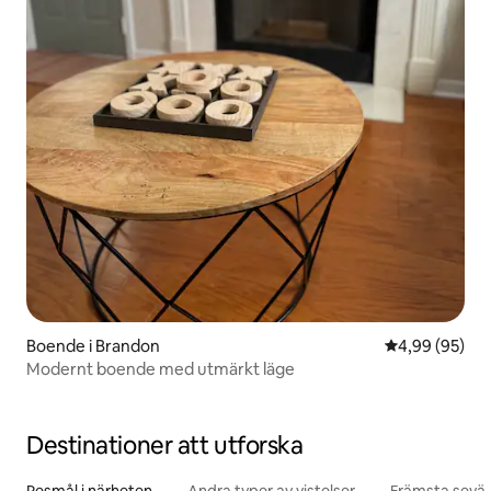
Boende i Brandon
4,99 av 5 i g
4,99 (95)
Modernt boende med utmärkt läge
Destinationer att utforska
Resmål i närheten
Andra typer av vistelser
Främsta sevär