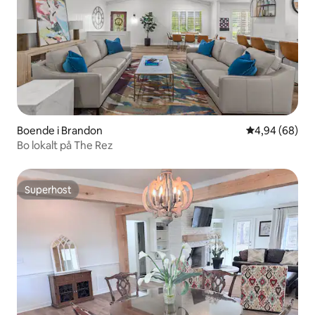
Boende i Brandon
4,94 av 5 i g
4,94 (68)
Bo lokalt på The Rez
Superhost
Superhost