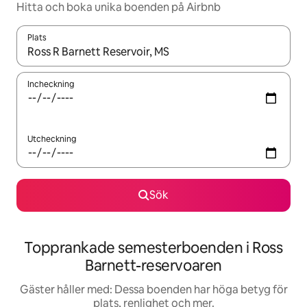
Hitta och boka unika boenden på Airbnb
Plats
När resultaten är tillgängliga kan du navigera med upp- och ned
Incheckning
Utcheckning
Sök
Topprankade semesterboenden i Ross
Barnett-reservoaren
Gäster håller med: Dessa boenden har höga betyg för
plats, renlighet och mer.