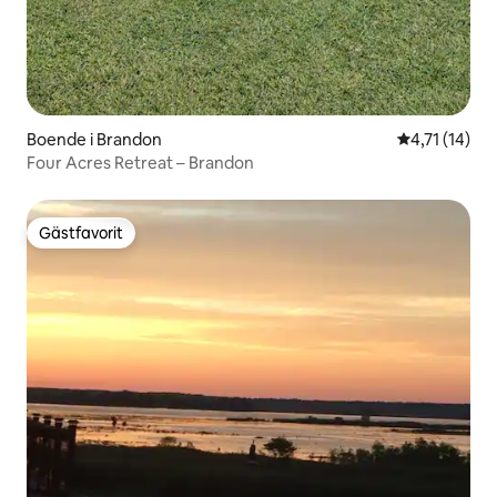
Boende i Brandon
4,71 av 5 i 
4,71 (14)
Four Acres Retreat – Brandon
Gästfavorit
Gästfavorit