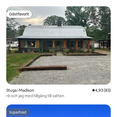
Gästfavorit
Gästfavorit
Stuga i Madison
4,93 av 5 i g
4,93 (83)
rb och jag med tillgång till vatten
Superhost
Superhost