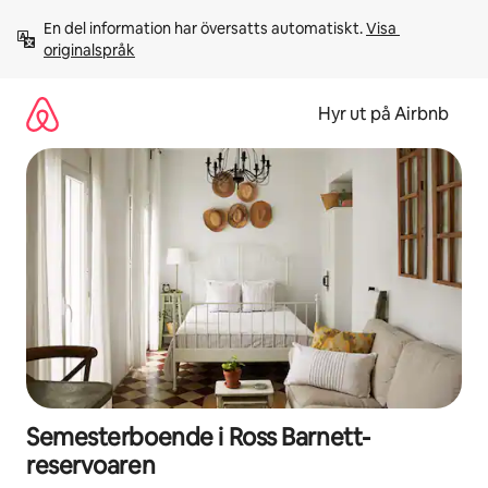
Hoppa
En del information har översatts automatiskt. 
Visa 
till
originalspråk
innehåll
Hyr ut på Airbnb
Semesterboende i Ross Barnett-
reservoaren