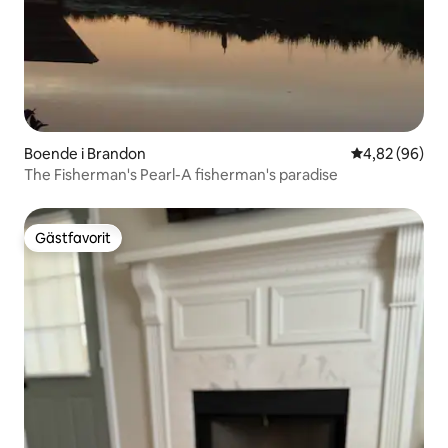
Boende i Brandon
4,82 av 5 i g
4,82 (96)
The Fisherman's Pearl-A fisherman's paradise
Gästfavorit
Gästfavorit