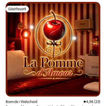
Gästfavorit
Gästfavorit
Boende i Walscheid
4,96 av 5 i g
4,96 (23)