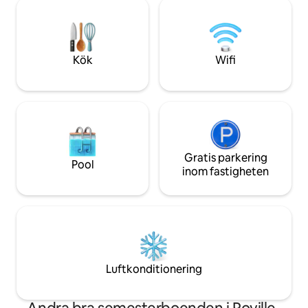
natten faller, bekv
thalassoterapi. En plats för föryngring
säng, beundra dig
utformad för dig, ensam, som ett par,
spelet av stjärnorn
med vänner eller familj.
vibrera till naturen
Kök
Wifi
Gratis parkering
Pool
inom fastigheten
Luftkonditionering