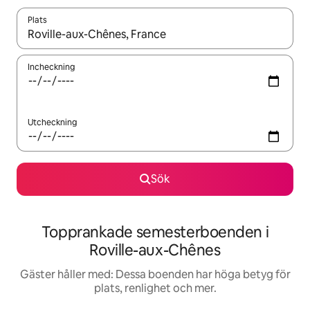
Plats
När resultaten är tillgängliga kan du navigera med upp- och ned
Incheckning
Utcheckning
Sök
Topprankade semesterboenden i
Roville-aux-Chênes
Gäster håller med: Dessa boenden har höga betyg för
plats, renlighet och mer.