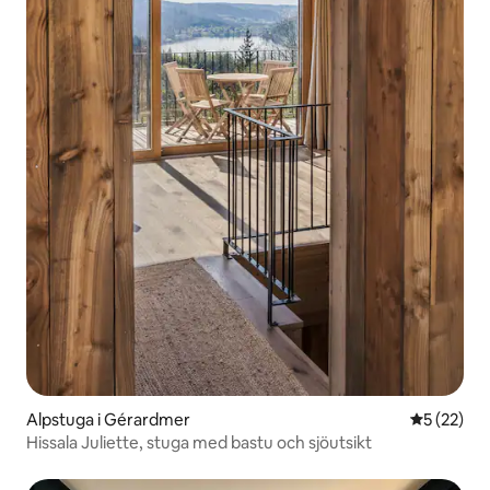
Alpstuga i Gérardmer
5 av 5 i g
5 (22)
Hissala Juliette, stuga med bastu och sjöutsikt