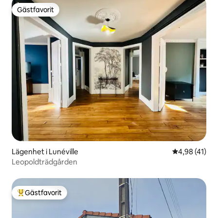
Gästfavorit
Gästfavorit
Lägenhet i Lunéville
4,98 av 5 i g
4,98 (41)
Leopoldträdgården
Gästfavorit
Populär gästfavorit