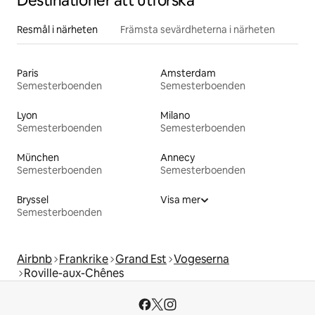
Destinationer att utforska
Resmål i närheten
Främsta sevärdheterna i närheten
Paris
Amsterdam
Semesterboenden
Semesterboenden
Lyon
Milano
Semesterboenden
Semesterboenden
München
Annecy
Semesterboenden
Semesterboenden
Bryssel
Visa mer
Semesterboenden
Airbnb
Frankrike
Grand Est
Vogeserna
Roville-aux-Chênes