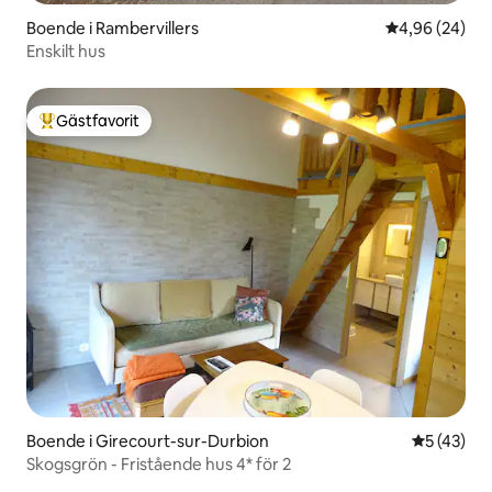
Boende i Rambervillers
4,96 av 5 i g
4,96 (24)
Enskilt hus
Gästfavorit
Populär gästfavorit
Boende i Girecourt-sur-Durbion
5 av 5 i g
5 (43)
Skogsgrön - Fristående hus 4* för 2