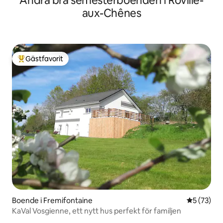
Andra bra semesterboenden i Roville-
aux-Chênes
Gästfavorit
Populär gästfavorit
Boende i Fremifontaine
5 av 5 i g
5 (73)
KaVal Vosgienne, ett nytt hus perfekt för familjen