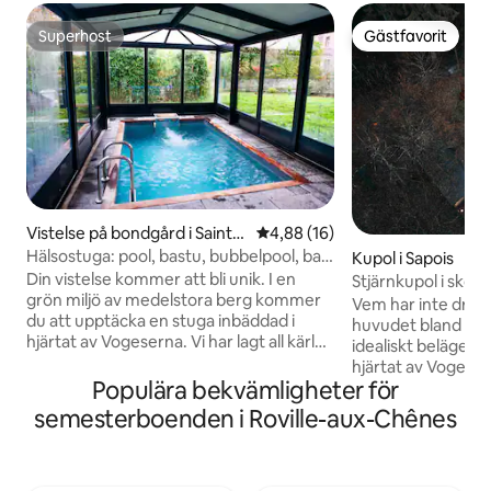
Superhost
Gästfavorit
Superhost
Gästfavorit
Vistelse på bondgård i Saint-
4,88 av 5 i genomsnittligt be
4,88 (16)
Rémy
Hälsostuga: pool, bastu, bubbelpool, bar,
Kupol i Sapois
kota
Din vistelse kommer att bli unik. I en
Stjärnkupol i skog
grön miljö av medelstora berg kommer
i Gérardmer
Vem har inte drö
du att upptäcka en stuga inbäddad i
huvudet bland stj
hjärtat av Vogeserna. Vi har lagt all kärlek
idealiskt belägen 
och omsorg för att erbjuda ett utrymme
hjärtat av Vogeser
som kombinerar avskildhet och
Populära bekvämligheter för
alla grannar, för o
exklusiva bekvämligheter: uppvärmd
på en träterrass, 
semesterboenden i Roville-aux-Chênes
inomhuspool, bastu, balneoterapi, kota
hjärtat av alpack
grill, valvad källare med bar. Helt
batterierna på en p
oberoende boende, gîte erbjuder
harmonisk som den
wellness komfort inspirerad av