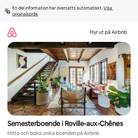
Hoppa
En del information har översatts automatiskt. 
Visa 
till
originalspråk
innehåll
Hyr ut på Airbnb
Semesterboende i Roville-aux-Chênes
Hitta och boka unika boenden på Airbnb