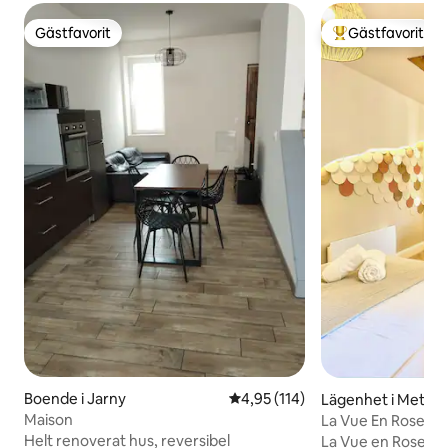
Gästfavorit
Gästfavorit
Gästfavorit
Populär gästfavor
Boende i Jarny
4,95 av 5 i genomsnittligt bet
4,95 (114)
Lägenhet i Metz-C
e – Ancienne Ville
Maison
La Vue En Rose – u
och lugn
Helt renoverat hus, reversibel
La Vue en Rose är 