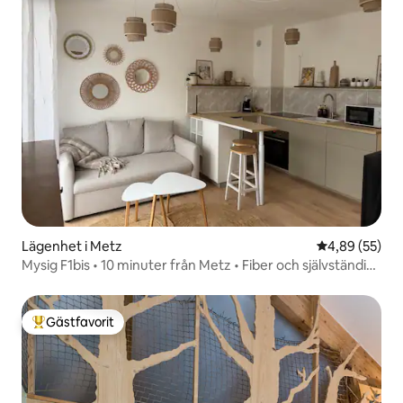
Lägenhet i Metz
4,89 av 5 i g
4,89 (55)
Mysig F1bis • 10 minuter från Metz • Fiber och självständig
incheckning
Gästfavorit
Populär gästfavorit