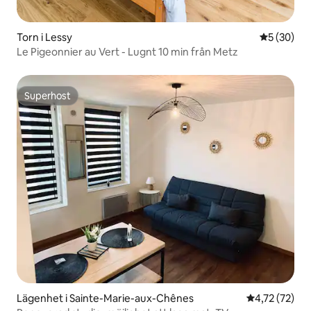
Torn i Lessy
5 av 5 i g
5 (30)
Le Pigeonnier au Vert - Lugnt 10 min från Metz
Superhost
Superhost
Lägenhet i Sainte-Marie-aux-Chênes
4,72 av 5 i g
4,72 (72)