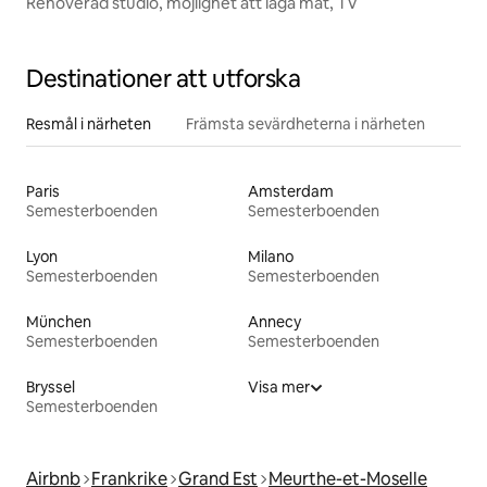
Renoverad studio, möjlighet att laga mat, TV
Destinationer att utforska
Resmål i närheten
Främsta sevärdheterna i närheten
Paris
Amsterdam
Semesterboenden
Semesterboenden
Lyon
Milano
Semesterboenden
Semesterboenden
München
Annecy
Semesterboenden
Semesterboenden
Bryssel
Visa mer
Semesterboenden
Airbnb
Frankrike
Grand Est
Meurthe-et-Moselle