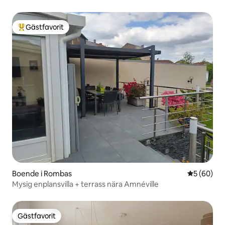
Gästfavorit
Populär gästfavorit
Boende i Rombas
5 av 5 i g
5 (60)
Mysig enplansvilla + terrass nära Amnéville
Gästfavorit
Gästfavorit