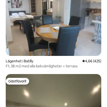
Lägenhet i Batilly
4,66 av 5 i ge
4,66 (425)
F1; 38 m2 med alla bekvämligheter + terrass.
Gästfavorit
Gästfavorit