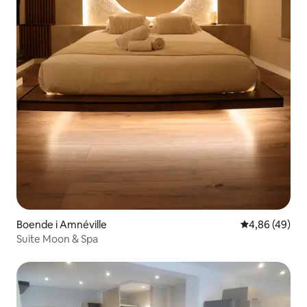
Boende i Amnéville
4,86 av 5 i g
4,86 (49)
Suite Moon & Spa