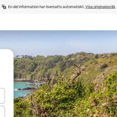
En del information har översatts automatiskt. 
Visa originalspråk
d upp- och nedåtpilarna eller utforska genom att trycka eller svepa.