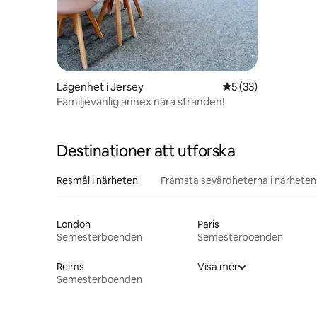
Lägenhet i Jersey
5 av 5 i genomsnit
5 (33)
Familjevänlig annex nära stranden!
Destinationer att utforska
Resmål i närheten
Främsta sevärdheterna i närheten
London
Paris
Semesterboenden
Semesterboenden
Reims
Visa mer
Semesterboenden