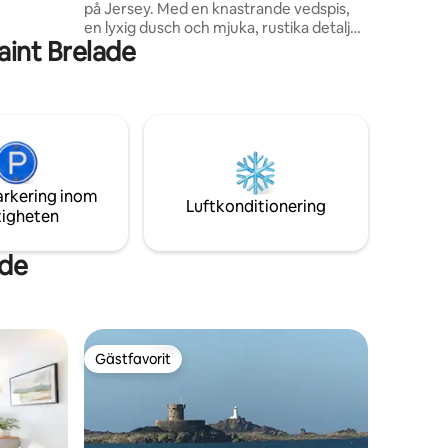
på Jersey. Med en knastrande vedspis,
enad från
en lyxig dusch och mjuka, rustika detaljer
aint Brelade
överallt är detta söta lilla boende gjort för
dem som söker lugn och komfort. Det
ligger bara ett stenkast från Val de Mar-
reservoaren och bara en kort resa till St
Ouen-stranden, så det är den perfekta
basen för lugna morgnar, natursköna
promenader och fridfulla kvällar. En
mysig liten tillflyktsort där du verkligen
arkering inom
kan koppla av.
Luftkonditionering
tigheten
ade
Gästfavorit
Gästfavorit