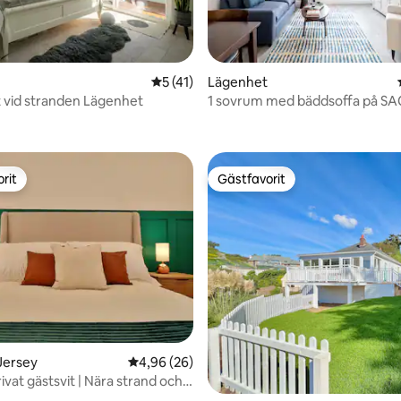
5 av 5 i genomsnittligt betyg, 41 omdöm
5 (41)
Lägenhet
gt vid stranden Lägenhet
1 sovrum med bäddsoffa på S
ligt betyg, 196 omdömen
Jersey Merlin House
rit
Gästfavorit
rit
Gästfavorit
Jersey
4,96 av 5 i genomsnittligt betyg, 26 omdöm
4,96 (26)
vat gästsvit | Nära strand och