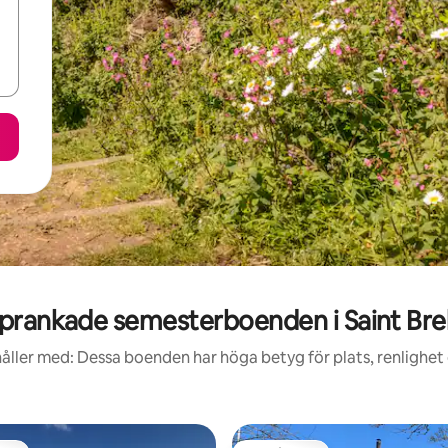
prankade semesterboenden i Saint Bre
åller med: Dessa boenden har höga betyg för plats, renlighet