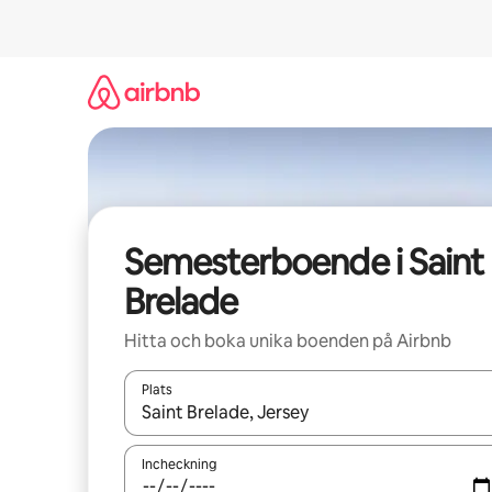
Hoppa
till
innehåll
Semesterboende i Saint
Brelade
Hitta och boka unika boenden på Airbnb
Plats
När resultaten är tillgängliga kan du navigera me
Incheckning