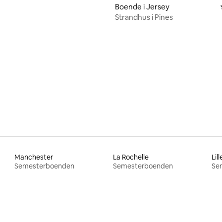
Boende i Jersey
Strandhus i Pines
tligt betyg, 33 omdömen
Manchester
La Rochelle
Lill
Semesterboenden
Semesterboenden
Se