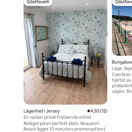
Gästfavorit
Gästfavo
Gästfavorit
Gästfavo
Bungalow
Läge, läge
Caerleon Vi
hjärtat av
prisbelön
vägen. Bo
semesters
rymlig, lju
utomhusut
Lägenhet i Jersey
4,93 av 5 i genomsnit
4,93 (15)
bara sitt
En vacker privat fristående enhet
strandbun
Beläget på en perfekt plats. Beauport
känsla oc
Beach ligger 10 minuters promenad bort
smälta bor