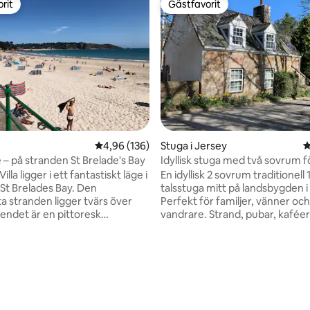
rit
Gästfavorit
rit
Gästfavorit
4,96 av 5 i genomsnittligt betyg, 136 omdöm
4,96 (136)
Stuga i Jersey
4
 – på stranden St Brelade's Bay
Idyllisk stuga med två sovrum fö
och vandrare
lla ligger i ett fantastiskt läge i
En idyllisk 2 sovrum traditionell
 St Brelades Bay. Den
talsstuga mitt på landsbygden i
ta stranden ligger tvärs över
Perfekt för familjer, vänner och
endet är en pittoresk
vandrare. Strand, pubar, kaféer och
tuga, mycket hemtrevlig,
glassbil inom gångavstånd. Bo
s och luftig. Det finns flera
inkluderar gratis parkering - cen
rymmen för grillning eller
för att komma till St Helier (10 
tligt betyg, 15 omdömen
a och koppla av. Denna
bilresa), Gorey (15 minuters bilr
galow har en underbar lugn
Aubin / St Brelade (20 minuters 
h kommer att låta dina problem
Jersey är känt för sina vackra 
t. Villan är ett bra ställe för en
promenader med utsikt över Fr