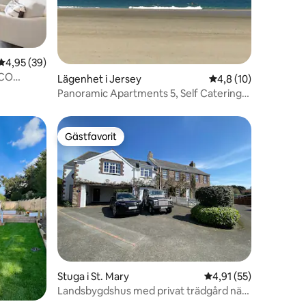
en
4,95 av 5 i genomsnittligt betyg, 39 omdömen
4,95 (39)
ACO
Lägenhet i Jersey
4,8 av 5 i genomsnit
4,8 (10)
Panoramic Apartments 5, Self Catering,
Bay Veiws.
Gästfavorit
Gästfavorit
en
Stuga i St. Mary
4,91 av 5 i genomsnit
4,91 (55)
Landsbygdshus med privat trädgård nära
stranden