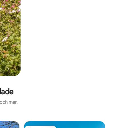
lade
 och mer.
Boende i