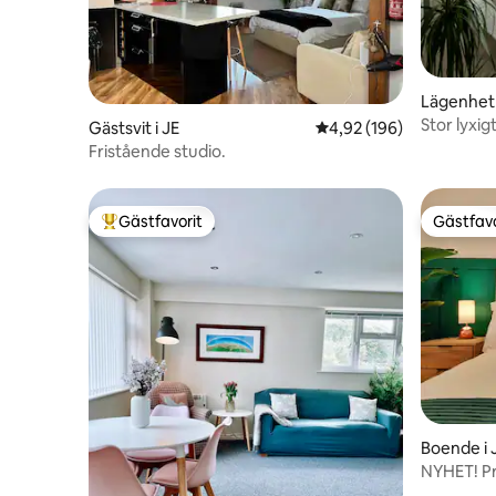
Lägenhet
Stor lyxi
Gästsvit i JE
4,92 av 5 i genomsnitt
4,92 (196)
Fristående studio.
Gästfavorit
Gästfavo
Populär gästfavorit
Gästfavo
Boende i 
NYHET! Pri
stad