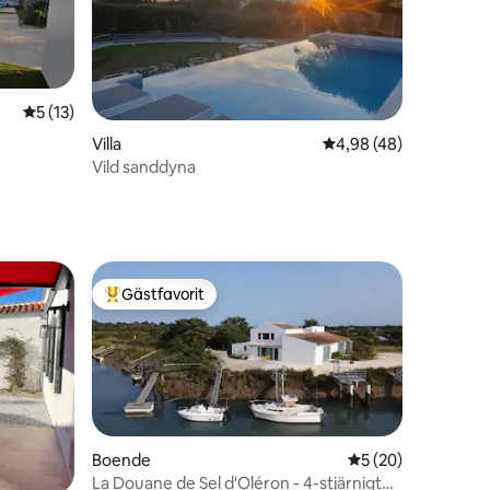
5 av 5 i genomsnittligt betyg, 13 omdömen
5 (13)
Villa
4,98 av 5 i genomsnit
4,98 (48)
Vild sanddyna
en
Gästfavorit
Populär gästfavorit
Boende
5 av 5 i genomsnit
5 (20)
La Douane de Sel d'Oléron - 4-stjärnigt