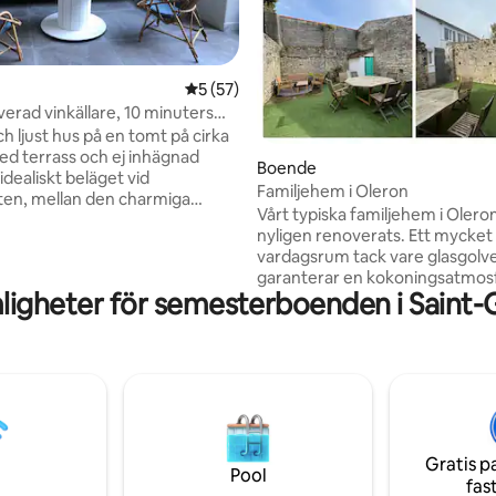
ligt betyg, 253 omdömen
5 av 5 i genomsnittligt betyg, 57 omdöm
5 (57)
verad vinkällare, 10 minuters
 från stranden
h ljust hus på en tomt på cirka
d terrass och ej inhägnad
Boende
idealiskt beläget vid
Familjehem i Oleron
en, mellan den charmiga
Vårt typiska familjehem i Olero
Douhet och Plage des
nyligen renoverats. Ett mycket 
s. Strand, cykelvägar, lekplats
vardagsrum tack vare glasgolv
nger i närheten. I priset
garanterar en kokoningsatmosf
 av
ligheter för semesterboenden i Saint-
är utrustat LV, LL. Två vackert 
en före utcheckning -
sovrum kommer att få dig att k
 Möjlighet till concierge (10 €
som hemma. Det ligger i hjärtat
, 15 € dubbelsäng, dubbelsäng)
Georges d'Oléron, lugnt, nära
llhandahåller inte handdukar och
bekvämligheter (livsmedelsbuti
frisör, restaurang...) bara 3 km 
vackra stränderna med fantasti
över Fort Boyard. HUSHÅLLSL
Gratis p
TILLHANDAHÅLLS
Pool
fas