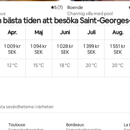
tligt betyg, 49 omdömen
5 av 5 i genomsnittligt betyg, 7 omdöm
5 (7)
Boende
hus
Charmig villa med pool
n bästa tiden att besöka Saint-Georges
Apr.
Maj
Juni
Juli
Aug.
1 009 kr
1 094 kr
1 028 kr
1 399 kr
1 551 kr
SEK
SEK
SEK
SEK
SEK
12 °C
15 °C
18 °C
20 °C
20 °C
ta sevärdheterna i närheten
Toulouse
Bordeaux
La 
Semesterboenden
Semesterboenden
Se