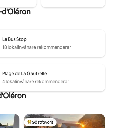
-d'Oléron
Le Bus Stop
18 lokalinvånare rekommenderar
Plage de La Gautrelle
4 lokalinvånare rekommenderar
d'Oléron
Gästfavorit
Populär gästfavorit