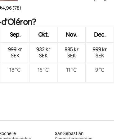
boende
en
4,96 av 5 i genomsnittligt betyg, 78 omdömen
4,96 (78)
-d'Oléron?
Sep.
Okt.
Nov.
Dec.
999 kr
932 kr
885 kr
999 kr
SEK
SEK
SEK
SEK
18 °C
15 °C
11 °C
9 °C
Rochelle
San Sebastián
mesterboenden
Semesterboenden