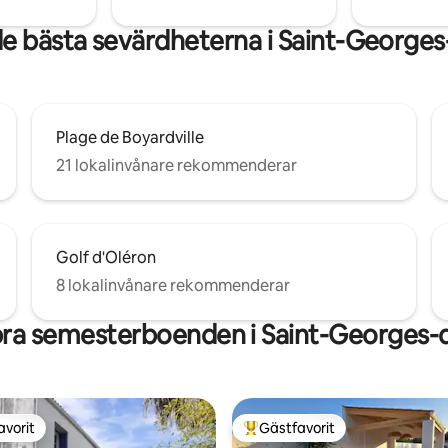
de bästa sevärdheterna i Saint-Georges
Plage de Boyardville
21 lokalinvånare rekommenderar
Golf d'Oléron
8 lokalinvånare rekommenderar
ra semesterboenden i Saint-Georges-
avorit
Gästfavorit
gästfavorit
Populär gästfavorit