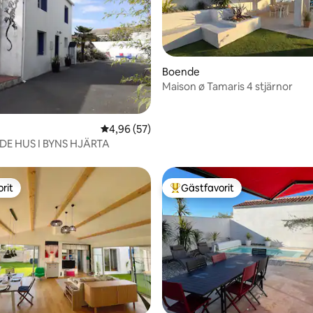
Boende
Maison ø Tamaris 4 stjärnor
ttligt betyg, 5 omdömen
4,96 av 5 i genomsnittligt betyg, 57 omdöm
4,96 (57)
DE HUS I BYNS HJÄRTA
rit
Gästfavorit
rit
Populär gästfavorit