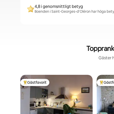
4,8 i genomsnittligt betyg
Boenden i Saint-Georges-d'Oléron har höga betyg 
Topprank
Gäster h
Gästfavorit
Gästf
Populär gästfavorit
Populär 