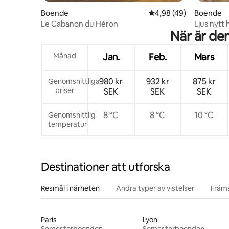
Boende
4,98 av 5 i genomsnit
4,98 (49)
Boende
Le Cabanon du Héron
Ljus nytt 
När är de
Månad
Jan.
Feb.
Mars
980 kr
932 kr
875 kr
Genomsnittliga
priser
SEK
SEK
SEK
8 °C
8 °C
10 °C
Genomsnittlig
temperatur
Destinationer att utforska
Resmål i närheten
Andra typer av vistelser
Främs
Paris
Lyon
Semesterboenden
Semesterboenden