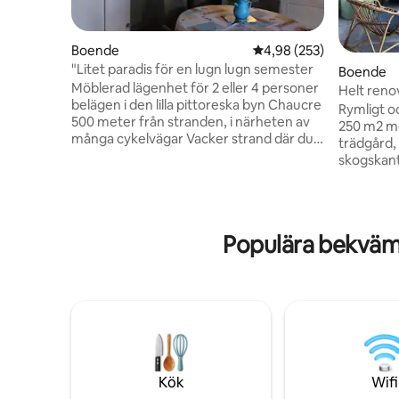
Boende
4,98 av 5 i genomsnitt
4,98 (253)
"Litet paradis för en lugn lugn semester
Boende
Möblerad lägenhet för 2 eller 4 personer
Helt reno
belägen i den lilla pittoreska byn Chaucre
promenad
Rymligt oc
500 meter från stranden, i närheten av
250 m2 me
många cykelvägar Vacker strand där du
trädgård, 
kan fiska, bada, surfa eller bara sola
skogskant
Huset ligger i ett lugnt område med en
hamnen i 
privat och stängd uppfart med privat
Saumonard
parkeringsplats 2 stängda innergårdar
och restaura
med blommor och vardera en
ingår inte: - Städning, som ska utföras
Populära bekväm
trädgårdsmöbel och en med elektrisk
hyresgäst
plancha strandlekar Utrustat kök:
Sänglinne:
induktionshäll, elektrisk ugn,
enkelsäng
mikrovågsugn, diskmaskin
Obs: Vi ti
badlakan.
Kök
Wifi