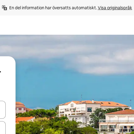
En del information har översatts automatiskt. 
Visa originalspråk
-
d upp- och nedåtpilarna eller utforska genom att trycka eller svepa.