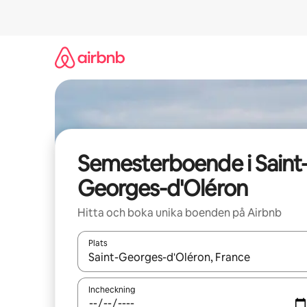
Hoppa
till
innehåll
Semesterboende i Saint
Georges-d'Oléron
Hitta och boka unika boenden på Airbnb
Plats
När resultaten är tillgängliga kan du navigera me
Incheckning