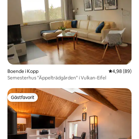
Boende i Kopp
4,98 av 5 i g
4,98 (89)
Semesterhus "Äppelträdgården" i Vulkan-Eifel
Gästfavorit
Gästfavorit