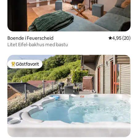
Boende i Feuerscheid
4,95 av 5 i g
4,95 (20)
Litet Eifel-bakhus med bastu
Gästfavorit
Populär gästfavorit