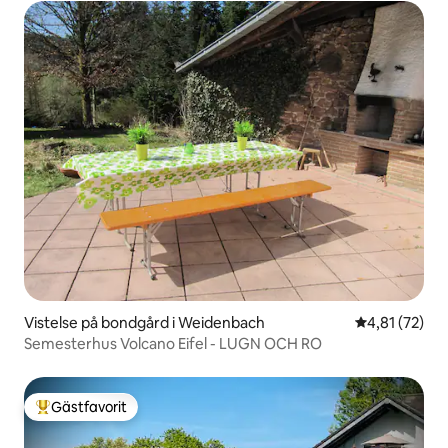
Vistelse på bondgård i Weidenbach
4,81 av 5 i g
4,81 (72)
Semesterhus Volcano Eifel - LUGN OCH RO
Gästfavorit
Populär gästfavorit