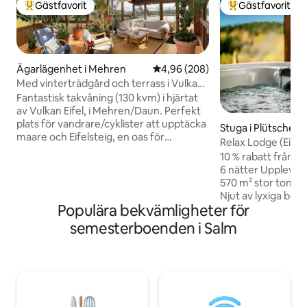
Gästfavorit
Gästfavorit
Populär gästfavorit
Populär gästfavor
Ägarlägenhet i Mehren
4,96 av 5 i genomsnittligt bety
4,96 (208)
Med vinterträdgård och terrass i Vulkan-
Eifel
Fantastisk takvåning (130 kvm) i hjärtat
av Vulkan Eifel, i Mehren/Daun. Perfekt
plats för vandrare/cyklister att upptäcka
Stuga i Plütscheid
maare och Eifelsteig, en oas för
Relax Lodge (Eifel)
avkoppling. Rymlig vardagsrum-matsal
10 % rabatt från 3 
leder till den underbara
6 nätter Upplev vår Relax Lodge på en
vinterträdgården med kamin och till
570 m² stor tomt, mi
terrassen med bekväma
Njut av lyxiga bekvä
trädgårdsmöbler. Utsikt över orten och
Populära bekvämligheter för
börja med vår up
dalen. Fullt utrustat kök. Båda
utomhusbubbelpoo
semesterboenden i Salm
sovrummen med dubbelsängar (160
avkoppling under al
cm). Från det större sovrummet finns
Panoramautsikten 
tillgång till terrassen. Parkering direkt vid
speciell upplevels
huset. Barn välkomna.
inklusive relaxavd
paus för kropp och 
terrass kan du kop