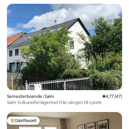
Semesterboende i Salm
4,77 av 5 i g
4,77 (47)
Salm Vulkaneifel lägenhet från sängen till cykeln
Gästfavorit
Populär gästfavorit