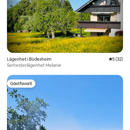
Lägenhet i Büdesheim
5 av 5 i g
5 (32)
Semesterlägenhet Melanie
Gästfavorit
Gästfavorit