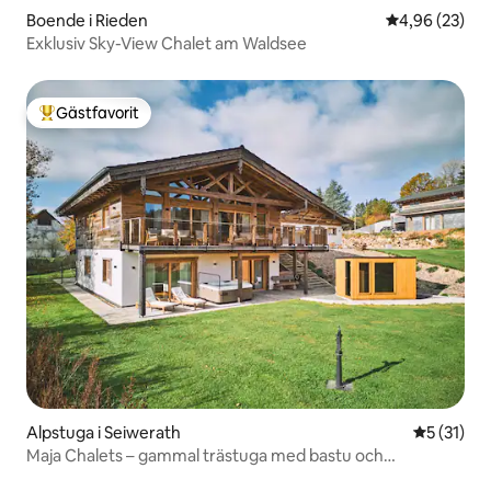
Boende i Rieden
4,96 av 5 i g
4,96 (23)
Exklusiv Sky-View Chalet am Waldsee
Gästfavorit
Populär gästfavorit
Alpstuga i Seiwerath
5 av 5 i g
5 (31)
Maja Chalets – gammal trästuga med bastu och
bubbelpool