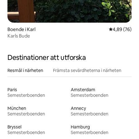
Boende i Karl
4,89 av 5 i g
4,89 (76)
Karls Bude
Destinationer att utforska
Resmål i närheten
Främsta sevärdheterna i närheten
Paris
Amsterdam
Semesterboenden
Semesterboenden
München
Annecy
Semesterboenden
Semesterboenden
Bryssel
Hamburg
Semesterboenden
Semesterboenden