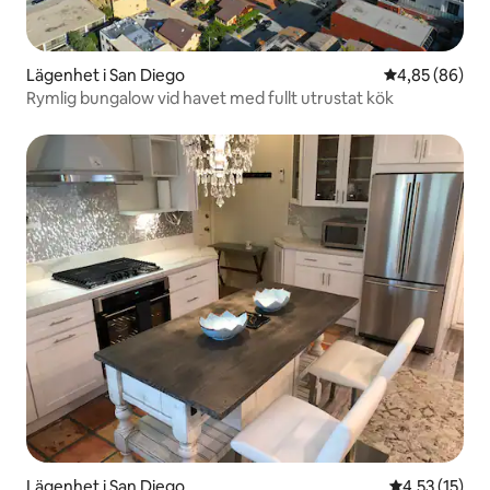
Lägenhet i San Diego
4,85 av 5 i g
4,85 (86)
Rymlig bungalow vid havet med fullt utrustat kök
Lägenhet i San Diego
4,53 av 5 i g
4,53 (15)