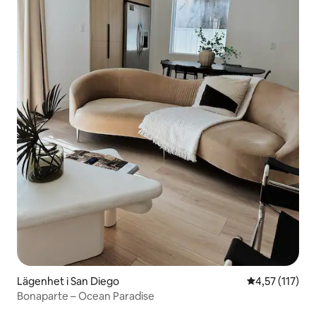
Lägenhet i San Diego
4,57 av 5 i g
4,57 (117)
Bonaparte – Ocean Paradise