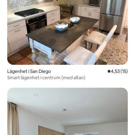
Lägenhet i San Diego
4,53 av 5 i g
4,53 (15)
Smart lägenhet i centrum (med altan)