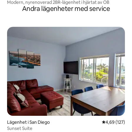
Modern, nyrenoverad 2BR-lägenhet i hjärtat av OB
Andra lägenheter med service
Lägenhet i San Diego
4,69 av 5 i ge
4,69 (127)
Sunset Suite