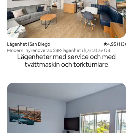
Lägenhet i San Diego
4,95 av 5 i ge
4,95 (113)
Modern, nyrenoverad 2BR-lägenhet i hjärtat av OB
Lägenheter med service och med
tvättmaskin och torktumlare