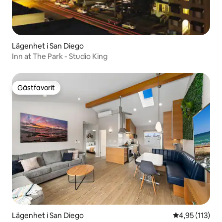
Lägenhet i San Diego
Inn at The Park - Studio King
Gästfavorit
Gästfavorit
Lägenhet i San Diego
4,95 av 5 i ge
4,95 (113)