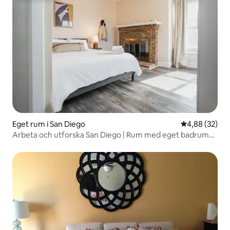
Eget rum i San Diego
4,88 av 5 i g
4,88 (32)
Arbeta och utforska San Diego | Rum med eget badrum
nära park