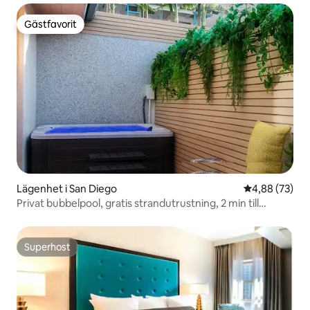
Gästfavorit
Gästfavorit
Lägenhet i San Diego
4,88 av 5 i g
4,88 (73)
Privat bubbelpool, gratis strandutrustning, 2 min till
stranden
Superhost
Superhost