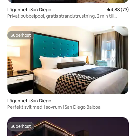
Lägenhet i San Diego
4,88 av 5 i g
4,88 (73)
Privat bubbelpool, gratis strandutrustning, 2 min till
stranden
Superhost
Superhost
Lägenhet i San Diego
Perfekt svit med 1 sovrum i San Diego Balboa
Superhost
Superhost