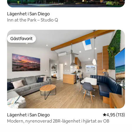
Lägenhet i San Diego
Inn at the Park – Studio Q
Gästfavorit
Gästfavorit
Lägenhet i San Diego
4,95 av 5 i ge
4,95 (113)
Modern, nyrenoverad 2BR-lägenhet i hjärtat av OB