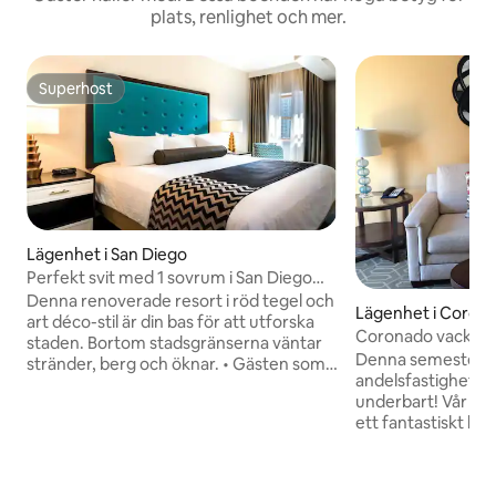
plats, renlighet och mer.
Superhost
Superhost
Lägenhet i San Diego
Perfekt svit med 1 sovrum i San Diego
Balboa
Denna renoverade resort i röd tegel och
Lägenhet i Coron
art déco-stil är din bas för att utforska
Coronado vacker o
staden. Bortom stadsgränserna väntar
också!
Denna semesteran
stränder, berg och öknar. • Gästen som
andelsfastigheten
checkar in måste vara 21 år eller äldre
underbart! Vår en
och ha en giltig ID-handling. . Betjänad
ett fantastiskt läg
parkering 20 USD/natt, gatuparkering är
gatan från det be
också möjlig • Gästen måste ha ett
Coronado, och bar
betal-/kreditkort för att reservera en
stranden. Takterra
återbetalningsbar säkerhetsdeposition