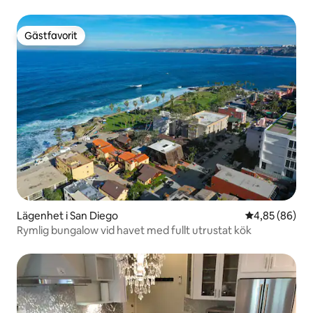
Gästfavorit
Gästfavorit
Lägenhet i San Diego
4,85 av 5 i g
4,85 (86)
Rymlig bungalow vid havet med fullt utrustat kök