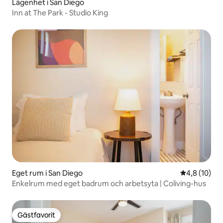
Lägenhet i San Diego
Inn at The Park - Studio King
Eget rum i San Diego
4,8 av 5 i g
4,8 (10)
Enkelrum med eget badrum och arbetsyta | Coliving-hus
Gästfavorit
Gästfavorit