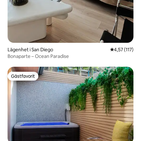
Lägenhet i San Diego
4,57 av 5 i g
4,57 (117)
Bonaparte – Ocean Paradise
Gästfavorit
Gästfavorit