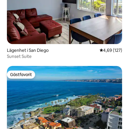
Lägenhet i San Diego
4,69 av 5 i ge
4,69 (127)
Sunset Suite
Gästfavorit
Gästfavorit