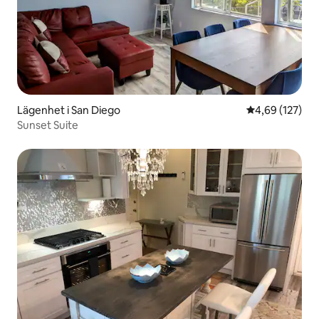
Lägenhet i San Diego
4,69 av 5 i ge
4,69 (127)
Sunset Suite