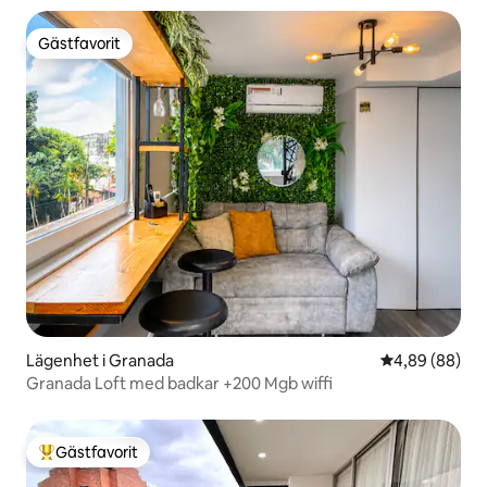
Gästfavorit
Gästfavorit
Lägenhet i Granada
4,89 av 5 i g
4,89 (88)
Granada Loft med badkar +200 Mgb wiffi
Gästfavorit
Populär gästfavorit