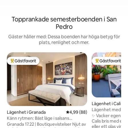
Topprankade semesterboenden i San
Pedro
Gäster håller med: Dessa boenden har höga betyg för
plats, renlighet och mer.
Gästfavorit
Gästfavorit
Populär gästfavorit
Populär gästfavor
Lägenhet i Cali
Lägenhet med priv
Lägenhet i Granada
4,99 av 5 i genomsnittligt bet
4,99 (88)
Bulevar del Río
✨ Vacker egen terr
Känn rytmen: Bäst läge i salsans
Calis bris med ett
huvudstad!
Granada 17.22 | Boutiquevistelser Njut av
eller ett glas vin 