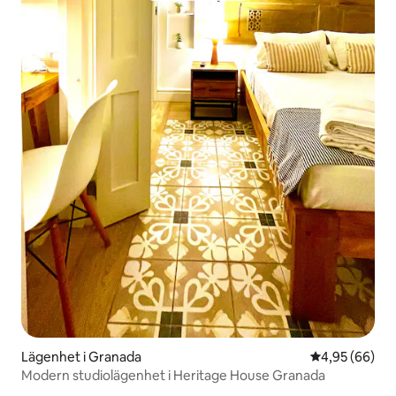
Lägenhet i Granada
4,95 av 5 i g
4,95 (66)
Modern studiolägenhet i Heritage House Granada