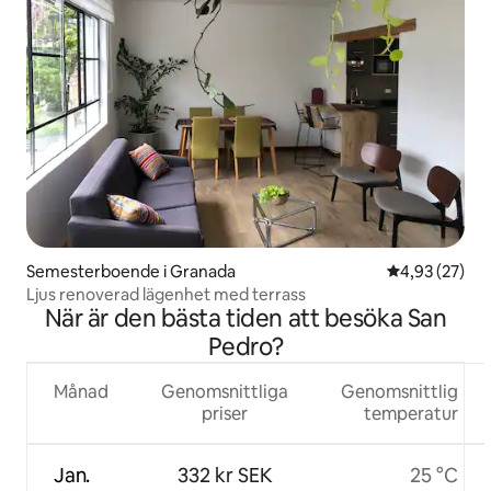
Semesterboende i Granada
4,93 av 5 i g
4,93 (27)
Ljus renoverad lägenhet med terrass
När är den bästa tiden att besöka San
Pedro?
Månad
Genomsnittliga
Genomsnittlig
priser
temperatur
Jan.
332 kr SEK
25 °C