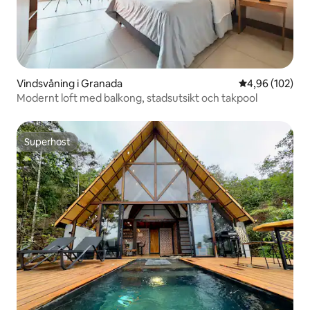
Vindsvåning i Granada
4,96 av 5 i ge
4,96 (102)
Modernt loft med balkong, stadsutsikt och takpool
Superhost
Superhost