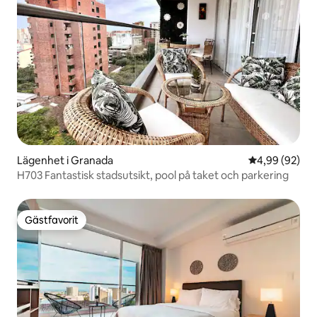
Lägenhet i Granada
4,99 av 5 i g
4,99 (92)
H703 Fantastisk stadsutsikt, pool på taket och parkering
Gästfavorit
Gästfavorit