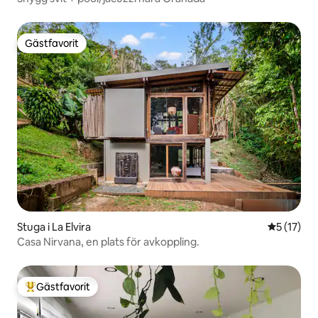
Gästfavorit
Gästfavorit
Stuga i La Elvira
5 av 5 i g
5 (17)
Casa Nirvana, en plats för avkoppling.
Gästfavorit
Populär gästfavorit