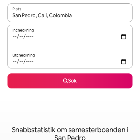
Plats
När resultaten är tillgängliga kan du navigera med upp- och ned
Incheckning
Utcheckning
Sök
Snabbstatistik om semesterboenden i
San Pedro