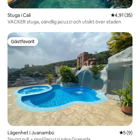
Stuga i Cali
4,91 av 5 i g
4,91 (35)
VACKER stuga, oändlig jacuzzi och utsikt över staden
Gästfavorit
Gästfavorit
Lägenhet i Juanambú
5 av 5 i 
5 (9)
Snygg svit + pool/jacuzzi nära Granada