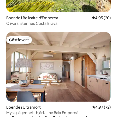
Boende i Bellcaire d'Empordà
4,95 av 5 i g
4,95 (20)
Olivars, stenhus Costa Brava
Gästfavorit
Gästfavorit
Boende i Ultramort
4,97 av 5 i g
4,97 (72)
Mysig lägenhet i hjärtat av Baix Empordà