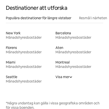
Destinationer att utforska
Populära destinationer för längre vistelser
Resmål i närheten
New York
Barcelona
Månadshyresbostäder
Månadshyresbostäder
Florens
Aten
Månadshyresbostäder
Månadshyresbostäder
Miami
Montreal
Månadshyresbostäder
Månadshyresbostäder
Seattle
Visa mer
Månadshyresbostäder
*Några undantag kan gälla i vissa geografiska områden och
för vissa boenden.