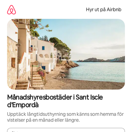
Hoppa
till
Hyr ut på Airbnb
innehåll
Månadshyresbostäder i Sant Iscle
d'Empordà
Upptäck långtidsuthyrning som känns som hemma för
vistelser på en månad eller längre.