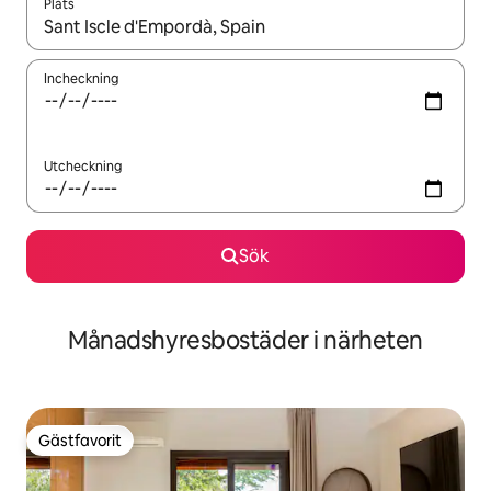
Plats
När resultaten är tillgängliga kan du navigera med upp- och ned
Incheckning
Utcheckning
Sök
Månadshyresbostäder i närheten
Gästfavorit
Gästfavorit