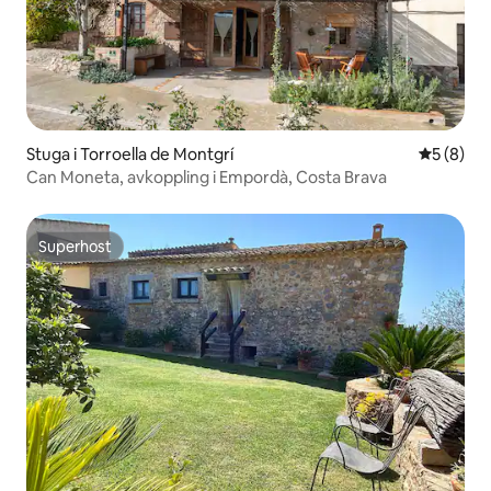
Stuga i Torroella de Montgrí
5 av 5 i 
5 (8)
Can Moneta, avkoppling i Empordà, Costa Brava
Superhost
Superhost