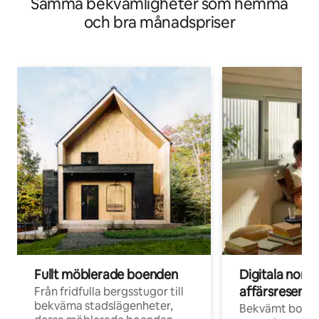
Samma bekvämligheter som hemma
och bra månadspriser
Fullt möblerade boenden
Digitala nom
affärsresenär
Från fridfulla bergsstugor till
bekväma stadslägenheter,
Bekvämt boend