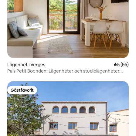
Lägenhet i Verges
5 av 5 i g
5 (56)
País Petit Boenden: Lägenheter och studiolägenheter...
Gästfavorit
Gästfavorit