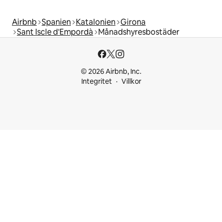
Airbnb
Spanien
Katalonien
Girona
Sant Iscle d'Empordà
Månadshyresbostäder
© 2026 Airbnb, Inc.
Integritet
Villkor