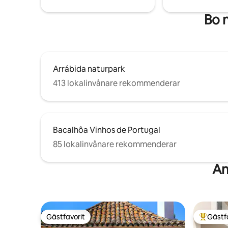
Bo 
Arrábida naturpark
413 lokalinvånare rekommenderar
Bacalhôa Vinhos de Portugal
85 lokalinvånare rekommenderar
An
Gästfavorit
Gästf
Gästfavorit
Populär 