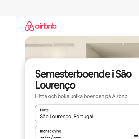
Hoppa
till
innehåll
Semesterboende i São
Lourenço
Hitta och boka unika boenden på Airbnb
Plats
När resultaten är tillgängliga kan du navigera me
Incheckning