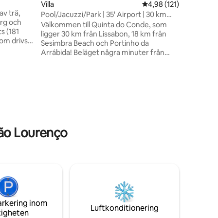
Villa
4,98 av 5 i genomsnitt
4,98 (121)
gasolgril
av trä,
redskap. Det finns ett mycket mysigt
Pool/Jacuzzi/Park | 35' Airport | 30 km
erg och
hörn med 
Lissabon
Välkommen till Quinta do Conde, som
ts (181
och speci
ligger 30 km från Lissabon, 18 km från
som drivs
Sesimbra Beach och Portinho da
ning,
Arrábida! Beläget några minuter från
itet.
motorvägen för tillgång till Lissabon,
 och
Coina tågstation, shopping,
en
v och
grönområden och enkel tillgång till
varo.
Quinta do Perú golfbana. 2 minuters
autsikt
bilresa bort finns bland annat Lidl
t varje
stormarknad och apotek. 25 minuters
t som
bilresa bort ligger Setúbal, med tillgång
tranden!
till Tróia med färja, och stränder som
São Lourenço
Caparica, Lagoa de Albufeira, Sesimbra
och Cabo Espichel fyr!
arkering inom
Luftkonditionering
tigheten