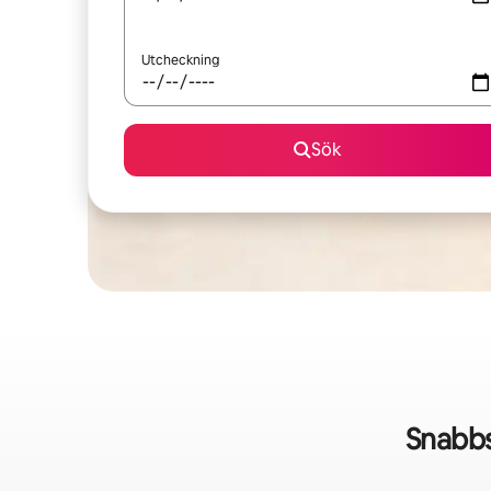
Utcheckning
Sök
Snabbs