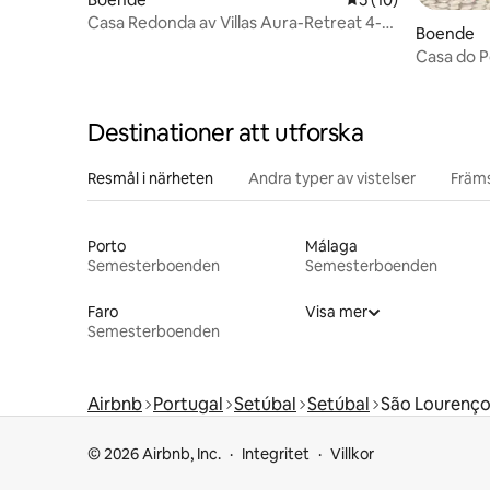
Casa Redonda av Villas Aura-Retreat 4-
Boende
Privat pool
Casa do P
Destinationer att utforska
Resmål i närheten
Andra typer av vistelser
Främs
Porto
Málaga
Semesterboenden
Semesterboenden
Faro
Visa mer
Semesterboenden
Airbnb
Portugal
Setúbal
Setúbal
São Lourenç
© 2026 Airbnb, Inc.
Integritet
Villkor