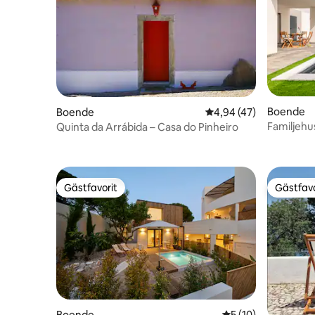
Boende
Boende
4,94 av 5 i genomsnit
4,94 (47)
Familjehu
Quinta da Arrábida – Casa do Pinheiro
Gästfavorit
Gästfavo
Gästfavorit
Gästfavo
Boende
5 av 5 i genomsnit
5 (10)