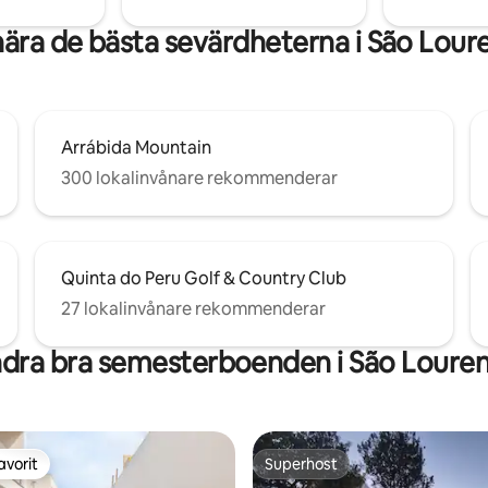
nära de bästa sevärdheterna i São Lour
Arrábida Mountain
300 lokalinvånare rekommenderar
Quinta do Peru Golf & Country Club
27 lokalinvånare rekommenderar
dra bra semesterboenden i São Loure
avorit
Superhost
gästfavorit
Superhost