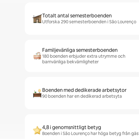
Totalt antal semesterboenden
Utforska 290 semesterboenden i São Lourenço
Familjevänliga semesterboenden
180 boenden erbjuder extra utrymme och
barnvänliga bekvämligheter
Boenden med dedikerade arbetsytor
90 boenden har en dedikerad arbetsyta
4,8 i genomsnittligt betyg
Boenden i São Lourenço har höga betyg från gäste