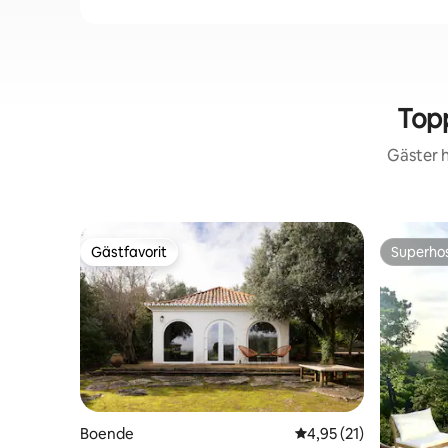
Top
Gäster h
Gästfavorit
Superho
Gästfavorit
Superho
Boende
4,95 av 5 i genomsnit
4,95 (21)