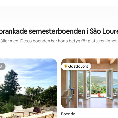
prankade semesterboenden i São Lour
åller med: Dessa boenden har höga betyg för plats, renlighet
st
Gästfavorit
st
Populär gästfavorit
Boende
tligt betyg, 21 omdömen