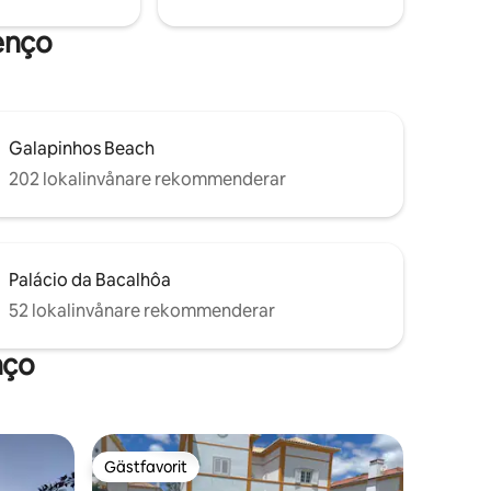
enço
Galapinhos Beach
202 lokalinvånare rekommenderar
Palácio da Bacalhôa
52 lokalinvånare rekommenderar
nço
Gästfavorit
Gästfavorit