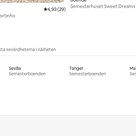
Semesterhuset Sweet Dreams
4,93 av 5 i genomsnittligt betyg, 29 omdöm
4,93 (29)
ortinho
ta sevärdheterna i närheten
Sevilla
Tanger
Mar
Semesterboenden
Semesterboenden
Se
o