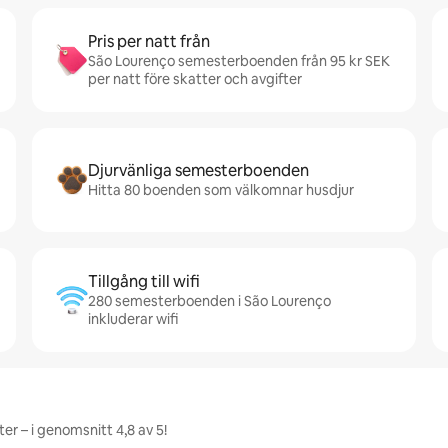
Pris per natt från
São Lourenço semesterboenden från 95 kr SEK
per natt före skatter och avgifter
Djurvänliga semesterboenden
Hitta 80 boenden som välkomnar husdjur
Tillgång till wifi
280 semesterboenden i São Lourenço
inkluderar wifi
r – i genomsnitt 4,8 av 5!