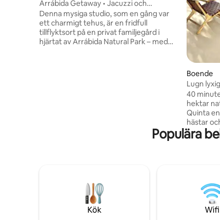
Arrábida Getaway • Jacuzzi och
bergsutsikt
Denna mysiga studio, som en gång var
ett charmigt tehus, är en fridfull
tillflyktsort på en privat familjegård i
hjärtat av Arrábida Natural Park – med
total avskildhet, men bara några minuter
från Setúbals historiska centrum och
fantastiska stränder som Portinho da
Boende
Arrábida och Galápagos. Utomhus kan
Lugn lyxig
du vandra eller cykla på kalkstensstigar
utsikt
40 minute
med utsikt över Atlanten, paddla kajak
hektar na
och snorkla i kristallklart vatten, smutta
Quinta en 
på Moscatel på lokala vingårdar eller
hästar oc
strosa runt på den ikoniska Mercado do
Populära be
Azeitão o
Livramento för att köpa färsk fisk och
Denna eg
regionala produkter.
tennis, s
fantastisk
Park. Vill
vuxna och
spis. Quin
som söker
utforskni
Kök
Wifi
tillflyktsor