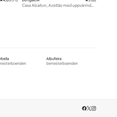
Casa Alzaitun, Azeitão med uppvärmd
en
pool
bella
Albufeira
mesterboenden
Semesterboenden