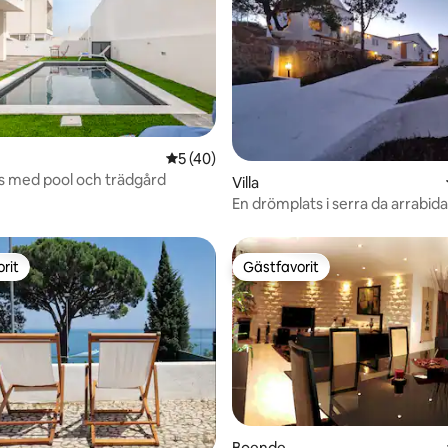
5 av 5 i genomsnittligt betyg, 40 omdöm
5 (40)
tligt betyg, 47 omdömen
s med pool och trädgård
Villa
En drömplats i serra da arrabida
rit
Gästfavorit
rit
Gästfavorit
tligt betyg, 10 omdömen
Boende