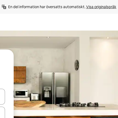
En del information har översatts automatiskt. 
Visa originalspråk
d upp- och nedåtpilarna eller utforska genom att trycka eller svepa.