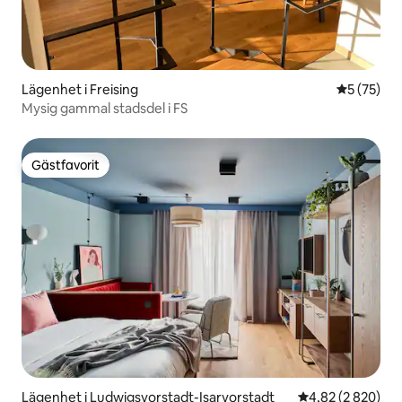
Lägenhet i Freising
5 av 5 i g
5 (75)
Mysig gammal stadsdel i FS
Gästfavorit
Gästfavorit
Lägenhet i Ludwigsvorstadt-Isarvorstadt
4,82 av 5 i geno
4,82 (2 820)