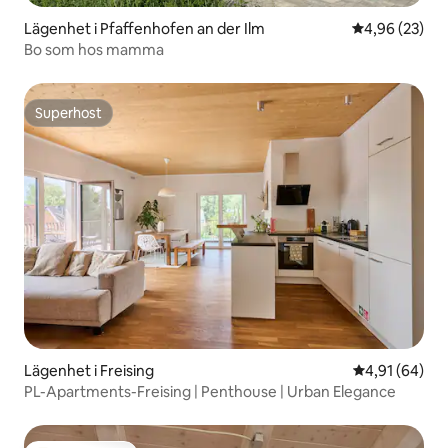
Lägenhet i Pfaffenhofen an der Ilm
4,96 av 5 i g
4,96 (23)
Bo som hos mamma
Superhost
Superhost
Lägenhet i Freising
4,91 av 5 i g
4,91 (64)
PL-Apartments-Freising | Penthouse | Urban Elegance