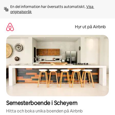
Hoppa
En del information har översatts automatiskt. 
Visa 
till
originalspråk
innehåll
Hyr ut på Airbnb
Semesterboende i Scheyern
Hitta och boka unika boenden på Airbnb