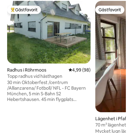
Gästfavorit
Gästfavorit
Populär gästfavorit
Gästfavorit
Radhus i Röhrmoos
4,99 av 5 i genomsnittligt bet
4,99 (98)
Topp radhus vid hästhagen
30 min Oktoberfest /centrum
/Allianzarena/ Fotboll/ NFL - FC Bayern
München, 5 min S-Bahn S2
Hebertshausen. 45 min flygplats
München, Messe München, mycket
lugnt läge, för upp till 8 personer.
Nybyggnad med topputrustning,
Lägenhet i Pfaffe
München – konserter – Hofbräuhaus –
der Ilm
70 m² lägenhet i e
Marienplatz – Biergarten –
Mycket lugn lägenh