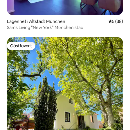
Lägenhet i Altstadt München
5 av 5 i g
5 (38)
Sams Living "New York" München stad
Gästfavorit
Gästfavorit