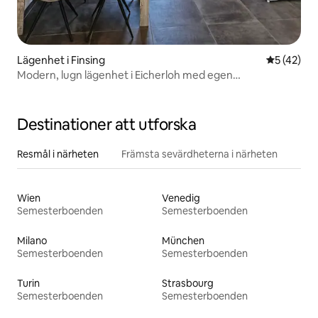
Lägenhet i Finsing
5 av 5 i g
5 (42)
Modern, lugn lägenhet i Eicherloh med egen
parkeringsplats.
Destinationer att utforska
Resmål i närheten
Främsta sevärdheterna i närheten
Wien
Venedig
Semesterboenden
Semesterboenden
Milano
München
Semesterboenden
Semesterboenden
Turin
Strasbourg
Semesterboenden
Semesterboenden