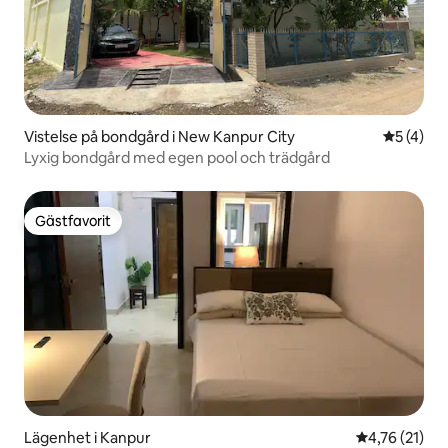
Vistelse på bondgård i New Kanpur City
5 av 5 i 
5 (4)
Lyxig bondgård med egen pool och trädgård
Gästfavorit
Gästfavorit
Lägenhet i Kanpur
4,76 av 5 i g
4,76 (21)