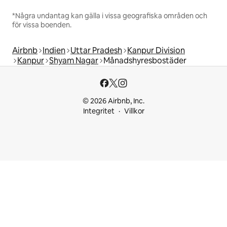
*Några undantag kan gälla i vissa geografiska områden och
för vissa boenden.
Airbnb
Indien
Uttar Pradesh
Kanpur Division
Kanpur
Shyam Nagar
Månadshyresbostäder
© 2026 Airbnb, Inc.
Integritet
Villkor