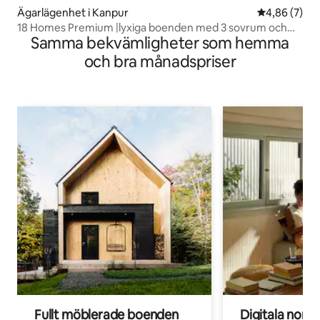
Ägarlägenhet i Kanpur
4,86 av 5 i 
4,86 (7)
18 Homes Premium |lyxiga boenden med 3 sovrum och
Samma bekvämligheter som hemma
kök
och bra månadspriser
Fullt möblerade boenden
Digitala nom