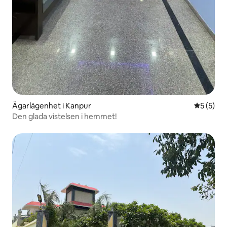
Ägarlägenhet i Kanpur
5 av 5 i 
5 (5)
Den glada vistelsen i hemmet!