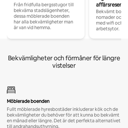
affärsresenär
Från fridfulla bergsstugor till
bekväma stadslägenheter,
Bekvämt boend
dessa möblerade boenden
nomader och d
har alla bekvämligheter man
med wifi och d
är van vid hemma.
arbetsytor.
Bekvämligheter och förmåner för längre
vistelser
Möblerade boenden
Fullt möblerade hyresbostäder inkluderar kök och de
bekvämligheter du behöver för att kunna bo bekvämt
en månad eller längre. Det är det perfekta alternativet
till andrahandsuthyrning.