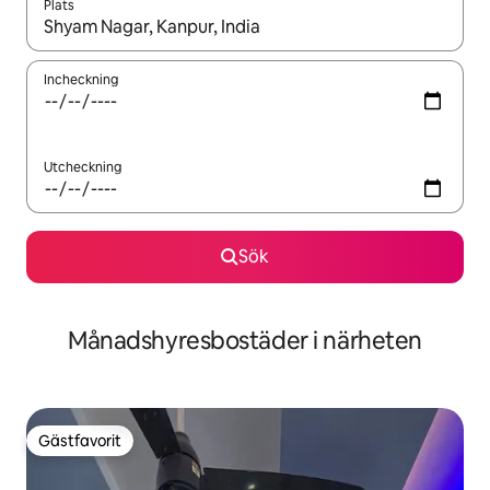
Plats
När resultaten är tillgängliga kan du navigera med upp- och ned
Incheckning
Utcheckning
Sök
Månadshyresbostäder i närheten
Gästfavorit
Gästfavorit