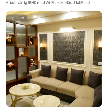
Arbetsvänlig 1BHK med Wi-Fi + kök| Nära Mall Road
Superhost
Superhost