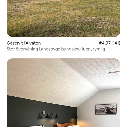
Gästsvit i Alvaton
4,97 av 5 i ge
4,97 (141)
Stor övervåning Landsbygd bungalow, lugn, rymlig