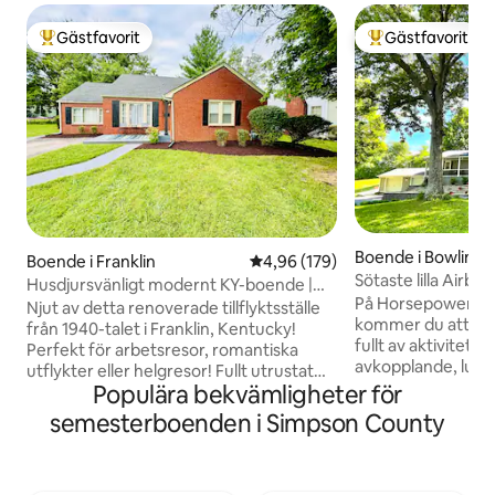
Gästfavorit
Gästfavorit
Populär gästfavorit
Populär gästfavor
Boende i Bowling
Boende i Franklin
4,96 av 5 i genomsnittligt bety
4,96 (179)
Sötaste lilla Airbn
Husdjursvänligt modernt KY-boende |
#Familjekul!
På Horsepower Ha
Mysigt boende med 2 sovrum
Njut av detta renoverade tillflyktsställe
kommer du att uppl
från 1940-talet i Franklin, Kentucky!
fullt av aktiviteter
Perfekt för arbetsresor, romantiska
avkopplande, lugn,
utflykter eller helgresor! Fullt utrustat
plats. Boendet lig
Populära bekvämligheter för
kök, två sovrum med queensize-sängar,
med 30 mogna trä
tvättmaskin och torktumlare samt
semesterboenden i Simpson County
vara nära lokala s
snabbt och pålitligt wifi. Husdjursvänligt
Corvette Museum
och välkomnande för alla – perfekt för
Bend Raceway. Gara
familjer, par eller grupper! Bara några
perfekta stället at