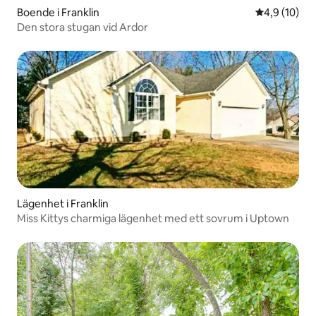
Boende i Franklin
4,9 av 5 i g
4,9 (10)
Den stora stugan vid Ardor
Lägenhet i Franklin
Miss Kittys charmiga lägenhet med ett sovrum i Uptown