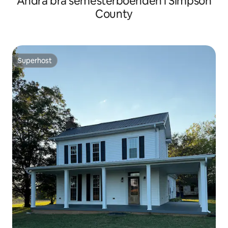
Andra bra semesterboenden i Simpson
County
Superhost
Superhost