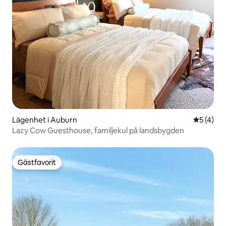
Lägenhet i Auburn
5 av 5 i 
5 (4)
Lazy Cow Guesthouse, familjekul på landsbygden
Gästfavorit
Gästfavorit