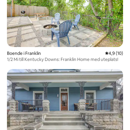
Boende i Franklin
4,9 av 5 i g
4,9 (10)
1/2 Mi till Kentucky Downs: Franklin Home med uteplats!