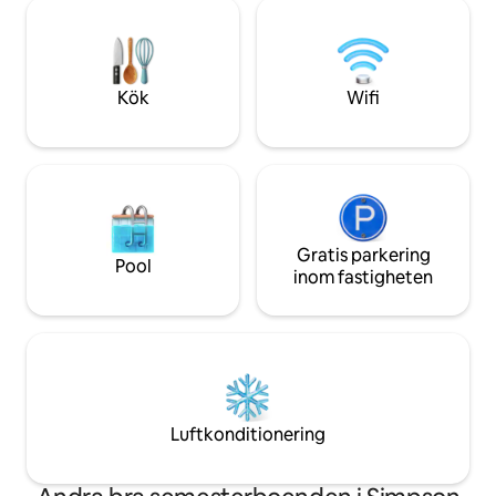
minuter från I-65 kan du enkelt utforska
Du kommer att njut
Nashville, Mammoth Cave och lokala
kök, ett rekreati
amishmarknader. Har du frågor eller är
spelsystem, pingis
du intresserad av prissättning för
fotbollsbord, elds
långtidsvistelser? Klicka på ”Kontakta
Kök
Wifi
hängmatta och en 
värden” innan du bokar – vi hjälper gärna
till!
Gratis parkering
Pool
inom fastigheten
Luftkonditionering