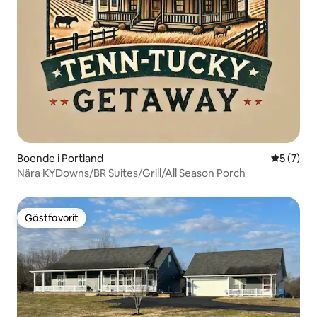
Boende i Portland
5 av 5 i 
5 (7)
Nära KYDowns/BR Suites/Grill/All Season Porch
Gästfavorit
Gästfavorit