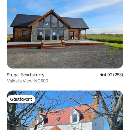
Stuga i Scarfskerry
4,92 av 5 i ge
4,92 (253)
Valhalla View-NC500
Gästfavorit
Gästfavorit