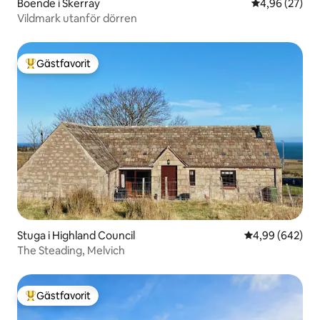
Boende i Skerray
4,96 av 5 i g
4,96 (27)
Vildmark utanför dörren
Gästfavorit
Populär gästfavorit
Stuga i Highland Council
4,99 av 5 i ge
4,99 (642)
The Steading, Melvich
Gästfavorit
Populär gästfavorit