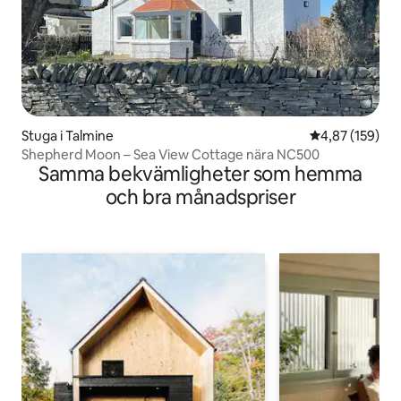
Stuga i Talmine
4,87 av 5 i ge
4,87 (159)
Shepherd Moon – Sea View Cottage nära NC500
Samma bekvämligheter som hemma
och bra månadspriser