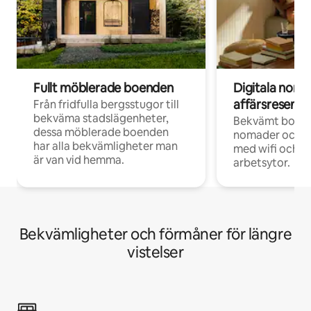
Fullt möblerade boenden
Digitala nom
affärsresenär
Från fridfulla bergsstugor till
bekväma stadslägenheter,
Bekvämt boend
dessa möblerade boenden
nomader och d
har alla bekvämligheter man
med wifi och d
är van vid hemma.
arbetsytor.
Bekvämligheter och förmåner för längre
vistelser