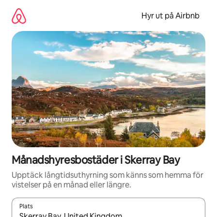
Hoppa
till
Hyr ut på Airbnb
innehåll
Månadshyresbostäder i Skerray Bay
Upptäck långtidsuthyrning som känns som hemma för
vistelser på en månad eller längre.
Plats
När resultaten är tillgängliga kan du navigera med upp- och ned