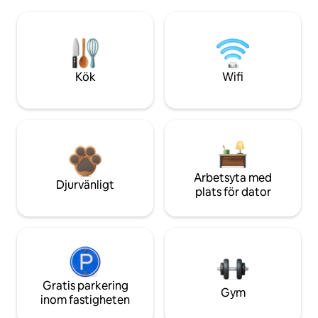
Kök
Wifi
Arbetsyta med
Djurvänligt
plats för dator
Gratis parkering
Gym
inom fastigheten