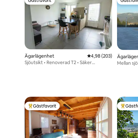
Gästfavorit
Gästfavo
Gästfavorit
Gästfavo
Ägarlägenhet
4,98 av 5 i genomsnitt
4,98 (203)
Ägarläge
Sjöutsikt • Renoverad T2 • Säker
Mellan sjö
parkering • 4 pers
Gästfavorit
Gästf
Populär gästfavorit
Populär 