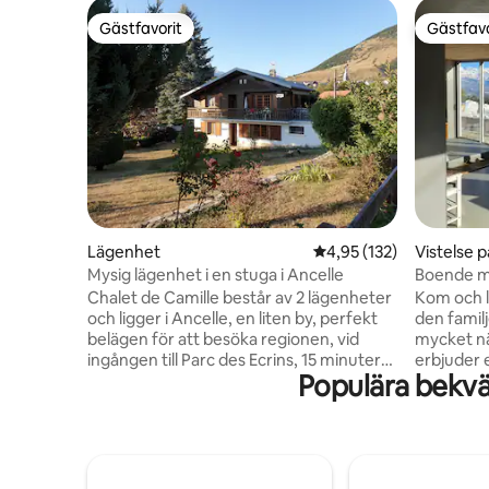
Gästfavorit
Gästfavo
Gästfavorit
Gästfavo
Lägenhet
4,95 av 5 i genomsnitt
4,95 (132)
Vistelse 
Mysig lägenhet i en stuga i Ancelle
Boende me
grands pr
Chalet de Camille består av 2 lägenheter
Kom och l
och ligger i Ancelle, en liten by, perfekt
den famil
belägen för att besöka regionen, vid
mycket nä
ingången till Parc des Ecrins, 15 minuter
erbjuder 
Populära bekvä
från Gap och 30 minuter från Serre-
en våning
Ponçon. Det föreslagna boendet ligger
bubbelpoo
på övervåningen och består av ett fullt
Champsaur
utrustat kök, öppet mot
15 m² (161 
vardagsrummet, 2 sovrum, 1 badrum och
utrustat 
1 terrass. Du har tillgång till den
veranda. 