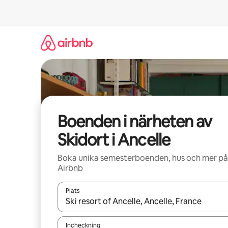
Hoppa
till
innehåll
Boenden i närheten av
Skidort i Ancelle
Boka unika semesterboenden, hus och mer på
Airbnb
Plats
När resultaten är tillgängliga kan du navigera me
Incheckning