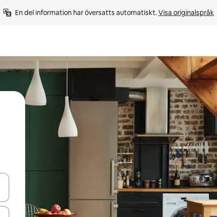
En del information har översatts automatiskt. 
Visa originalspråk
d upp- och nedåtpilarna eller utforska genom att trycka eller svepa.