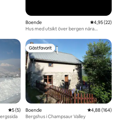
Boende
4,95 av 5 i genomsnit
4,95 (22)
Hus med utsikt över bergen nära
stationer och natur
Gästfavorit
Gästfavorit
en
5 av 5 i genomsnittligt betyg, 5 omdömen
5 (5)
Boende
4,88 av 5 i genomsnitt
4,88 (164)
ergssida
Bergshus i Champsaur Valley