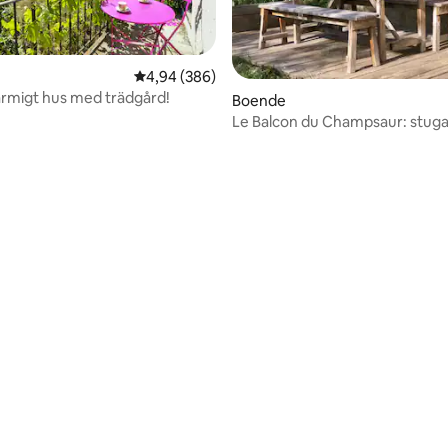
tligt betyg, 97 omdömen
4,94 av 5 i genomsnittligt betyg, 386 omdöm
4,94 (386)
rmigt hus med trädgård!
Boende
Le Balcon du Champsaur: stug