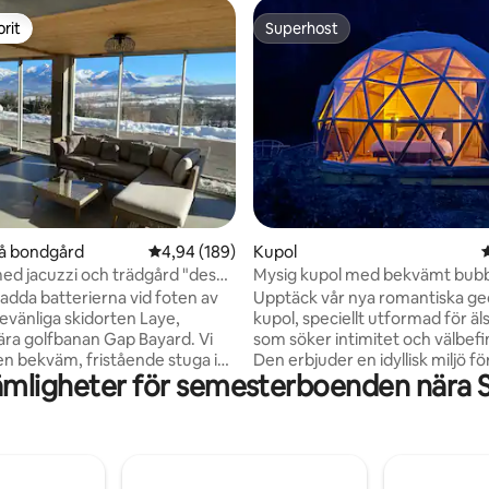
rit
Superhost
rit
Superhost
ligt betyg, 132 omdömen
på bondgård
4,94 av 5 i genomsnittligt betyg, 189 omdöm
4,94 (189)
Kupol
d jacuzzi och trädgård "des
Mysig kupol med bekvämt bub
és"
adda batterierna vid foten av
Upptäck vår nya romantiska ge
jevänliga skidorten Laye,
kupol, speciellt utformad för ä
ra golfbanan Gap Bayard. Vi
som söker intimitet och välbef
en bekväm, fristående stuga i
Den erbjuder en idyllisk miljö fö
mligheter för semesterboenden nära Sk
 på nästan 90 m², med
speciella stunder. Föreställ dig sj
l och magnifik utsikt över
halvtransparent kupol, där det
-dalen. Gîten har 2 sovrum på
stjärnljuset kan tränga igenom. 
kvadratfot), ett stort, fullt
ett bad för två, låt strålarna ma
kök-vardagsrum och en
kropp kropp och njut fullt ut av
Du kommer också att njuta av
ögonblick av avkoppling. Utru