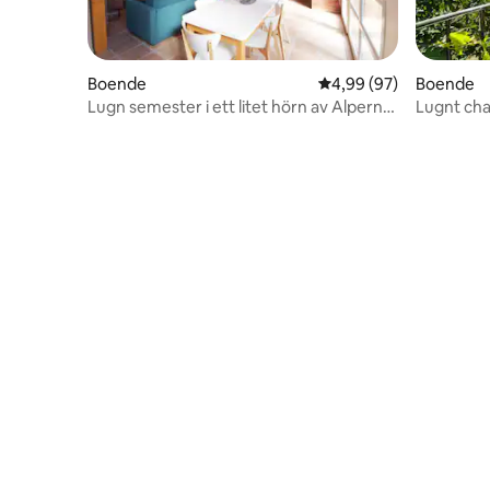
Boende
4,99 av 5 i genomsnit
4,99 (97)
Boende
Lugn semester i ett litet hörn av Alperna
Lugnt cha
...