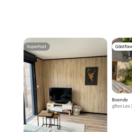
Superhost
Gästfavo
Superhost
Gästfavo
Boende
gîtes Les
gäster