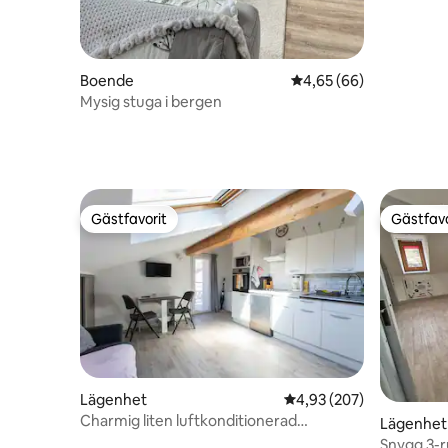
Boende
4,65 av 5 i genomsnit
4,65 (66)
Mysig stuga i bergen
Gästfavorit
Gästfavo
Gästfavorit
Gästfavo
Lägenhet
4,93 av 5 i genomsnitt
4,93 (207)
Charmig liten luftkonditionerad
Lägenhet
studiolägenhet i centrum
Snygg 3-