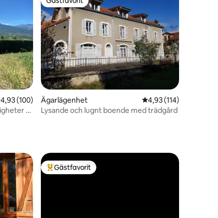
Gästfavorit
Gästfavorit
en
,93 av 5 i genomsnittligt betyg, 100 omdömen
4,93 (100)
Ägarlägenhet
4,93 av 5 i genomsnitt
4,93 (114)
igheter -
Lysande och lugnt boende med trädgård
Gästfavorit
Populär gästfavorit