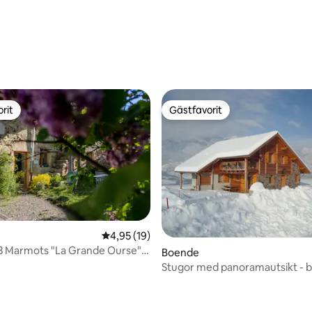
rit
Gästfavorit
rit
Gästfavorit
4,95 av 5 i genomsnittligt betyg, 19 omdöm
4,95 (19)
 3 Marmots "La Grande Ourse" 8
Boende
Stugor med panoramautsikt - b