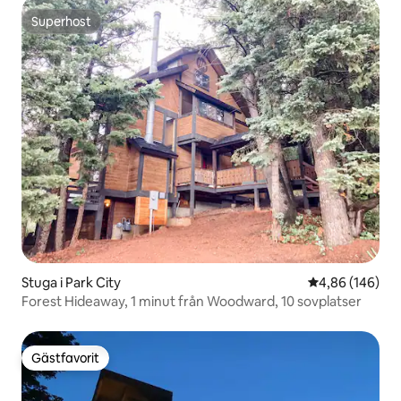
Superhost
Superhost
Stuga i Park City
4,86 av 5 i ge
4,86 (146)
Forest Hideaway, 1 minut från Woodward, 10 sovplatser
Gästfavorit
Gästfavorit