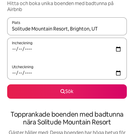
Hitta och boka unika boenden med badtunna på
Airbnb
Plats
När resultaten är tillgängliga kan du navigera med upp- och ned
Incheckning
Utcheckning
Sök
Topprankade boenden med badtunna
nära Solitude Mountain Resort
Gäster håller med: Dessa boenden har höga betyg för