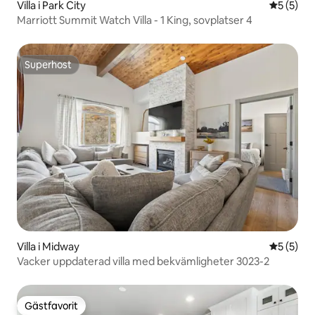
Villa i Park City
5 av 5 i 
5 (5)
Marriott Summit Watch Villa - 1 King, sovplatser 4
Superhost
Superhost
Villa i Midway
5 av 5 i 
5 (5)
Vacker uppdaterad villa med bekvämligheter 3023-2
Gästfavorit
Gästfavorit