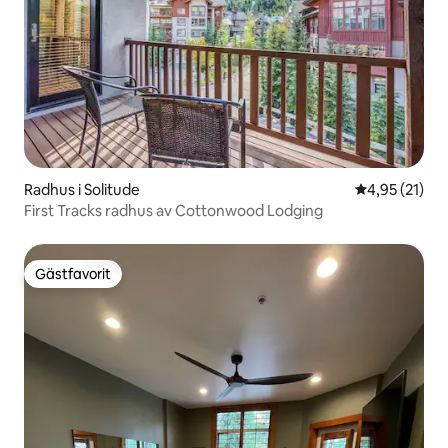
Radhus i Solitude
4,95 av 5 i g
4,95 (21)
First Tracks radhus av Cottonwood Lodging
Gästfavorit
Gästfavorit