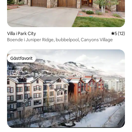
Villa i Park City
5 av 5 i g
5 (12)
Boende i Juniper Ridge, bubbelpool, Canyons Village
Gästfavorit
Gästfavorit