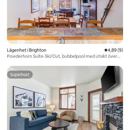
Lägenhet i Brighton
4,89 av 5 i 
4,89 (9)
Powderhorn Suite-Ski/Out, bubbelpool med utsikt över
bergen
Superhost
Superhost