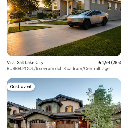
Villa i Salt Lake City
4,94 av 5 i ge
4,94 (285)
BUBBELPOOL/6 sovrum och 3 badrum/Centralt läge
Gästfavorit
Gästfavorit