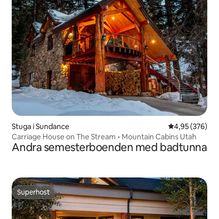
Stuga i Sundance
4,95 av 5 i ge
4,95 (376)
Carriage House on The Stream • Mountain Cabins Utah
Andra semesterboenden med badtunna
Superhost
Superhost