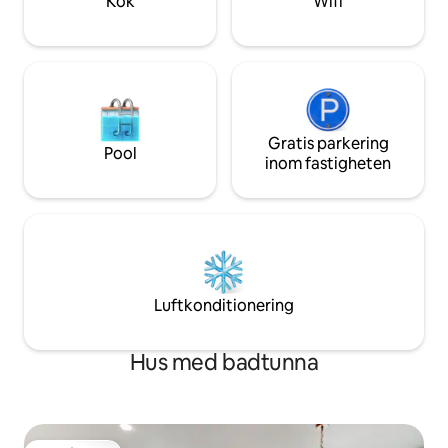
Kök
Wifi
börjar här.
Gratis parkering
Pool
inom fastigheten
Luftkonditionering
Hus med badtunna