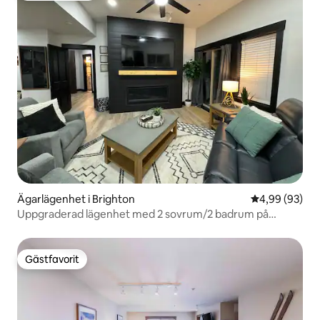
Ägarlägenhet i Brighton
4,99 av 5 i g
4,99 (93)
Uppgraderad lägenhet med 2 sovrum/2 badrum på
Solitude Resort
Gästfavorit
Gästfavorit