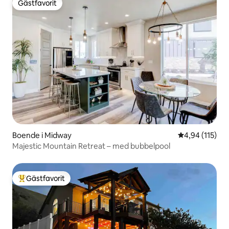
Gästfavorit
Gästfavorit
Boende i Midway
4,94 av 5 i ge
4,94 (115)
Majestic Mountain Retreat – med bubbelpool
Gästfavorit
Populär gästfavorit