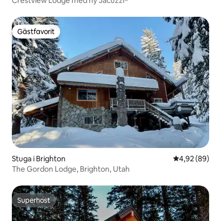
Crestview Lodge med ny Jacuzzi®
Gästfavorit
Gästfavorit
Stuga i Brighton
4,92 av 5 i g
4,92 (89)
The Gordon Lodge, Brighton, Utah
Superhost
Superhost