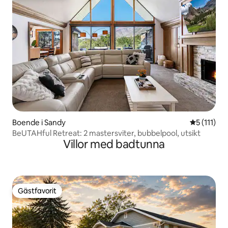
Boende i Sandy
5 av 5 i g
5 (111)
BeUTAHful Retreat: 2 mastersviter, bubbelpool, utsikt
Villor med badtunna
Gästfavorit
Gästfavorit