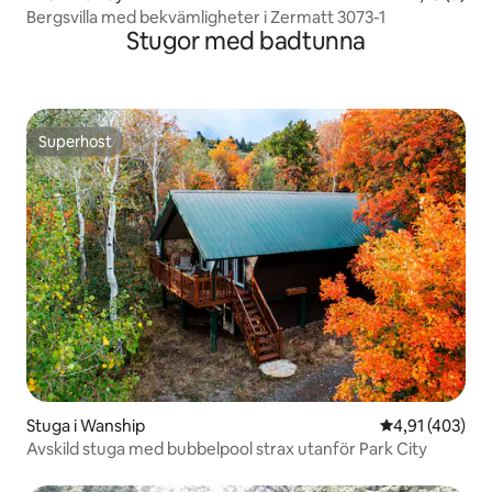
Bergsvilla med bekvämligheter i Zermatt 3073-1
Stugor med badtunna
Superhost
Superhost
Stuga i Wanship
4,91 av 5 i ge
4,91 (403)
Avskild stuga med bubbelpool strax utanför Park City