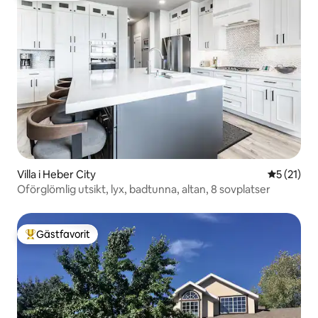
Villa i Heber City
5 av 5 i g
5 (21)
Oförglömlig utsikt, lyx, badtunna, altan, 8 sovplatser
Gästfavorit
Populär gästfavorit