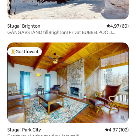
Stuga i Brighton
4,97 av 5 i g
4,97 (60)
GÅNGAVSTÅND till Brighton! Privat BUBBELPOOL!
Bergsutsikt!
Gästfavorit
Populär gästfavorit
Stuga i Park City
4,97 av 5 i ge
4,97 (102)