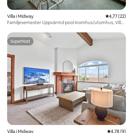
Villa i Midway
4,77 av 5 i g
4,77 (22)
Familjesemester Uppvärmd pool inomhus/utomhus, Villa
2090
Superhost
Superhost
Villa i Midway
4,78 av 5 i 
4,78 (9)