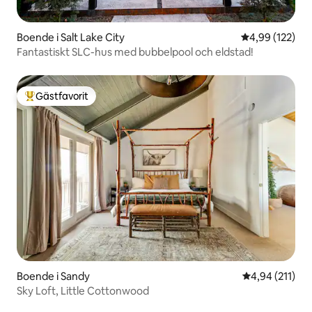
Boende i Salt Lake City
4,99 av 5 i ge
4,99 (122)
Fantastiskt SLC-hus med bubbelpool och eldstad!
Gästfavorit
Populär gästfavorit
Boende i Sandy
4,94 av 5 i ge
4,94 (211)
Sky Loft, Little Cottonwood