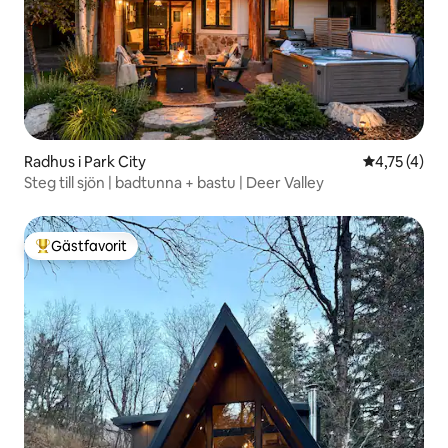
Radhus i Park City
4,75 av 5 i
4,75 (4)
Steg till sjön | badtunna + bastu | Deer Valley
Gästfavorit
Populär gästfavorit