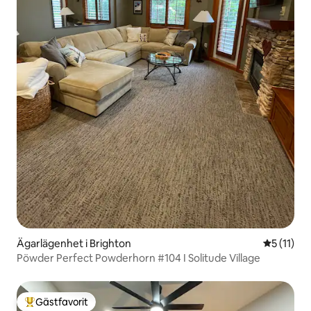
Ägarlägenhet i Brighton
5 av 5 i 
5 (11)
Pöwder Perfect Powderhorn #104 I Solitude Village
Gästfavorit
Populär gästfavorit