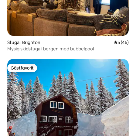
Stuga i Brighton
5 av 5 i g
5 (45)
Mysig skidstuga i bergen med bubbelpool
Gästfavorit
Gästfavorit