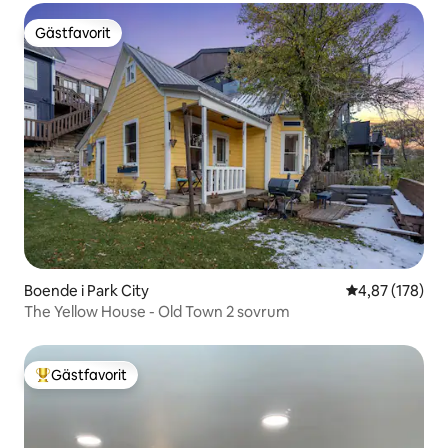
Gästfavorit
Gästfavorit
Boende i Park City
4,87 av 5 i ge
4,87 (178)
The Yellow House - Old Town 2 sovrum
Gästfavorit
Populär gästfavorit