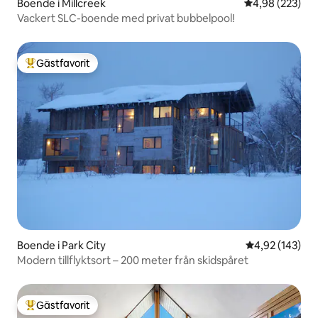
Boende i Millcreek
4,98 av 5 i ge
4,98 (223)
Vackert SLC-boende med privat bubbelpool!
Gästfavorit
Populär gästfavorit
Boende i Park City
4,92 av 5 i ge
4,92 (143)
Modern tillflyktsort – 200 meter från skidspåret
Gästfavorit
Populär gästfavorit