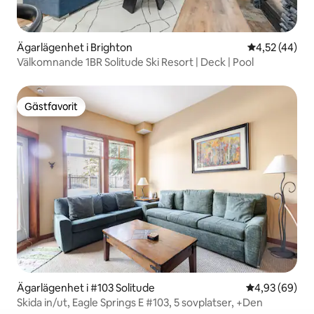
Ägarlägenhet i Brighton
4,52 av 5 i g
4,52 (44)
Välkomnande 1BR Solitude Ski Resort | Deck | Pool
Gästfavorit
Gästfavorit
Ägarlägenhet i #103 Solitude
4,93 av 5 i g
4,93 (69)
Skida in/ut, Eagle Springs E #103, 5 sovplatser, +Den