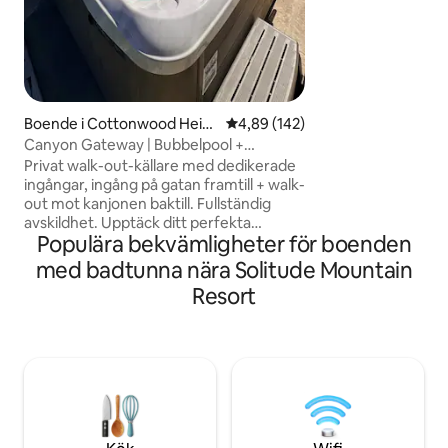
Supersnabbt Wi-Fi
streaming. Perfekt 
Utahs legendarisk
Earth – bara en kort
Brighton Resort o
Boende i Cottonwood Heig
4,89 av 5 i genomsnittligt bety
4,89 (142)
hts
Canyon Gateway | Bubbelpool +
vandringar | Cottonwood
Privat walk-out-källare med dedikerade
ingångar, ingång på gatan framtill + walk-
out mot kanjonen baktill. Fullständig
avskildhet. Upptäck ditt perfekta
Populära bekvämligheter för boenden
basläger vid foten av Little & Big
Cottonwood Canyons. Slappna av i en
med badtunna nära Solitude Mountain
privat badtunna med panoramautsikt
Resort
över Salt Lake Valley, fräscha upp dig i en
kall pool och flyt i yogareservatet.
Perfekt för helig läkning, återhämtning,
avskildhet eller äventyr. Valfria guidade
vandringar (2/4/6–8 timmar) tillgängliga
– fråga efter priser. 3 queensize-sängar,
fullt utrustat kök, självständig
incheckning. Jordnära återhämtning