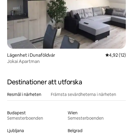
Lägenhet i Dunaföldvár
4,92 av 5 i g
4,92 (12)
Jokai Apartman
Destinationer att utforska
Resmål i närheten
Främsta sevärdheterna i närheten
Budapest
Wien
Semesterboenden
Semesterboenden
Ljubljana
Belgrad