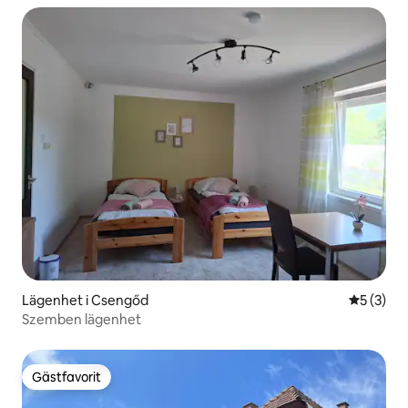
Lägenhet i Csengőd
5 av 5 i 
5 (3)
Szemben lägenhet
Gästfavorit
Gästfavorit