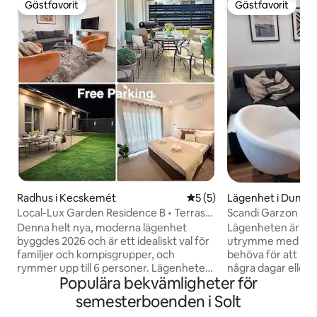
Gästfavorit
Gästfavorit
Gästfavorit
Gästfavorit
Radhus i Kecskemét
5 av 5 i genomsnittligt b
5 (5)
Lägenhet i Dunaúj
Local-Lux Garden Residence B • Terrass
Scandi Garzon
• Grill
Denna helt nya, moderna lägenhet
Lägenheten är ett
byggdes 2026 och är ett idealiskt val för
utrymme med mån
familjer och kompisgrupper, och
behöva för att ha 
rymmer upp till 6 personer. Lägenheten
några dagar eller t
Populära bekvämligheter för
har ett vardagsrum och 2 separata
Njut av vår mysiga
sovrum, vilket ger ett bekvämt och väl
stadslägenhet. M
semesterboenden i Solt
avskilt utrymme för avkoppling. Den
och vardagsrummet