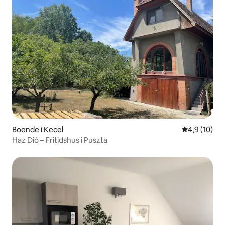
Boende i Kecel
4,9 av 5 i g
4,9 (10)
Haz Dió – Fritidshus i Puszta