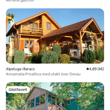
Remete gästhus
Alpstuga i Baracs
4,89 av 5 i g
4,89 (46)
Annamatia Privathus med utsikt över Donau
Gästfavorit
Gästfavorit