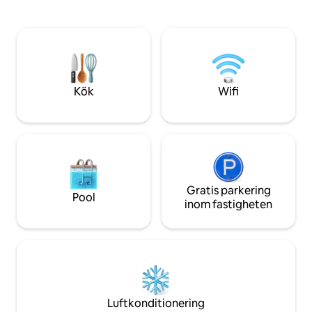
17 m² stora täckta terrassen har en lugn,
utrymme. Fönstre
privat trädgård med grillmöjligheter.
lugn skulpturpark,
Området är idealiskt för gäster som letar
fritidsaktiviteter s
efter ett bekvämt läge,
Donau. Downton oc
shoppingalternativ, idrottsanläggningar
och restauranger 
och ett avkopplande hälsoprogram,
gångavstånd, nära
snarare än liv och rörelse i centrum.
museum, pool.
Kök
Wifi
Gratis parkering
Pool
inom fastigheten
Luftkonditionering