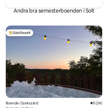
Andra bra semesterboenden i Solt
Gästfavorit
Populär gästfavorit
Boende i Szekszárd
5 av 5 i g
5 (24)