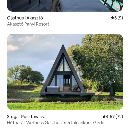
Gästhus i Akasztó
5 av 5 i 
5 (9)
Akasztó Panyi Resort
Stuga i Pusztavacs
4,67 av 5 i g
4,67 (72)
Héthatár Wellness Gästhus med alpackor - Gerle