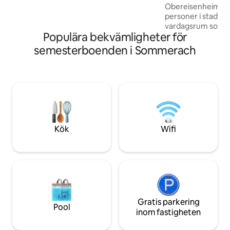
Obereisenheim. Vår
rummen, köket och badrummet har
personer i staden
totalrenoverats 2024 och är utrustade
vardagsrum som ä
med hög kvalitet.
Populära bekvämligheter för
härifrån leder en sp
med dubbelsäng. D
semesterboenden i Sommerach
separata sovrum (1
trippelrum), bad
separat badkar, h
diskmaskin, mikro, f
finns också ett cy
Parkering är möjli
den motsatta park
Kök
Wifi
Gratis parkering
Pool
inom fastigheten