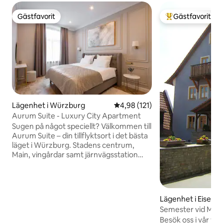
Gästfavorit
Gästfavorit
Gästfavorit
Populär gästfavor
Lägenhet i Würzburg
4,98 av 5 i genomsnittligt bet
4,98 (121)
Aurum Suite - Luxury City Apartment
Sugen på något speciellt? Välkommen till
Aurum Suite – din tillflyktsort i det bästa
läget i Würzburg. Stadens centrum,
Main, vingårdar samt järnvägsstation
och kongresscenter ligger i omedelbar
närhet, inom gångavstånd (alla under 1,0
km). Du bor i en kulturminnesmärkt
gammal byggnad från 1800-talet.
Lägenhet i Eisenh
århundradet som utmärks av den
Semester vid Main
välformade nyrenässansfasaden samt
Besök oss i vår va
de höga taket och stuckaturen. De 2