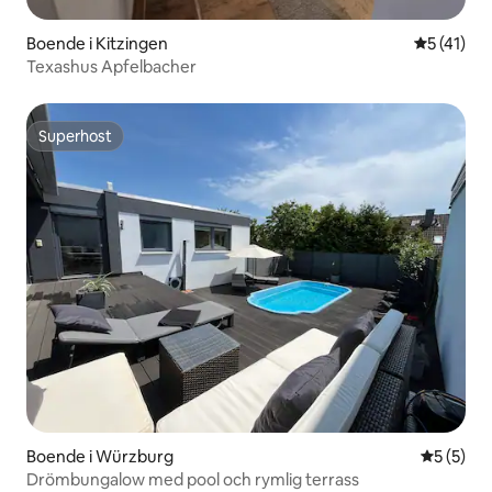
Boende i Kitzingen
5 av 5 i g
5 (41)
Texashus Apfelbacher
Superhost
Superhost
Boende i Würzburg
5 av 5 i 
5 (5)
Drömbungalow med pool och rymlig terrass