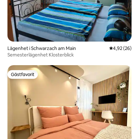
Lägenhet i Schwarzach am Main
4,92 av 5 i g
4,92 (26)
Semesterlägenhet Klosterblick
Gästfavorit
Gästfavorit