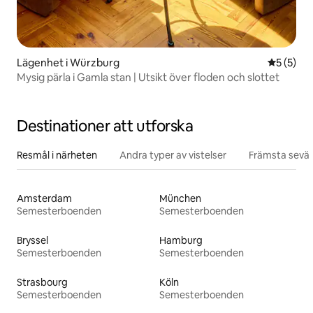
Lägenhet i Würzburg
5 av 5 i 
5 (5)
Mysig pärla i Gamla stan | Utsikt över floden och slottet
Destinationer att utforska
Resmål i närheten
Andra typer av vistelser
Främsta sevär
Amsterdam
München
Semesterboenden
Semesterboenden
Bryssel
Hamburg
Semesterboenden
Semesterboenden
Strasbourg
Köln
Semesterboenden
Semesterboenden