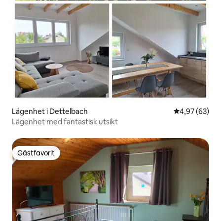
Lägenhet i Dettelbach
4,97 av 5 i g
4,97 (63)
Lägenhet med fantastisk utsikt
Gästfavorit
Gästfavorit