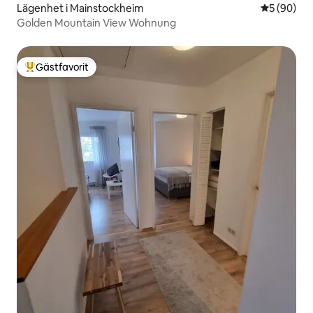
Lägenhet i Mainstockheim
5 av 5 i g
5 (90)
Golden Mountain View Wohnung
Gästfavorit
Populär gästfavorit