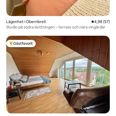
Lägenhet i Obernbreit
4,98 av 5 i g
4,98 (57)
Studio på södra sluttningen – terrass och nära vingårdar
Gästfavorit
Populär gästfavorit