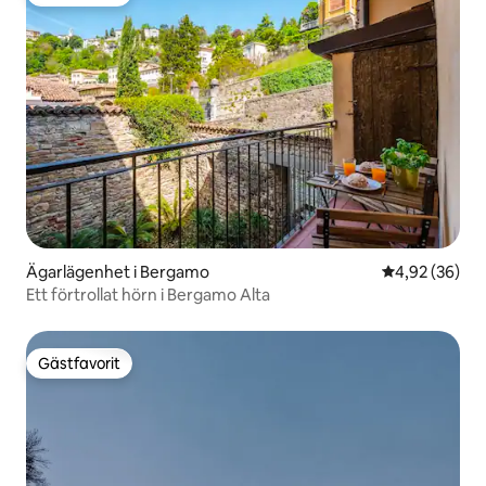
Gästfavorit
Ägarlägenhet i Bergamo
4,92 av 5 i g
4,92 (36)
Ett förtrollat hörn i Bergamo Alta
Gästfavorit
Gästfavorit