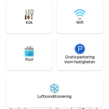
välskött miljö. P
historiska tak, kommer att få dig att
älskar att röra sig i
känna dig nedsänkt i smaken av italiensk
på cykel, för dem 
excellens.
BERGAMO eller nä
CIR: 016202-CNI-
Kök
Wifi
Gratis parkering
Pool
inom fastigheten
Luftkonditionering