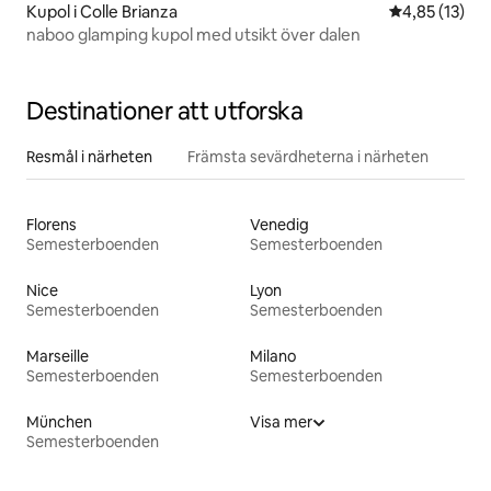
Kupol i Colle Brianza
4,85 av 5 i g
4,85 (13)
naboo glamping kupol med utsikt över dalen
Destinationer att utforska
Resmål i närheten
Främsta sevärdheterna i närheten
Florens
Venedig
Semesterboenden
Semesterboenden
Nice
Lyon
Semesterboenden
Semesterboenden
Marseille
Milano
Semesterboenden
Semesterboenden
München
Visa mer
Semesterboenden