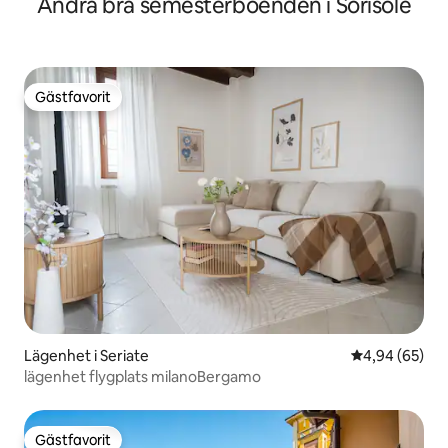
Andra bra semesterboenden i Sorisole
Gästfavorit
Gästfavorit
Lägenhet i Seriate
4,94 av 5 i g
4,94 (65)
lägenhet flygplats milanoBergamo
Gästfavorit