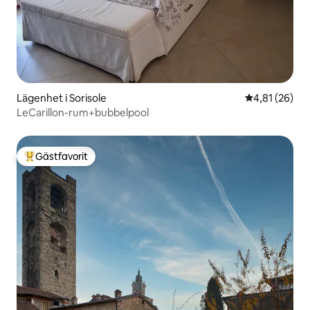
Lägenhet i Sorisole
4,81 av 5 i g
4,81 (26)
LeCarillon-rum+bubbelpool
Gästfavorit
Populär gästfavorit