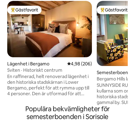
Gästfavorit
Gästfavorit
Populär gästfavorit
Populär gästfavor
Lägenhet i Bergamo
4,98 av 5 i genomsnittligt bety
4,98 (206)
Sviten · Historiskt centrum
Semesterboende i 
En raffinerad, helt renoverad lägenhet i
Bergamo Hills lant
den historiska stadskärnan i Lower
SUNNYSIDE RURAL
Bergamo, perfekt för att rymma upp till
kullarna som omg
4 personer. Den är utformad för att
historiska stadskär
erbjuda dig komfort och avkoppling och
gammal by. SUNN
består av två omgivningar uppdelade av
Populära bekvämligheter för
är ett typiskt lantl
ett fantastiskt glasfönster, ett fullt
mitten av 1800-tal
semesterboenden i Sorisole
utrustat kök, en bekväm dubbelsäng, en
omstrukturerat oc
bäddsoffa och ett badrum med dusch.
har förlorat sin g
De eleganta möblerna, kombinerad med
stenar och trä en 
en fantastisk utsikt över stadens