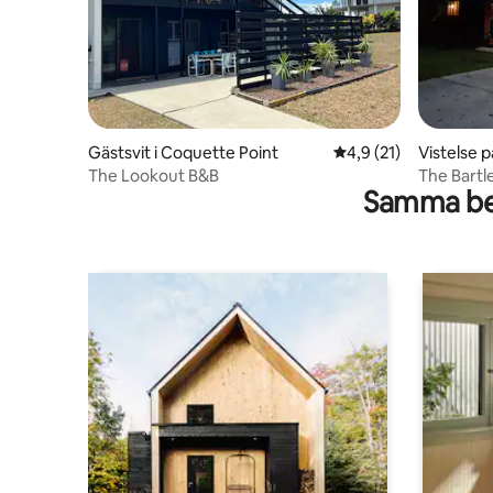
Gästsvit i Coquette Point
4,9 av 5 i genomsnit
4,9 (21)
Vistelse 
ntown
The Lookout B&B
The Bartl
Samma be