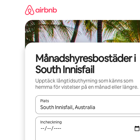
Hoppa
till
innehåll
Månadshyresbostäder i
South Innisfail
Upptäck långtidsuthyrning som känns som
hemma för vistelser på en månad eller längre.
Plats
När resultaten är tillgängliga kan du navigera me
Incheckning