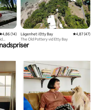
en
4,86 av 5 i genomsnittligt betyg, 14 omdömen
4,86 (14)
Lägenhet i Etty Bay
4,87 av 5 i genomsnit
4,87 (47)
id
The Old Pottery vid Etty Bay
adspriser