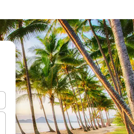
d upp- och nedåtpilarna eller utforska genom att trycka eller svepa.