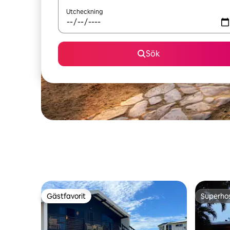
Utcheckning
Sök
Gästfavorit
Superho
Gästfavorit
Superho