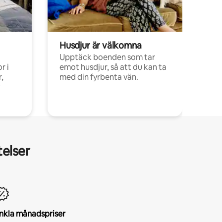
Husdjur är välkomna
Upptäck boenden som tar
r i
emot husdjur, så att du kan ta
,
med din fyrbenta vän.
telser
nkla månadspriser