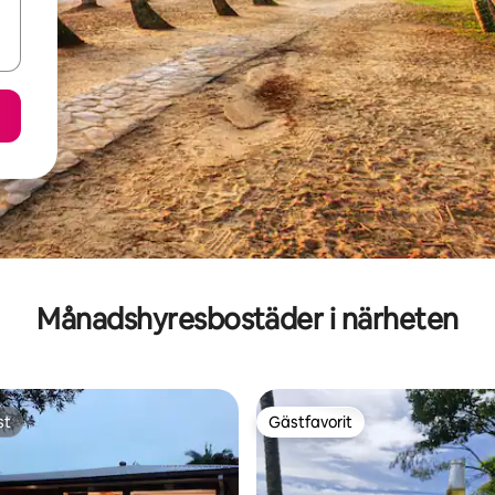
Månadshyresbostäder i närheten
st
Gästfavorit
st
Gästfavorit