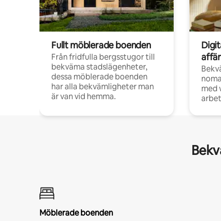
Fullt möblerade boenden
Digi
affä
Från fridfulla bergsstugor till
bekväma stadslägenheter,
Bekv
dessa möblerade boenden
noma
har alla bekvämligheter man
med w
är van vid hemma.
arbet
Bekvä
Möblerade boenden