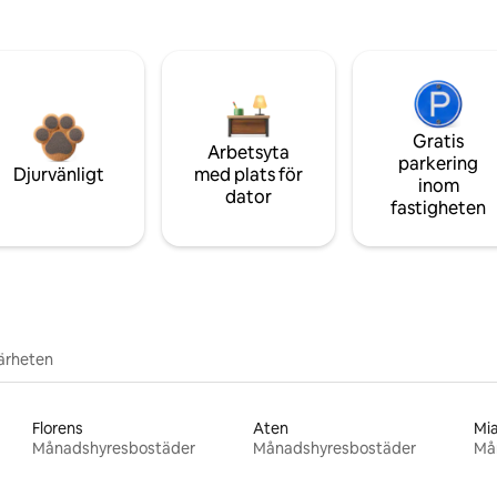
Gratis
Arbetsyta
parkering
Djurvänligt
med plats för
inom
dator
fastigheten
närheten
Florens
Aten
Mi
Månadshyresbostäder
Månadshyresbostäder
Må