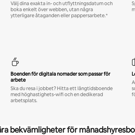
Välj dina exakta in- och utflyttningsdatum och
S
boka enkelt över webben, utan några
m
ytterligare åtaganden eller pappersarbete.*
Boenden för digitala nomader som passar för
L
arbete
A
Ska du resa i jobbet? Hitta ett långtidsboende
s
med höghastighets-wifi och en dedikerad
f
arbetsplats.
ära bekvämligheter för månadshyresbo