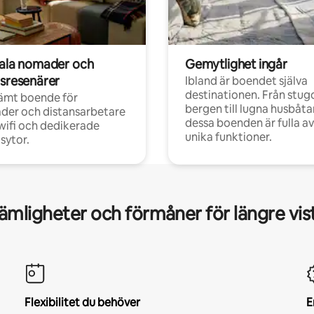
tala nomader och
Gemytlighet ingår
rsresenärer
Ibland är boendet själva
destinationen. Från stugo
ämt boende för
bergen till lugna husbåtar
der och distansarbetare
dessa boenden är fulla av
ifi och dedikerade
unika funktioner.
sytor.
mligheter och förmåner för längre vis
Flexibilitet du behöver
E