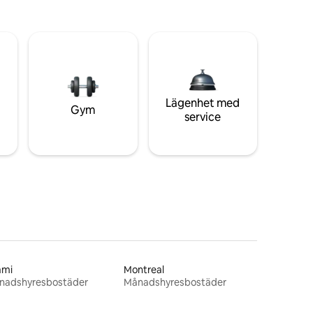
Lägenhet med
Gym
service
ami
Montreal
nadshyresbostäder
Månadshyresbostäder