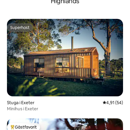
Highlands
Superhost
Superhost
Stuga i Exeter
4,91 av 5 i g
4,91 (54)
Minihus i Exeter
Gästfavorit
Populär gästfavorit