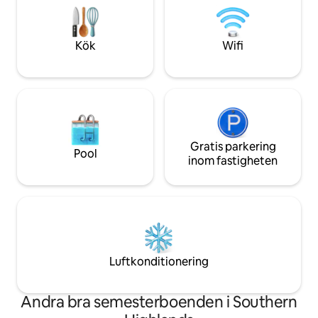
och grillplats. Perf
som en trädplantskola. Bara 1,5 timme
familj på 4 eller 5. Skicka ett meddelande
från Sydney kommer den att
till mig för längre v
transportera dig till en annan värld så att
Kök
Wifi
du kan koppla av och ladda batterierna
på din nästa resa.
Gratis parkering
Pool
inom fastigheten
Luftkonditionering
Andra bra semesterboenden i Southern