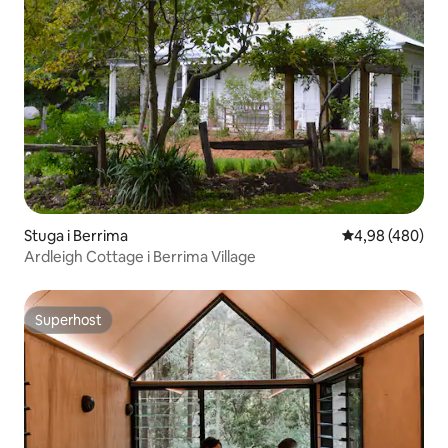
Stuga i Berrima
4,98 av 5 i ge
4,98 (480)
Ardleigh Cottage i Berrima Village
Superhost
Superhost