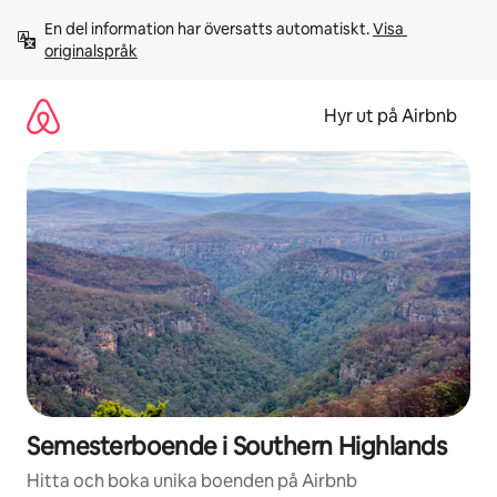
Hoppa
En del information har översatts automatiskt. 
Visa 
till
originalspråk
innehåll
Hyr ut på Airbnb
Semesterboende i Southern Highlands
Hitta och boka unika boenden på Airbnb