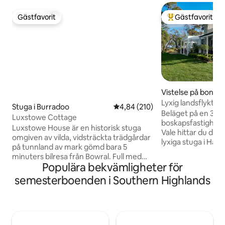
Gästfavorit
Gästfavorit
Gästfavorit
Populär gästfavor
Vistelse på bondgå
e
Lyxig landsflykt p
Stuga i Burradoo
4,84 av 5 i genomsnittligt bety
4,84 (210)
Beläget på en 350 
Luxstowe Cottage
boskapsfastighet 
Luxstowe House är en historisk stuga
Vale hittar du den
omgiven av vilda, vidsträckta trädgårdar
lyxiga stuga i Ham
på tunnland av mark gömd bara 5
garage för 2 bilar 
minuters bilresa från Bowral. Full med
inomhus-/utomhus
Populära bekvämligheter för
vackra konstverk och ett överflöd av
består den av 2 s
böcker - det är ett hem du aldrig
semesterboenden i Southern Highlands
dubbelsängar, var
kommer att vilja lämna! Den söta
garderob och eget
lantstugan ligger längst ner i en
luftkonditionering,
trädkantad bilresa och nedanför en
vardagsrum i öppe
gammal ladugård som en gång
tvätt, uteserverin
användes som en skulpturstudio och nu