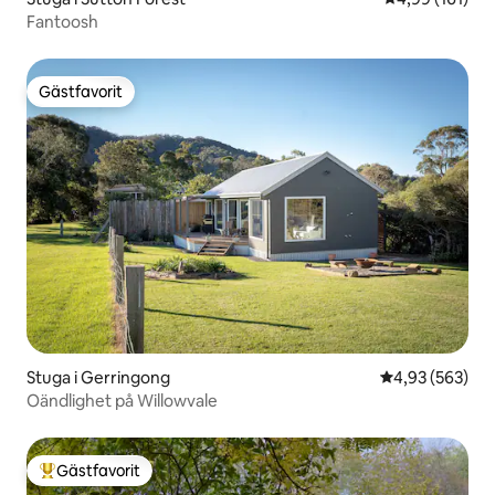
Fantoosh
Gästfavorit
Gästfavorit
Stuga i Gerringong
4,93 av 5 i ge
4,93 (563)
Oändlighet på Willowvale
Gästfavorit
Populär gästfavorit