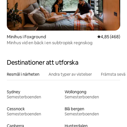
Minihus i Foxground
4,85 av 5 i ge
4,85 (468)
Minhus vid en bäck i en subtropisk regnskog
Destinationer att utforska
Resmål i närheten
Andra typer av vistelser
Främsta sevär
Sydney
Wollongong
Semesterboenden
Semesterboenden
Cessnock
Blå bergen
Semesterboenden
Semesterboenden
Canberra
Hunterdalen