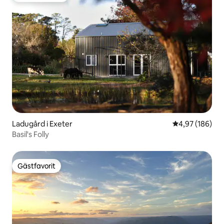
Ladugård i Exeter
4,97 av 5 i ge
4,97 (186)
Basil's Folly
Gästfavorit
Gästfavorit