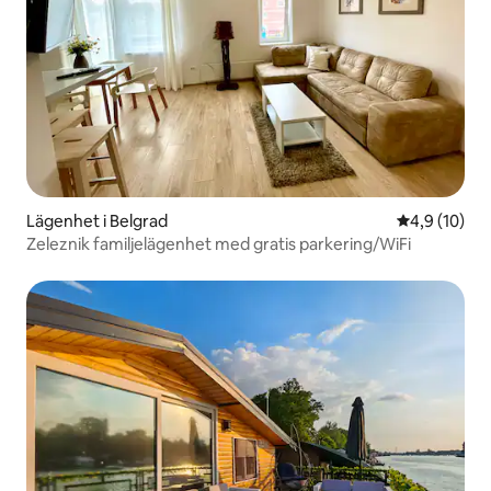
Lägenhet i Belgrad
4,9 av 5 i g
4,9 (10)
Zeleznik familjelägenhet med gratis parkering/WiFi