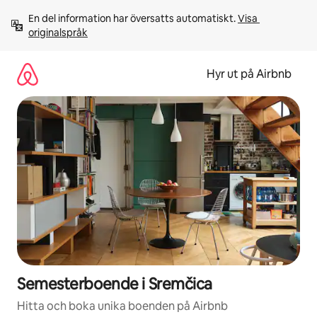
Hoppa
En del information har översatts automatiskt. 
Visa 
till
originalspråk
innehåll
Hyr ut på Airbnb
Semesterboende i Sremčica
Hitta och boka unika boenden på Airbnb