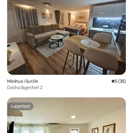
Minihus i Surčin
5 av 5 i g
5 (35)
Dasha lägenhet 2
Superhost
Superhost