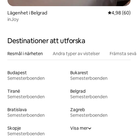
Lägenhet i Belgrad
4,98 av 5 i g
4,98 (60)
inJoy
Destinationer att utforska
Resmål i närheten
Andra typer av vistelser
Främsta sevär
Budapest
Bukarest
Semesterboenden
Semesterboenden
Tiranë
Belgrad
Semesterboenden
Semesterboenden
Bratislava
Zagreb
Semesterboenden
Semesterboenden
Skopje
Visa mer
Semesterboenden