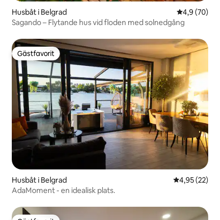
Husbåt i Belgrad
4,9 av 5 i g
4,9 (70)
Sagando – Flytande hus vid floden med solnedgång
Gästfavorit
Gästfavorit
Husbåt i Belgrad
4,95 av 5 i g
4,95 (22)
AdaMoment - en idealisk plats.