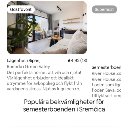
Gästfavorit
Superhost
Gästfavorit
Superhost
Lägenhet i Ripanj
4,92 av 5 i genomsnittligt be
4,92 (13)
Boende i Green Valley
Semesterboende i
Det perfekta hörnet att vila och njuta!
River House Zizi
Vår lägenhet erbjuder ett idealiskt
River House Zizi är
utrymme för avkoppling och flykt från
floden som ligger 
vardagens stress. Njut av lugn och ro,
floden Sava, och e
den stora innergården och de hisnande
tillflyktsort omgi
vinterlandskapen. För fullständig
Populära bekvämligheter för
några minuter frå
komfort finns en jacuzzi, och på
och bekvämt, huset
semesterboenden i Sremčica
morgonen kan du förvänta dig kaffe och
gäster som vill fly
förfriskningar från minibaren. Läget är
stadens hektiska 
perfekt – bara 10 minuters bilresa från
vid vattnet. Den naturliga omgivningen,
motorvägen, vilket möjliggör snabb och