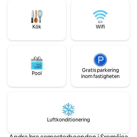
tillgången till flo
enkel ankomst. Lägenheten är utformad
atmosfären gör de
för att vara din semesterort, med alla
familjer och par so
bekvämligheter som garanterar en
grillar och koppla a
oförglömlig vistelse.
flodmiljö.
Kök
Wifi
Gratis parkering
Pool
inom fastigheten
Luftkonditionering