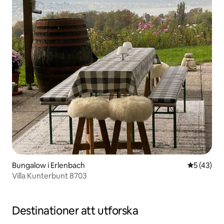
Bungalow i Erlenbach
5 av 5 i g
5 (43)
Villa Kunterbunt 8703
Destinationer att utforska