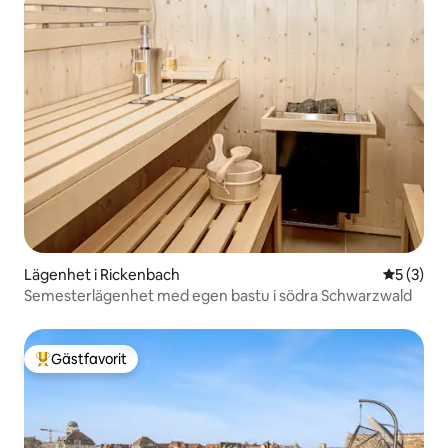
Lägenhet i Rickenbach
5 av 5 i 
5 (3)
Semesterlägenhet med egen bastu i södra Schwarzwald
Gästfavorit
Populär gästfavorit