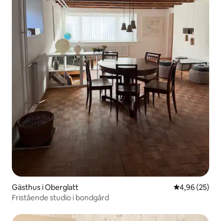
Gästhus i Oberglatt
4,96 av 5 i g
4,96 (25)
Fristående studio i bondgård