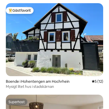
Gästfavorit
Populär gästfavorit
Boende i Hohentengen am Hochrhein
5 av 5 i g
5 (12)
Mysigt litet hus i stadskärnan
Superhost
Superhost