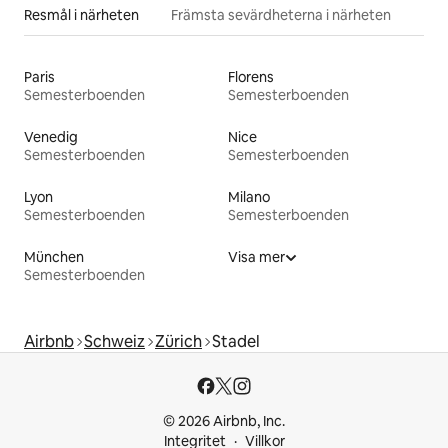
Resmål i närheten
Främsta sevärdheterna i närheten
Paris
Florens
Semesterboenden
Semesterboenden
Venedig
Nice
Semesterboenden
Semesterboenden
Lyon
Milano
Semesterboenden
Semesterboenden
München
Visa mer
Semesterboenden
Airbnb
Schweiz
Zürich
Stadel
© 2026 Airbnb, Inc.
Integritet
Villkor