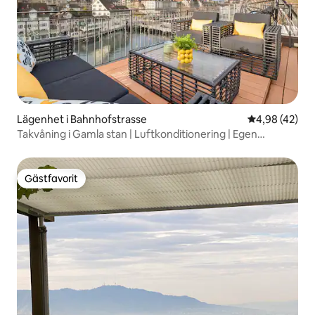
Lägenhet i Bahnhofstrasse
4,98 av 5 i g
4,98 (42)
Takvåning i Gamla stan | Luftkonditionering | Egen
takterrass
Gästfavorit
Gästfavorit