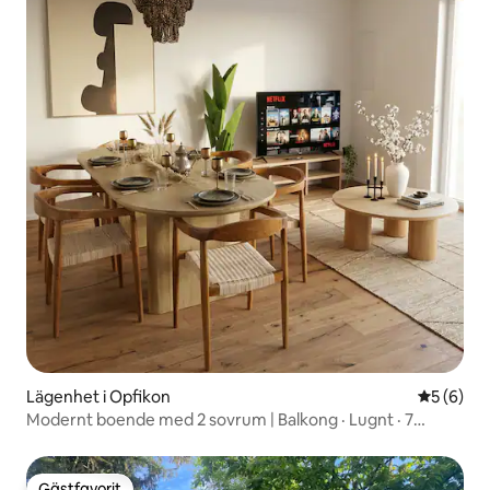
Lägenhet i Opfikon
5 av 5 i 
5 (6)
Modernt boende med 2 sovrum | Balkong · Lugnt · 7
minuter från Zürichs flygplats
Gästfavorit