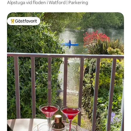
Alpstuga vid floden i Watford | Parkering
Gästfavorit
Populär gästfavorit