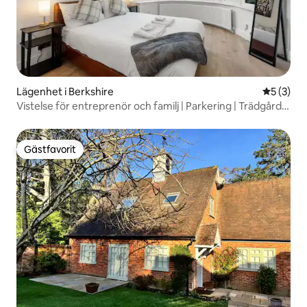
Lägenhet i Berkshire
5 av 5 i 
5 (3)
Vistelse för entreprenör och familj | Parkering | Trädgård |
Wifi
Gästfavorit
Gästfavorit