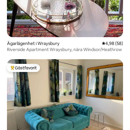
Ägarlägenhet i Wraysbury
4,98 av 5 i g
4,98 (58)
Riverside Apartment Wraysbury, nära Windsor/Heathrow
Gästfavorit
Populär gästfavorit