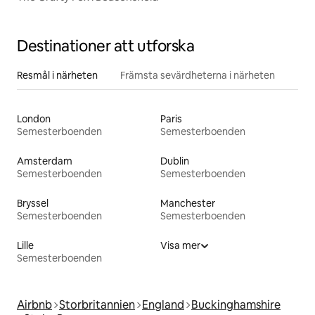
Destinationer att utforska
Resmål i närheten
Främsta sevärdheterna i närheten
London
Paris
Semesterboenden
Semesterboenden
Amsterdam
Dublin
Semesterboenden
Semesterboenden
Bryssel
Manchester
Semesterboenden
Semesterboenden
Lille
Visa mer
Semesterboenden
Airbnb
Storbritannien
England
Buckinghamshire