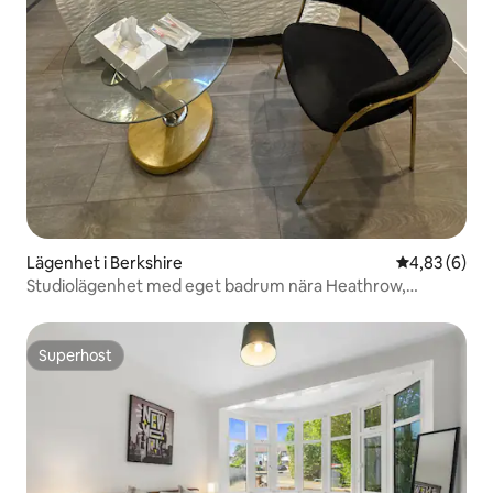
Lägenhet i Berkshire
4,83 av 5 i 
4,83 (6)
Studiolägenhet med eget badrum nära Heathrow,
Windsor & C London
Superhost
Superhost