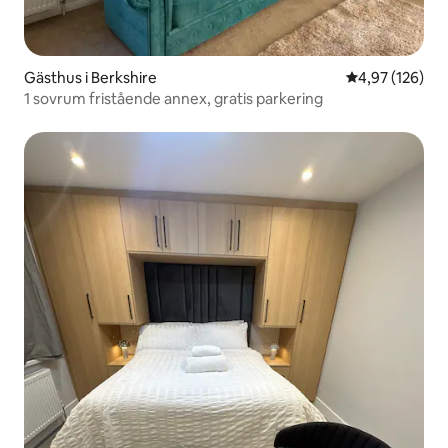
Gästhus i Berkshire
4,97 av 5 i ge
4,97 (126)
1 sovrum fristående annex, gratis parkering