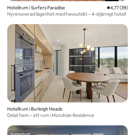
Hotellrum i Surfers Paradise
4,77 av 5 i g
4,77 (39)
Nyrenoverad lägenhet med havsutsikt – 4-stjärnigt hotell
Hotellrum i Burleigh Heads
Delat hem – ett rum i Mondrian Residence
Superhost