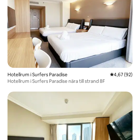
Hotellrum i Surfers Paradise
4,67 av 5 i g
4,67 (92)
Hotellrum i Surfers Paradise nära till strand 8F