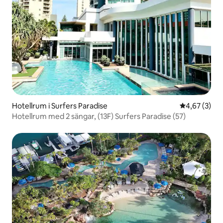
Hotellrum i Surfers Paradise
4,67 av 5 i 
4,67 (3)
Hotellrum med 2 sängar, (13F) Surfers Paradise (57)