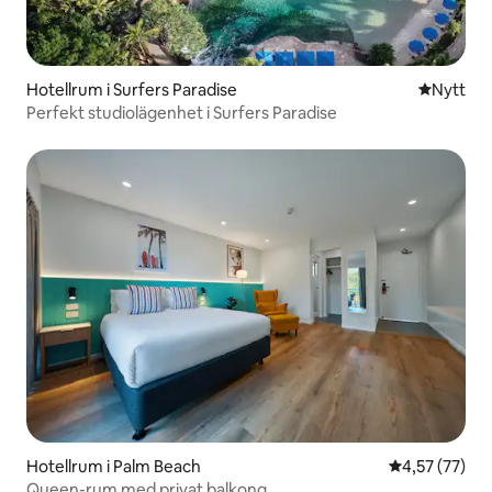
Hotellrum i Surfers Paradise
Nytt ställ
Nytt
Perfekt studiolägenhet i Surfers Paradise
Hotellrum i Palm Beach
4,57 av 5 i g
4,57 (77)
Queen-rum med privat balkong