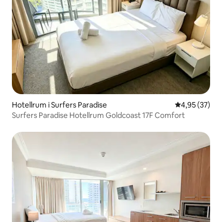
Hotellrum i Surfers Paradise
4,95 av 5 i g
4,95 (37)
Surfers Paradise Hotellrum Goldcoast 17F Comfort