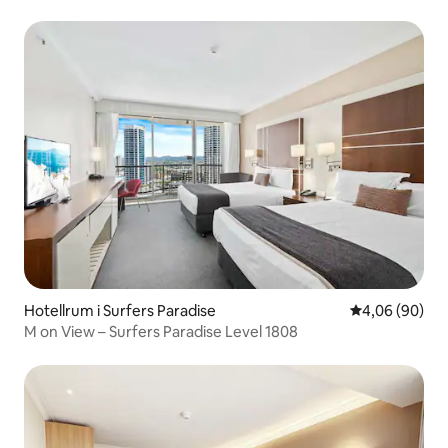
Hotellrum i Surfers Paradise
4,06 av 5 i g
4,06 (90)
M on View – Surfers Paradise Level 1808