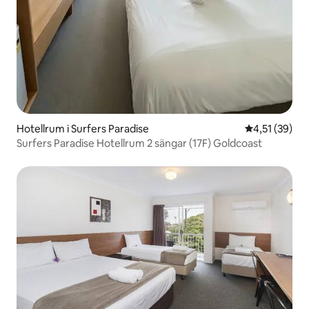
Hotellrum i Surfers Paradise
4,51 av 5 i g
4,51 (39)
Surfers Paradise Hotellrum 2 sängar (17F) Goldcoast