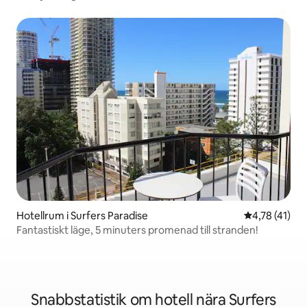
Hotellrum i Surfers Paradise
4,78 av 5 i 
4,78 (41)
Fantastiskt läge, 5 minuters promenad till stranden!
Snabbstatistik om hotell nära Surfers