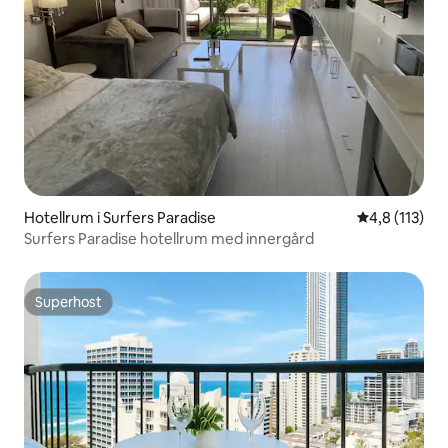
Hotellrum i Surfers Paradise
4,8 av 5 i g
4,8 (113)
Surfers Paradise hotellrum med innergård
Superhost
Superhost