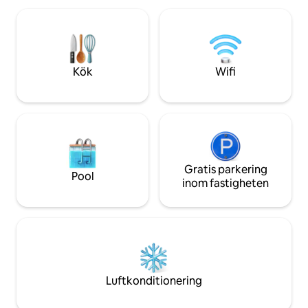
surroundljudsyste
gångavstånd • Några minuter till
installerats. Du b
bevakade stränder (Miami, Nobby's och
egen hotspot efte
Burleigh) • Nära boutiquecaféer och
något wifi. Gold Coast flygplats ligger 20
restauranger Perfekt för en smidig, bilfri
km bort, med köp
semester. Boka din vistelse idag!
sevärdheter i när
Kök
Wifi
Gratis parkering
Pool
inom fastigheten
Luftkonditionering