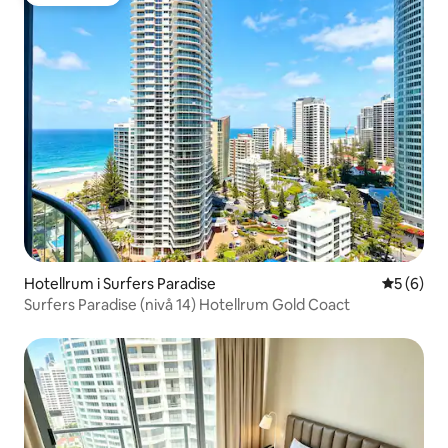
Gästfavorit
Hotellrum i Surfers Paradise
5 av 5 i 
5 (6)
Surfers Paradise (nivå 14) Hotellrum Gold Coact