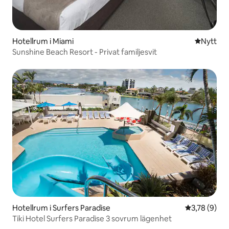
Hotellrum i Miami
Nytt ställ
Nytt
Sunshine Beach Resort - Privat familjesvit
Hotellrum i Surfers Paradise
3,78 av 5 i 
3,78 (9)
Tiki Hotel Surfers Paradise 3 sovrum lägenhet