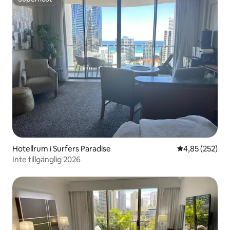
Superhost
Hotellrum i Surfers Paradise
4,85 av 5 i ge
4,85 (252)
Inte tillgänglig 2026