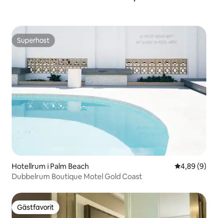
Superhost
Superhost
Hotellrum i Palm Beach
4,89 av 5 i 
4,89 (9)
Dubbelrum Boutique Motel Gold Coast
Gästfavorit
Gästfavorit