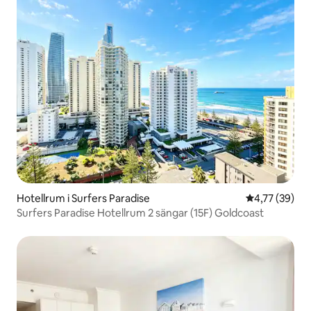
Hotellrum i Surfers Paradise
4,77 av 5 i g
4,77 (39)
Surfers Paradise Hotellrum 2 sängar (15F) Goldcoast