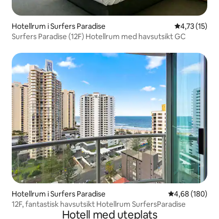
Hotellrum i Surfers Paradise
4,73 av 5 i 
4,73 (15)
Surfers Paradise (12F) Hotellrum med havsutsikt GC
Hotellrum i Surfers Paradise
4,68 av 5 i ge
4,68 (180)
12F, fantastisk havsutsikt Hotellrum SurfersParadise
Hotell med uteplats