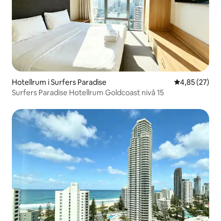
Hotellrum i Surfers Paradise
4,85 av 5 i g
4,85 (27)
Surfers Paradise Hotellrum Goldcoast nivå 15