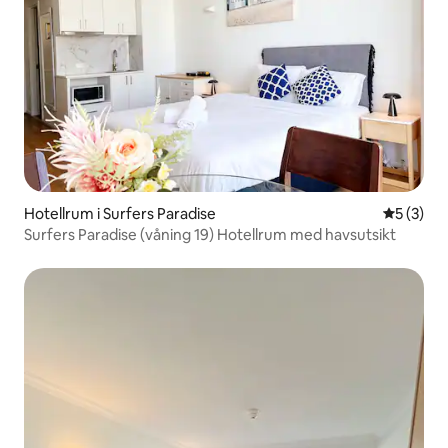
Hotellrum i Surfers Paradise
5 av 5 i 
5 (3)
Surfers Paradise (våning 19) Hotellrum med havsutsikt