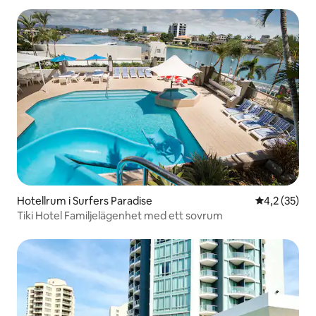
Hotellrum i Surfers Paradise
4,2 av 5 i g
4,2 (35)
Tiki Hotel Familjelägenhet med ett sovrum