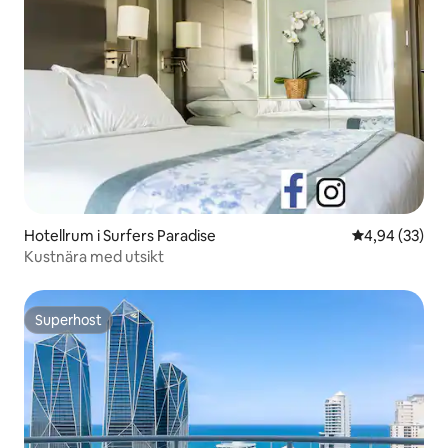
Hotellrum i Surfers Paradise
4,94 av 5 i g
4,94 (33)
Kustnära med utsikt
Superhost
Superhost