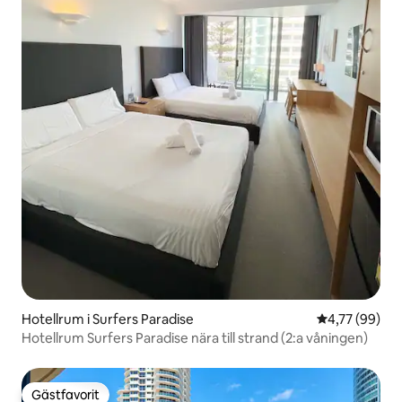
Hotellrum i Surfers Paradise
4,77 av 5 i g
4,77 (99)
Hotellrum Surfers Paradise nära till strand (2:a våningen)
Gästfavorit