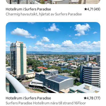
Hotellrum i Surfers Paradise
4,71 av 5 i 
4,71 (49)
Charmig havsutsikt, hjärtat av Surfers Paradise
Hotellrum i Surfers Paradise
4,78 av 5 i g
4,78 (77)
Surfers Paradise Hotellrum nära till strand 16Floor