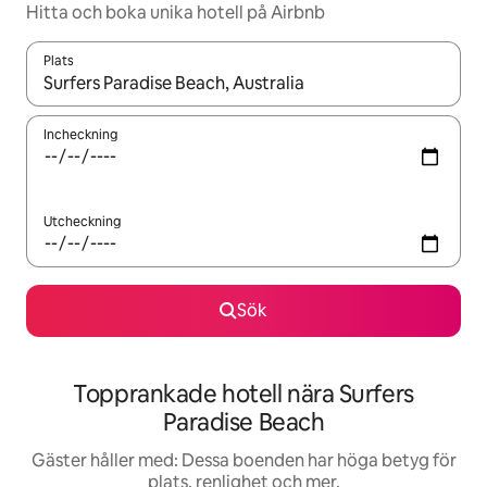
Hitta och boka unika hotell på Airbnb
Plats
När resultaten är tillgängliga kan du navigera med upp- och ned
Incheckning
Utcheckning
Sök
Topprankade hotell nära Surfers
Paradise Beach
Gäster håller med: Dessa boenden har höga betyg för
plats, renlighet och mer.