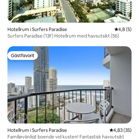
Hotellrum i Surfers Paradise
4,8 av 5 i 
4,8 (5)
Surfers Paradise (13F) Hotellrum med havsutsikt (56)
Gästfavorit
Gästfavorit
Hotellrum i Surfers Paradise
4,83 av 5 i g
4,83 (35)
Familjevänligt boende vid kusten! Fantastisk havsutsikt