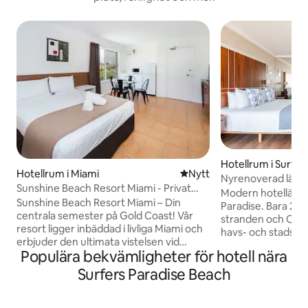
Hotellrum i Surfer
Hotellrum i Miami
Nytt ställe att bo på
Nytt
Nyrenoverad läge
Sunshine Beach Resort Miami - Privat
4-stjärnigt hotell
Modern hotellägen
rum med dubbelsäng
Sunshine Beach Resort Miami – Din
Paradise. Bara 2 m
centrala semester på Gold Coast! Vår
stranden och Cavil
resort ligger inbäddad i livliga Miami och
havs- och stadsuts
erbjuder den ultimata vistelsen vid
restaurang och bar
Populära bekvämligheter för hotell nära
kusten. Enkel transport: Några steg från
säkerhet dygnet runt. Denna l
den NYA Gold Coast Light Rail Stage 3!
Surfers Paradise Beach
har luftkonditioner
Njut av spårvagnsanslutning utan trafik
badrum, soffa, skr
till Broadbeach, Surfers Paradise och
ny Samsung TV m
transportnav. Plats: • Supercentralt och