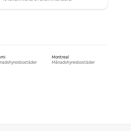
ami
Montreal
nadshyresbostäder
Månadshyresbostäder