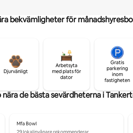
ära bekvämligheter för månadshyresbo
Gratis
Arbetsyta
parkering
Djurvänligt
med plats för
inom
dator
fastigheten
 nära de bästa sevärdheterna i Tanker
Mfa Bowl
29 lokalinvånare rekommenderar