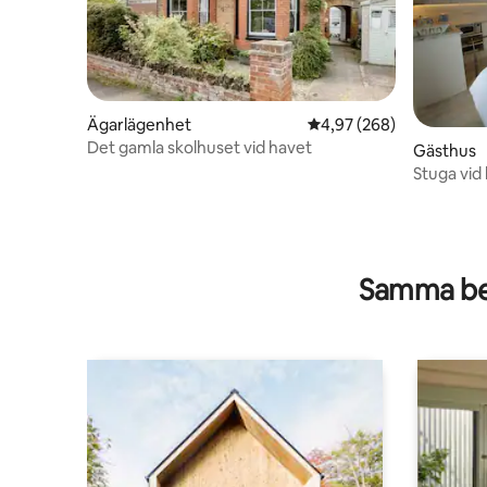
Ägarlägenhet
4,97 av 5 i genomsnitt
4,97 (268)
Det gamla skolhuset vid havet
Gästhus
Stuga vid
Whitstabl
Samma be