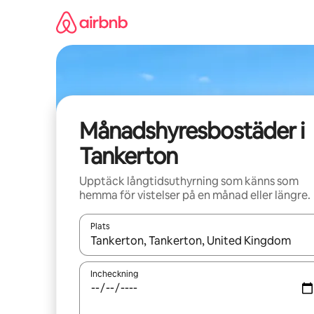
Hoppa
till
innehåll
Månadshyresbostäder i
Tankerton
Upptäck långtidsuthyrning som känns som
hemma för vistelser på en månad eller längre.
Plats
När resultaten är tillgängliga kan du navigera me
Incheckning