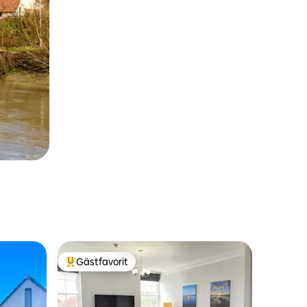
Gästfavorit
Populär gästfavorit