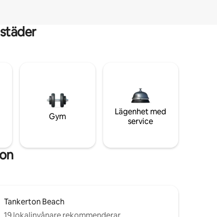
städer
Lägenhet med
Gym
service
ton
Tankerton Beach
19 lokalinvånare rekommenderar