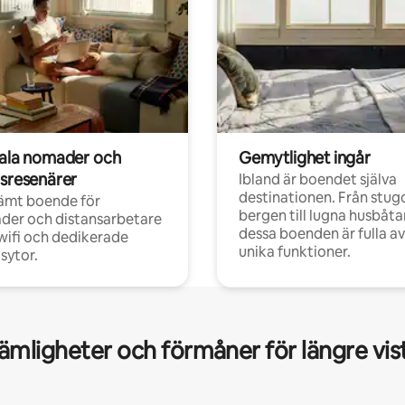
tala nomader och
Gemytlighet ingår
rsresenärer
Ibland är boendet själva
destinationen. Från stugo
ämt boende för
bergen till lugna husbåtar
der och distansarbetare
dessa boenden är fulla av
ifi och dedikerade
unika funktioner.
sytor.
mligheter och förmåner för längre vis