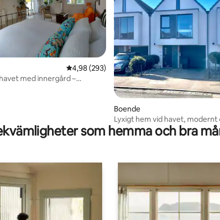
ligt betyg, 268 omdömen
4,98 av 5 i genomsnittligt betyg, 293 omdöm
4,98 (293)
 havet med innergård –
e
Boende
Lyxigt hem vid havet, modernt o
kvämligheter som hemma och bra mån
Elbilsladdning