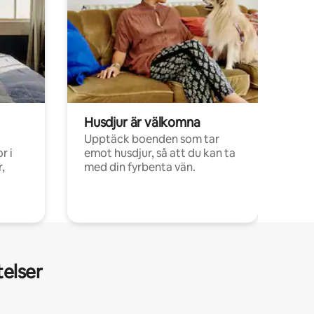
Husdjur är välkomna
Upptäck boenden som tar
r i
emot husdjur, så att du kan ta
,
med din fyrbenta vän.
telser