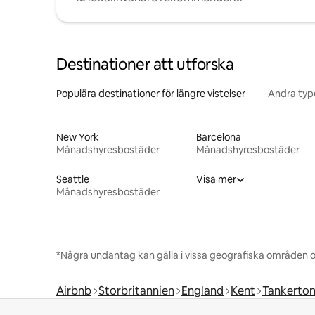
Destinationer att utforska
Populära destinationer för längre vistelser
Andra type
New York
Barcelona
Månadshyresbostäder
Månadshyresbostäder
Seattle
Visa mer
Månadshyresbostäder
*Några undantag kan gälla i vissa geografiska områden o
Airbnb
Storbritannien
England
Kent
Tankerto