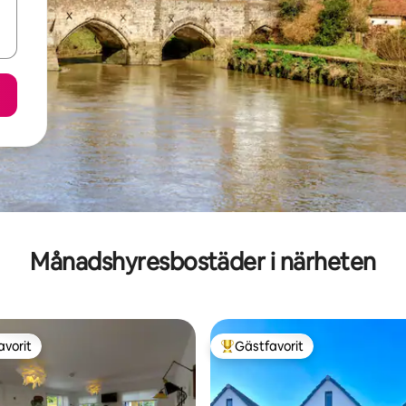
Månadshyresbostäder i närheten
avorit
Gästfavorit
gästfavorit
Populär gästfavorit