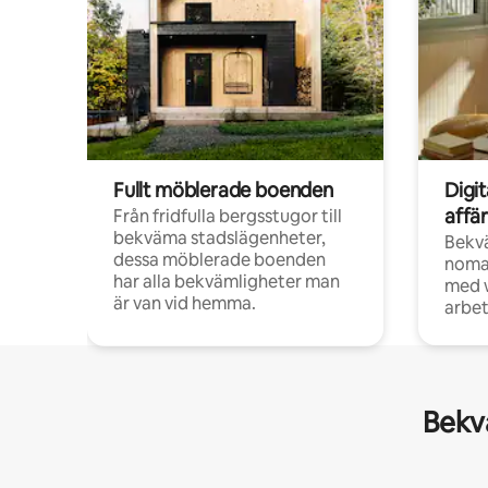
Fullt möblerade boenden
Digi
affä
Från fridfulla bergsstugor till
bekväma stadslägenheter,
Bekv
dessa möblerade boenden
noma
har alla bekvämligheter man
med w
är van vid hemma.
arbet
Bekvä