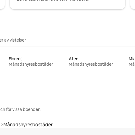
r av vistelser
Florens
Aten
Mi
Månadshyresbostäder
Månadshyresbostäder
Må
ch för vissa boenden.
n
Månadshyresbostäder