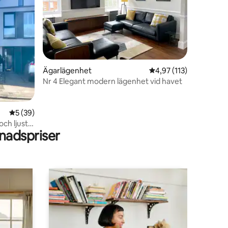
en
Ägarlägenhet
4,97 av 5 i genomsnit
4,97 (113)
Nr 4 Elegant modern lägenhet vid havet
5 av 5 i genomsnittligt betyg, 39 omdömen
5 (39)
ch ljust.
adspriser