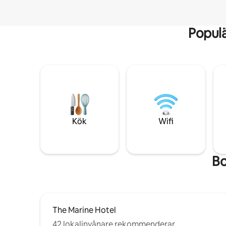
Popul
Kök
Wifi
Bo
The Marine Hotel
42 lokalinvånare rekommenderar