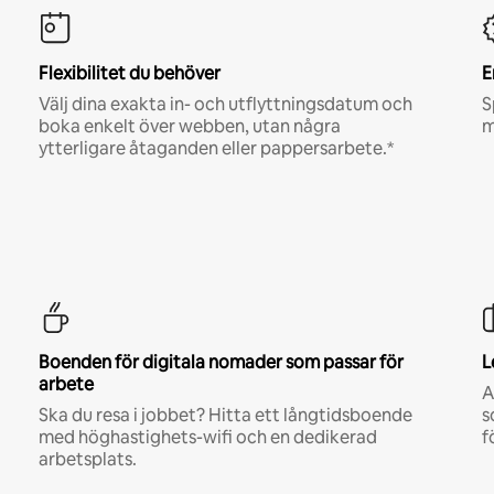
Flexibilitet du behöver
E
Välj dina exakta in- och utflyttningsdatum och
S
boka enkelt över webben, utan några
m
ytterligare åtaganden eller pappersarbete.*
Boenden för digitala nomader som passar för
L
arbete
A
Ska du resa i jobbet? Hitta ett långtidsboende
s
med höghastighets-wifi och en dedikerad
f
arbetsplats.