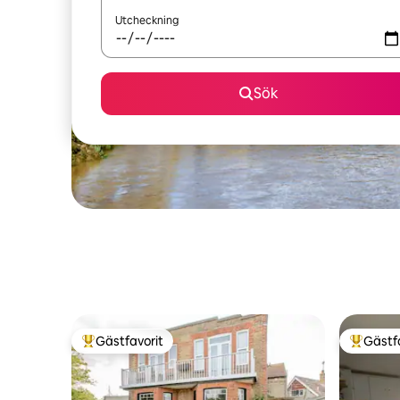
Utcheckning
Sök
Gästfavorit
Gästf
Populär gästfavorit
Populär 