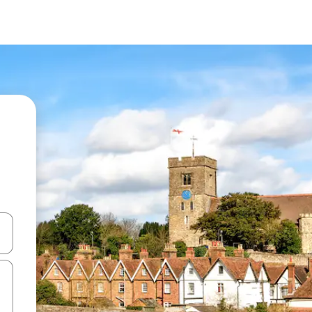
d upp- och nedåtpilarna eller utforska genom att trycka eller svepa.