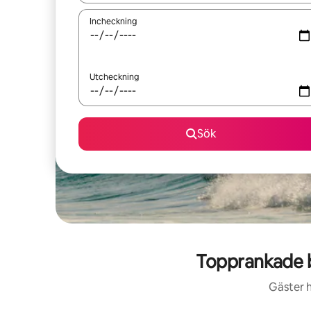
Incheckning
Utcheckning
Sök
Topprankade bo
Gäster h