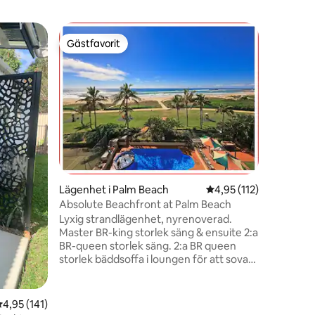
Lägenhet 
Gästfavorit
Superho
Gästfavorit
Superho
Elegant 1
Hinterlan
Välkommen
med 1 sov
Detta mo
behöver 
mysigt s
vardagsru
privat ba
Njut av en
restauran
världsklas
Lägenhet i Palm Beach
4,95 av 5 i genomsnit
4,95 (112)
Detta är
Absolute Beachfront at Palm Beach
förbjude
Lyxig strandlägenhet, nyrenoverad.
inklusive
Master BR-king storlek säng & ensuite 2:a
BR-queen storlek säng. 2:a BR queen
storlek bäddsoffa i loungen för att sova
6. Uppvärmd pool och spa & Gym i ett
säkert komplex med spelrum. Centralt
beläget och gångavstånd till bussar,
en
,95 av 5 i genomsnittligt betyg, 141 omdömen
4,95 (141)
butiker och andra bekvämligheter.