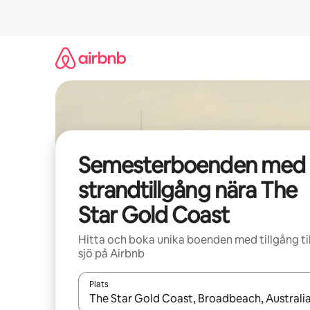
Hoppa
till
innehåll
Semesterboenden med
strandtillgång nära The
Star Gold Coast
Hitta och boka unika boenden med tillgång til
sjö på Airbnb
Plats
När resultaten är tillgängliga kan du navigera me