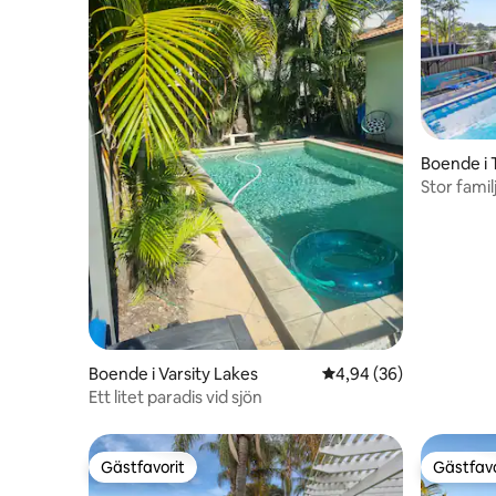
Boende i
Stor famil
vardagsru
Boende i Varsity Lakes
4,94 av 5 i genomsnit
4,94 (36)
Ett litet paradis vid sjön
Gästfavorit
Gästfavo
Gästfavorit
Gästfavo