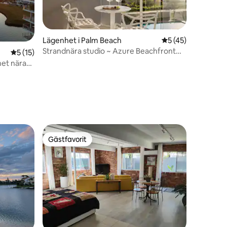
Lägenhet i Palm Beach
5 av 5 i genomsnit
5 (45)
Strandnära studio ~ Azure Beachfront
5 av 5 i genomsnittligt betyg, 15 omdömen
5 (15)
Bliss
et nära
en
Gästfavorit
Gästfavorit