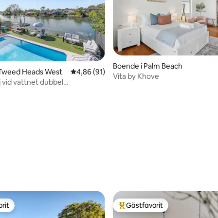
Boende i Palm Beach
 Tweed Heads West
4,86 av 5 i genomsnittligt betyg, 91 omdöm
4,86 (91)
Vita by Khove
j vid vattnet dubbel
m + spa och bastu!
tligt betyg, 36 omdömen
rit
Gästfavorit
rit
Populär gästfavorit