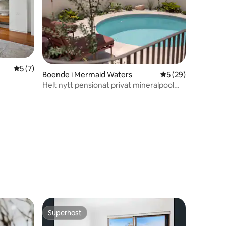
5 av 5 i genomsnittligt betyg, 7 omdömen
5 (7)
en
Boende i Mermaid Waters
5 av 5 i genomsnit
5 (29)
Helt nytt pensionat privat mineralpool
Mermaid
Superhost
Superhost