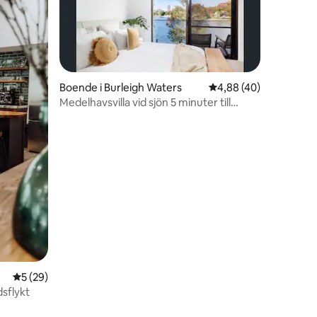
Boende i Burleigh Waters
4,88 av 5 i genomsnit
4,88 (40)
Medelhavsvilla vid sjön 5 minuter till
en
Burleigh Heads
5 av 5 i genomsnittligt betyg, 29 omdömen
5 (29)
sflykt