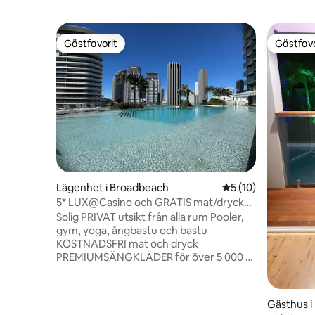
Gästfavorit
Gästfavo
Gästfavorit
Gästfavo
Lägenhet i Broadbeach
5 av 5 i genomsnit
5 (10)
5* LUX@Casino och GRATIS mat/dryck
och städning Privat hörnutssikt
Solig PRIVAT utsikt från alla rum Pooler,
gym, yoga, ångbastu och bastu
KOSTNADSFRI mat och dryck
PREMIUMSÄNGKLÄDER för över 5 000 $
STORA TV-apparater, Xbox-spel och
soundbar Grillar,
inomhus-/utomhuspooler 5 minuters
Gästhus i
PROMENAD till Pacific Fair Shopping,