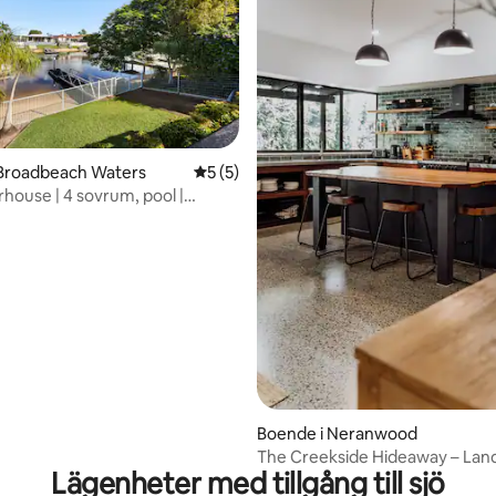
tligt betyg, 28 omdömen
 Broadbeach Waters
5 av 5 i genomsnittligt betyg, 5 omdöm
5 (5)
rhouse | 4 sovrum, pool |
ch Waters
Boende i Neranwood
The Creekside Hideaway – Land
Lägenheter med tillgång till sjö