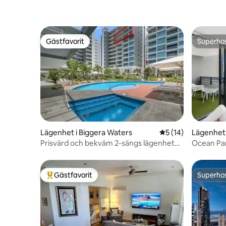
Gästfavorit
Superho
Gästfavorit
Superho
Lägenhet i Biggera Waters
5 av 5 i genomsnit
5 (14)
Lägenhet 
Prisvärd och bekväm 2-sängs lägenhet
Ocean Para
Harbour Town
floden – 
Gästfavorit
Superho
Populär gästfavorit
Superho