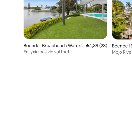
Boende i Broadbeach Waters
4,89 av 5 i genomsnit
4,89 (28)
Boende i
En lyxig oas vid vattnet!
Mojo Rive
Broadbea