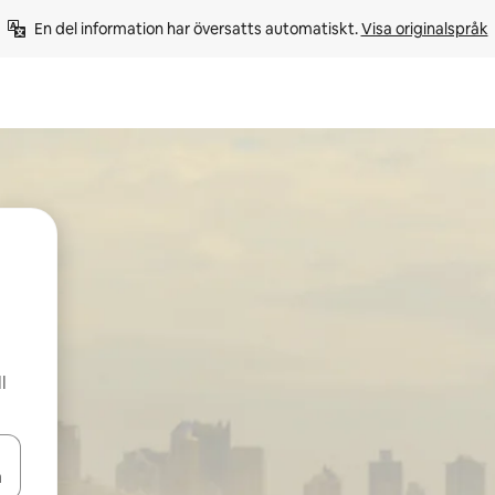
En del information har översatts automatiskt. 
Visa originalspråk
l
d upp- och nedåtpilarna eller utforska genom att trycka eller svepa.