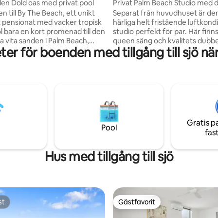
den Dold oas med privat pool
Privat Palm Beach Studio med d
tillgång till pool
 till By The Beach, ett unikt
Separat från huvudhuset är de
t pensionat med vacker tropisk
härliga helt fristående luftkon
l bara en kort promenad till den
studio perfekt för par. Här finn
a vita sanden i Palm Beach,
queen säng och kvalitets dubbe
er för boenden med tillgång till sjö nä
 Alley, Currumbin Creek,
ytterligare person. Studion är h
aféer, restauranger och butiker.
fristående med direkt tillgång ti
 med bil har du Currumbin RSL,
Smakfullt inredd, har den alla
ternativ av surfklubbar. By The
bekvämligheter som ett hem s
helt fristående, med privat
en öppen flödeskänsla som tillå
illgång till fastighet och
massor av ljus och frisk luft. En 
 njut av en kall drink vid
minuters promenad till kaféer,
 med utsikt över de tropiska
restaurang och flaskbutik och b
Gratis p
na och privat pool, titta på de
minuters promenad till hjärtat 
Pool
fas
lnedgångarna.
Beach restauranger, surfklubb,
och barer.
Hus med tillgång till sjö
st
Gästfavorit
st
Gästfavorit