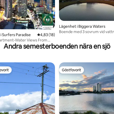
tligt betyg, 60 omdömen
Lägenhet i Biggera Waters
Boende med 3 sovrum vid vattn
i Surfers Paradise
4,83 av 5 i genomsnittligt betyg, 18 omdöm
4,83 (18)
Harbour Town
partment-Water Views From
Andra semesterboenden nära en sjö
ection
avorit
Gästfavorit
gästfavorit
Gästfavorit
ttligt betyg, 6 omdömen