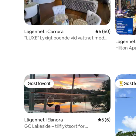
Lägenhet i Carrara
5 av 5 i genomsnit
5 (60)
"LUXE" Lyxigt boende vid vattnet med
Lägenhet 
utsikt över stadssiluetten
Hilton A
Every Dir
Gästfavorit
Gästf
Gästfavorit
Populär 
Lägenhet i Elanora
5 av 5 i genomsni
5 (6)
GC Lakeside – tillflyktsort för
solnedgångar | Semesterboende med 3+