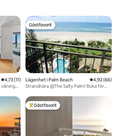
Gästfavorit
Gästfavorit
en
4,73 av 5 i genomsnittligt betyg, 11 omdömen
4,73 (11)
Lägenhet i Palm Beach
4,92 av 5 i genomsnit
4,92 (66)
n våning
Strandnära @The Salty Palm! Boka för
valar nu!
Gästfavorit
Populär gästfavorit