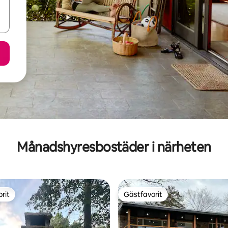
Månadshyresbostäder i närheten
rit
Gästfavorit
rit
Gästfavorit