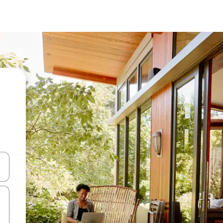
d upp- och nedåtpilarna eller utforska genom att trycka eller svepa.