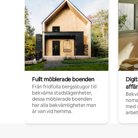
Fullt möblerade boenden
Digi
affä
Från fridfulla bergsstugor till
bekväma stadslägenheter,
Bekv
dessa möblerade boenden
noma
har alla bekvämligheter man
med w
är van vid hemma.
arbet