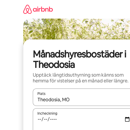
Hoppa
till
innehåll
Månadshyresbostäder i
Theodosia
Upptäck långtidsuthyrning som känns som
hemma för vistelser på en månad eller längre.
Plats
När resultaten är tillgängliga kan du navigera me
Incheckning