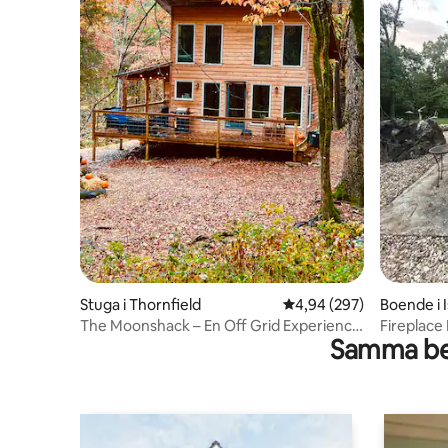
Stuga i Thornfield
4,94 av 5 i genomsnitt
4,94 (297)
Boende i I
The Moonshack – En Off Grid Experience
Fireplace 
Samma be
på 50 Acres
4 till sjön