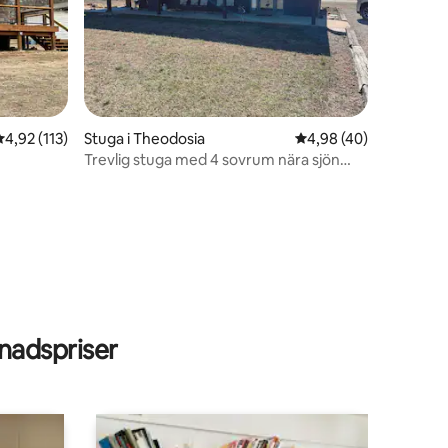
4,92 av 5 i genomsnittligt betyg, 113 omdömen
4,92 (113)
Stuga i Theodosia
4,98 av 5 i genomsnit
4,98 (40)
Trevlig stuga med 4 sovrum nära sjön
med pool.
en
adspriser