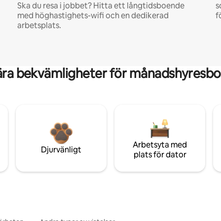
Ska du resa i jobbet? Hitta ett långtidsboende
s
med höghastighets-wifi och en dedikerad
f
arbetsplats.
ära bekvämligheter för månadshyresbo
Arbetsyta med
Djurvänligt
plats för dator