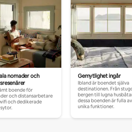
tala nomader och
Gemytlighet ingår
rsresenärer
Ibland är boendet själva
destinationen. Från stugo
ämt boende för
bergen till lugna husbåtar
der och distansarbetare
dessa boenden är fulla av
ifi och dedikerade
unika funktioner.
sytor.