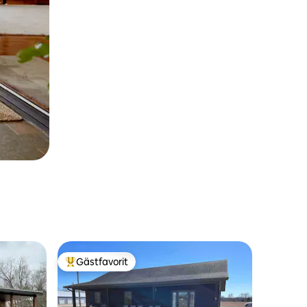
Gästfavorit
Populär gästfavorit