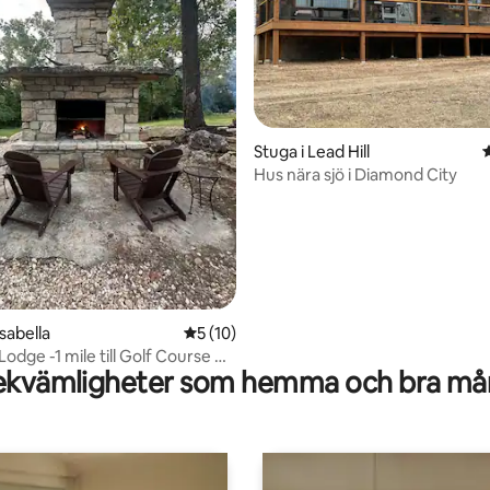
Stuga i Lead Hill
Hus nära sjö i Diamond City
ligt betyg, 297 omdömen
sabella
5 av 5 i genomsnittligt betyg, 10 omdöm
5 (10)
Lodge -1 mile till Golf Course &
kvämligheter som hemma och bra mån