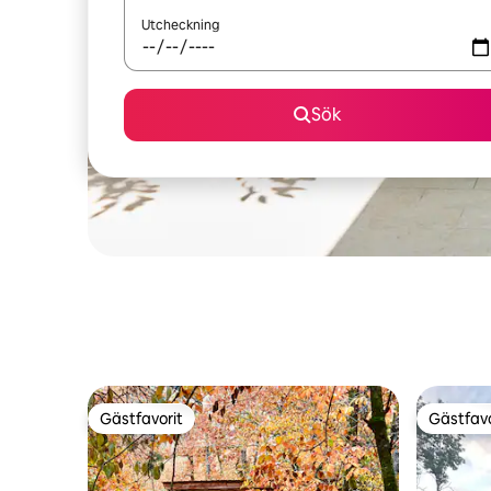
Utcheckning
Sök
Gästfavorit
Gästfavo
Gästfavorit
Gästfavo