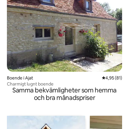
Boende i Ajat
4,95 av 5 i g
4,95 (81)
Charmigt lugnt boende
Samma bekvämligheter som hemma
och bra månadspriser