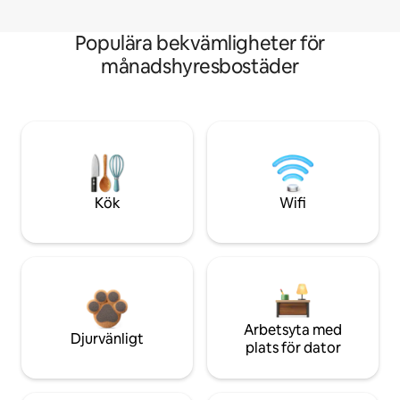
Populära bekvämligheter för
månadshyresbostäder
Kök
Wifi
Arbetsyta med
Djurvänligt
plats för dator