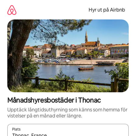
Hoppa
till
Hyr ut på Airbnb
innehåll
Månadshyresbostäder i Thonac
Upptäck långtidsuthyrning som känns som hemma för
vistelser på en månad eller längre.
Plats
När resultaten är tillgängliga kan du navigera med upp- och ned