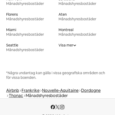
Månadshyresbostäder
Månadshyresbostäder
Florens
Aten
Månadshyresbostäder
Månadshyresbostäder
Miami
Montreal
Månadshyresbostäder
Månadshyresbostäder
Seattle
Visa mer
Månadshyresbostäder
*Några undantag kan gälla i vissa geografiska områden och
för vissa boenden.
Airbnb
Frankrike
Nouvelle-Aquitaine
Dordogne
Thonac
Månadshyresbostäder