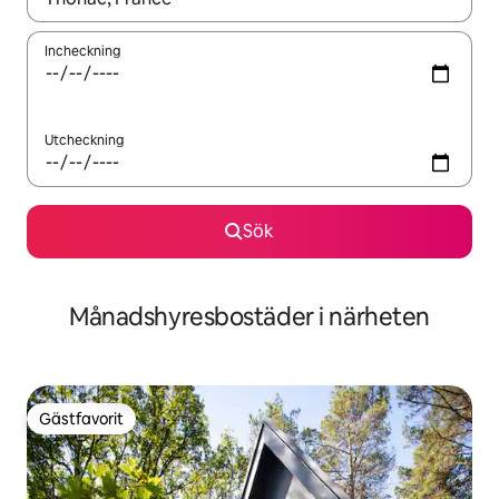
Incheckning
Utcheckning
Sök
Månadshyresbostäder i närheten
Gästfavorit
Gästfavorit