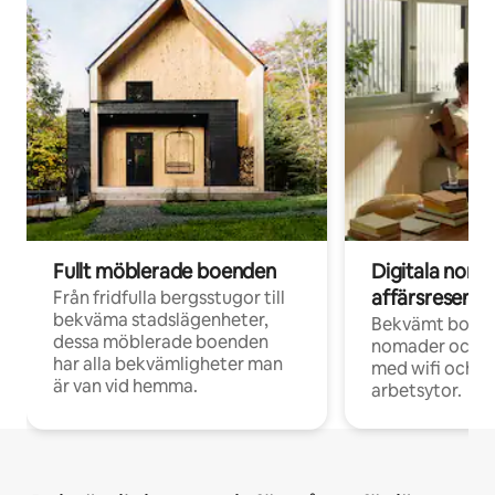
Fullt möblerade boenden
Digitala nom
affärsresenär
Från fridfulla bergsstugor till
bekväma stadslägenheter,
Bekvämt boend
dessa möblerade boenden
nomader och d
har alla bekvämligheter man
med wifi och d
är van vid hemma.
arbetsytor.