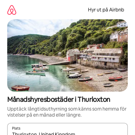
Hoppa
till
Hyr ut på Airbnb
innehåll
Månadshyresbostäder i Thurloxton
Upptäck långtidsuthyrning som känns som hemma för
vistelser på en månad eller längre.
Plats
När resultaten är tillgängliga kan du navigera med upp- och ned