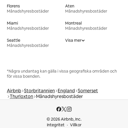
Florens
Aten
Månadshyresbostäder
Månadshyresbostäder
Miami
Montreal
Månadshyresbostäder
Månadshyresbostäder
Seattle
Visa mer
Månadshyresbostäder
*Några undantag kan gälla i vissa geografiska områden och
för vissa boenden.
Airbnb
Storbritannien
England
Somerset
Thurloxton
Månadshyresbostäder
© 2026 Airbnb, Inc.
Integritet
Villkor