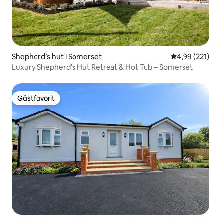
Shepherd’s hut i Somerset
4,99 av 5 i ge
4,99 (221)
Luxury Shepherd's Hut Retreat & Hot Tub – Somerset
Gästfavorit
Gästfavorit