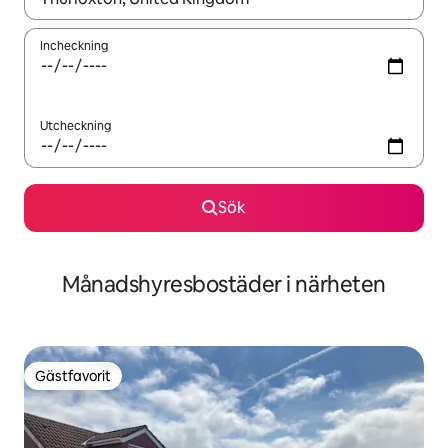
Incheckning
Utcheckning
Sök
Månadshyresbostäder i närheten
Gästfavorit
Gästfavorit