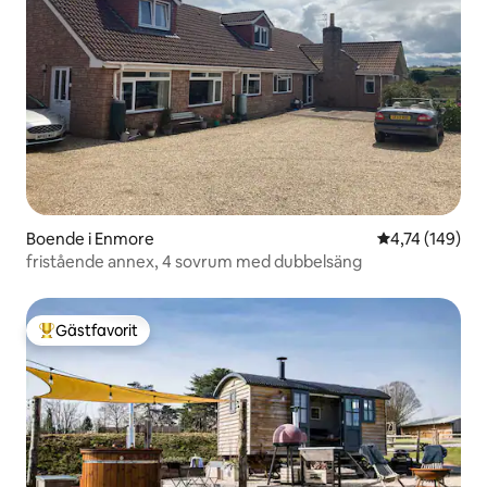
Boende i Enmore
4,74 av 5 i ge
4,74 (149)
fristående annex, 4 sovrum med dubbelsäng
Gästfavorit
Populär gästfavorit