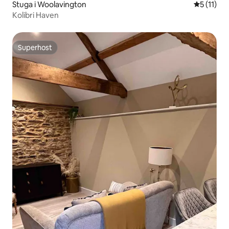
Stuga i Woolavington
5 av 5 i 
5 (11)
Kolibri Haven
Superhost
Superhost