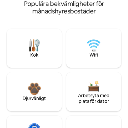
Populära bekvämligheter för
månadshyresbostäder
Kök
Wifi
Arbetsyta med
Djurvänligt
plats för dator