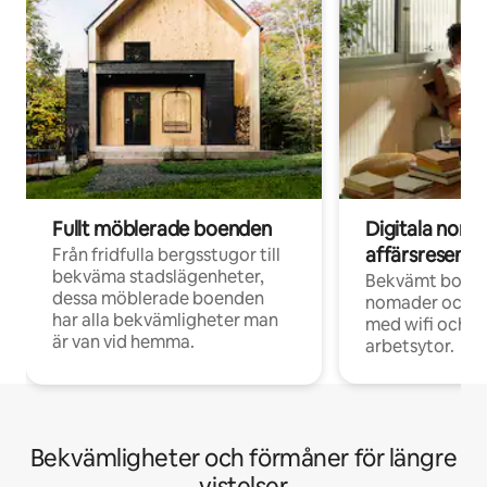
Fullt möblerade boenden
Digitala nom
affärsresenär
Från fridfulla bergsstugor till
bekväma stadslägenheter,
Bekvämt boend
dessa möblerade boenden
nomader och d
har alla bekvämligheter man
med wifi och d
är van vid hemma.
arbetsytor.
Bekvämligheter och förmåner för längre
vistelser