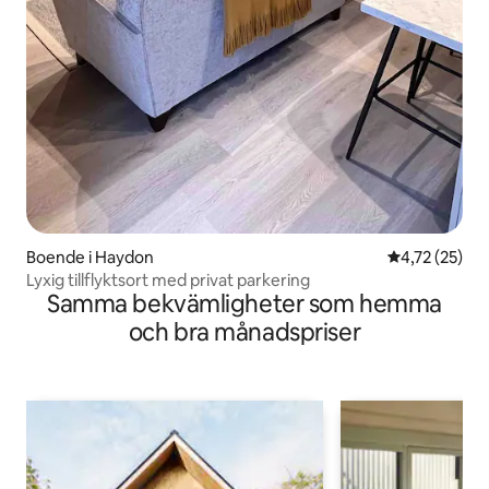
Boende i Haydon
4,72 av 5 i g
4,72 (25)
Lyxig tillflyktsort med privat parkering
Samma bekvämligheter som hemma
och bra månadspriser