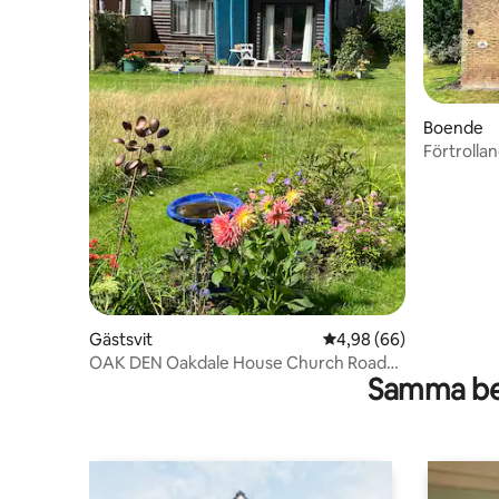
Boende
Förtrollan
Norfolk Br
Gästsvit
4,98 av 5 i genomsnit
4,98 (66)
OAK DEN Oakdale House Church Road
Samma be
Bergh Apton