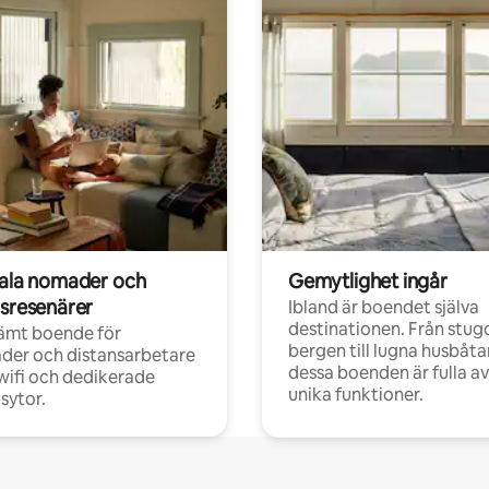
tala nomader och
Gemytlighet ingår
rsresenärer
Ibland är boendet själva
destinationen. Från stugo
ämt boende för
bergen till lugna husbåtar
der och distansarbetare
dessa boenden är fulla av
ifi och dedikerade
unika funktioner.
sytor.