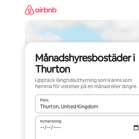
Hoppa
till
innehåll
Månadshyresbostäder i
Thurton
Upptäck långtidsuthyrning som känns som
hemma för vistelser på en månad eller längre.
Plats
När resultaten är tillgängliga kan du navigera me
Incheckning