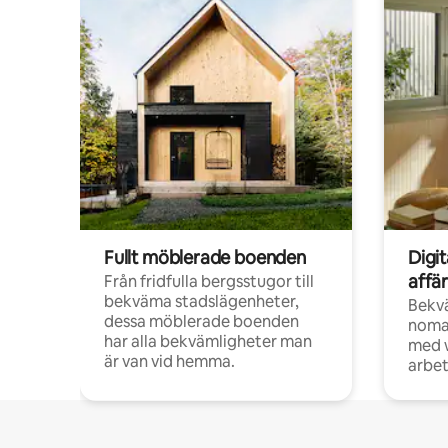
Fullt möblerade boenden
Digi
affä
Från fridfulla bergsstugor till
bekväma stadslägenheter,
Bekv
dessa möblerade boenden
noma
har alla bekvämligheter man
med w
är van vid hemma.
arbet