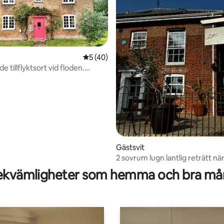
5 av 5 i genomsnittligt betyg, 40 omdöm
5 (40)
de tillflyktsort vid floden.
oads tillflyktsort
Gästsvit
tligt betyg, 66 omdömen
2 sovrum lugn lantlig reträtt nä
Norwich
kvämligheter som hemma och bra mån