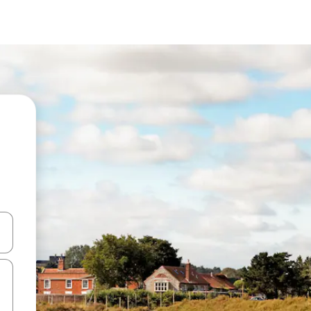
d upp- och nedåtpilarna eller utforska genom att trycka eller svepa.