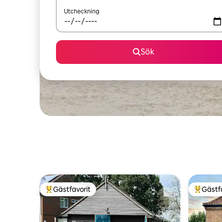
Utcheckning
Sök
Gästfavorit
Gästf
Populär gästfavorit
Populär 