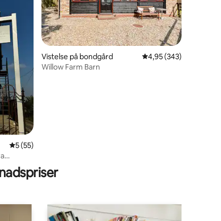
en
Vistelse på bondgård
4,95 av 5 i genomsnitt
4,95 (343)
Willow Farm Barn
5 av 5 i genomsnittligt betyg, 55 omdömen
5 (55)
ra
adspriser