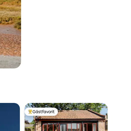
Gästfavorit
Populär gästfavorit