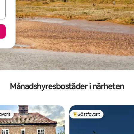
Månadshyresbostäder i närheten
avorit
Gästfavorit
gästfavorit
Populär gästfavorit