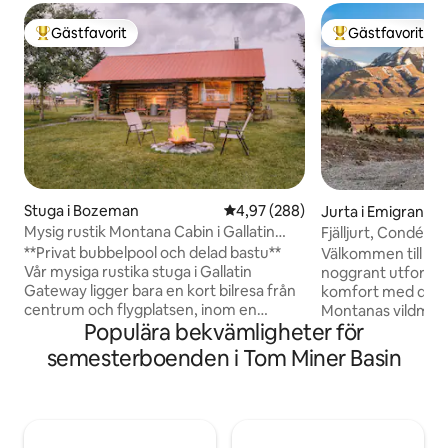
Gästfavorit
Gästfavorit
Populär gästfavorit
Populär gästfavor
Stuga i Bozeman
4,97 av 5 i genomsnittligt bety
4,97 (288)
Jurta i Emigrant
Mysig rustik Montana Cabin i Gallatin
Fjälljurt, Condé N
Gateway
**Privat bubbelpool och delad bastu**
Välkommen till Mo
Vår mysiga rustika stuga i Gallatin
noggrant utformad
Gateway ligger bara en kort bilresa från
komfort med den r
centrum och flygplatsen, inom en
Montanas vildmark
Populära bekvämligheter för
timmes bilresa till Big Sky och Bridger
hisnande bakgrund
Bowl, och drygt en timme till
på 35 tunnland, ry
semesterboenden i Tom Miner Basin
Yellowstone National Park. Perfekt för
stor punch! Du ko
ett snabbt stopp eller en veckolång
avskildhet för avko
smekmånad i bergen. Beläget bland asp,
oavsett om du är 
tallar och med fantastisk utsikt över
eller badar i bubb
bergen är det en fristad året runt. Det
stjärnorna! Minute