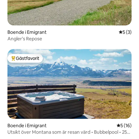
Boende i Emigrant
5 av 5 i 
5 (3)
Angler's Repose
Gästfavorit
Populär gästfavorit
Boende i Emigrant
5 av 5 i g
5 (16)
Utsikt över Montana som är resan värd • Bubbelpool • 25
tunnland