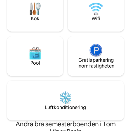
finns en andra hyresstuga, men privat
dining & Chico Hot 
parkering och genomtänkt
Yellowstone Nation
arrangemang av fastigheten garanterar
Bozeman flygplats,
Kök
Wifi
din integritet.
skidåkning!
Gratis parkering
Pool
inom fastigheten
Luftkonditionering
Andra bra semesterboenden i Tom