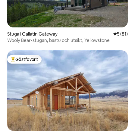
Stuga i Gallatin Gateway
5 av 5 i g
5 (81)
Wooly Bear-stugan, bastu och utsikt, Yellowstone
Gästfavorit
Populär gästfavorit