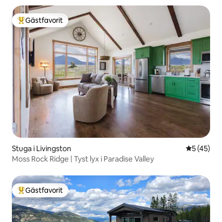
Gästfavorit
Populär gästfavorit
Stuga i Livingston
5 av 5 i g
5 (45)
Moss Rock Ridge | Tyst lyx i Paradise Valley
Gästfavorit
Populär gästfavorit