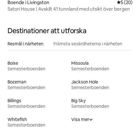
Boende i Livingston
5 av 5 i g
5 (20)
Satori House | Avskilt 41 tunnland med utsikt över bergen
Destinationer att utforska
Resmål i närheten
Främsta sevärdheterna i närheten
Boise
Missoula
Semesterboenden
Semesterboenden
Bozeman
Jackson Hole
Semesterboenden
Semesterboenden
Billings
Big Sky
Semesterboenden
Semesterboenden
Whitefish
Visa mer
Semesterboenden