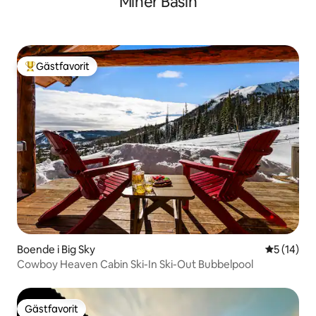
Miner Basin
Gästfavorit
Populär gästfavorit
Boende i Big Sky
5 av 5 i g
5 (14)
Cowboy Heaven Cabin Ski-In Ski-Out Bubbelpool
Gästfavorit
Gästfavorit