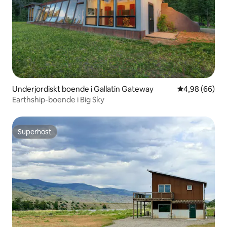
Underjordiskt boende i Gallatin Gateway
4,98 av 5 i g
4,98 (66)
Earthship-boende i Big Sky
Superhost
Superhost