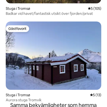
Stuga i Tromsø
5 av 5 i ge
5 (105)
Badkar vid havet/fantastisk utsikt över fjorden/privat
Gästfavorit
Gästfavorit
Stuga i Tromsø
5 av 5 i g
5 (13)
Aurora stuga Tromvik
Samma bekvämligheter som hemma