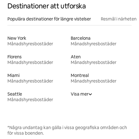
Destinationer att utforska
Populära destinationer för längre vistelser
Resmål i närheten
New York
Barcelona
Månadshyresbostäder
Månadshyresbostäder
Florens
Aten
Månadshyresbostäder
Månadshyresbostäder
Miami
Montreal
Månadshyresbostäder
Månadshyresbostäder
Seattle
Visa mer
Månadshyresbostäder
*Några undantag kan gälla i vissa geografiska områden och
för vissa boenden.