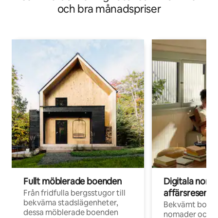
och bra månadspriser
Fullt möblerade boenden
Digitala nom
affärsresenär
Från fridfulla bergsstugor till
bekväma stadslägenheter,
Bekvämt boend
dessa möblerade boenden
nomader och d