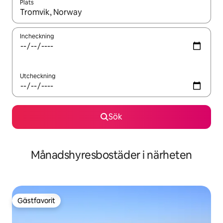
Plats
När resultaten är tillgängliga kan du navigera med upp- och ned
Incheckning
Utcheckning
Sök
Månadshyresbostäder i närheten
Gästfavorit
Gästfavorit