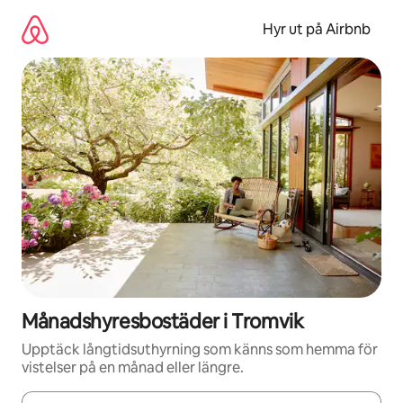
Hoppa
till
Hyr ut på Airbnb
innehåll
Månadshyresbostäder i Tromvik
Upptäck långtidsuthyrning som känns som hemma för
vistelser på en månad eller längre.