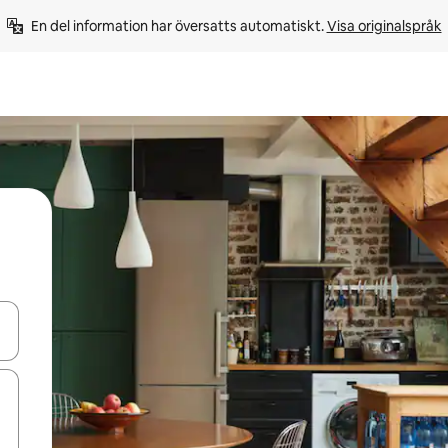
En del information har översatts automatiskt. 
Visa originalspråk
d upp- och nedåtpilarna eller utforska genom att trycka eller svepa.