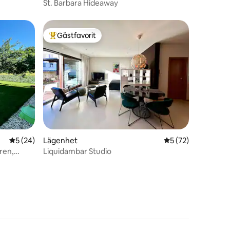
St. Barbara Hideaway
Gästfavorit
Populär gästfavorit
en
5 av 5 i genomsnittligt betyg, 24 omdömen
5 (24)
Lägenhet
5 av 5 i genomsnit
5 (72)
ren,
Liquidambar Studio