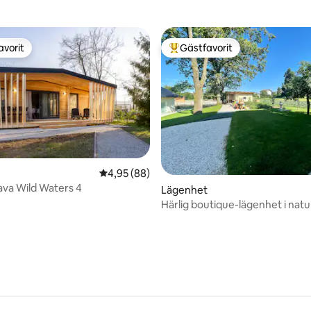
avorit
Gästfavorit
gästfavorit
Populär gästfavorit
tligt betyg, 24 omdömen
4,95 av 5 i genomsnittligt betyg, 88 omdöm
4,95 (88)
Sava Wild Waters 4
Lägenhet
Härlig boutique-lägenhet i natu
Ljubljana