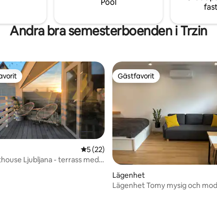
Pool
fas
Andra bra semesterboenden i Trzin
avorit
Gästfavorit
gästfavorit
Gästfavorit
5 av 5 i genomsnittligt betyg, 22 omdöm
5 (22)
thouse Ljubljana - terrass med
ttligt betyg, 7 omdömen
er gamla stan
Lägenhet
Lägenhet Tomy mysig och mo