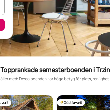
Topprankade semesterboenden i Trzin
åller med: Dessa boenden har höga betyg för plats, renlighet
avorit
Gästfavorit
gästfavorit
Populär gästfavorit