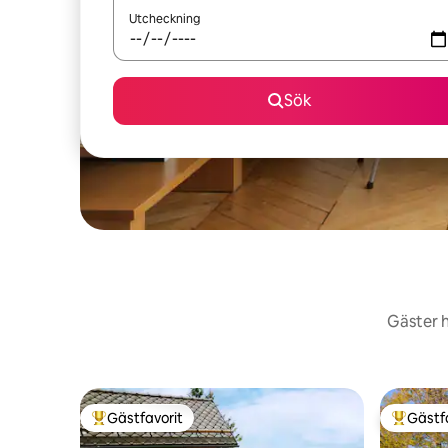
Utcheckning
Sök
Gäster h
Gästfavorit
Gästf
Populär gästfavorit
Populär 