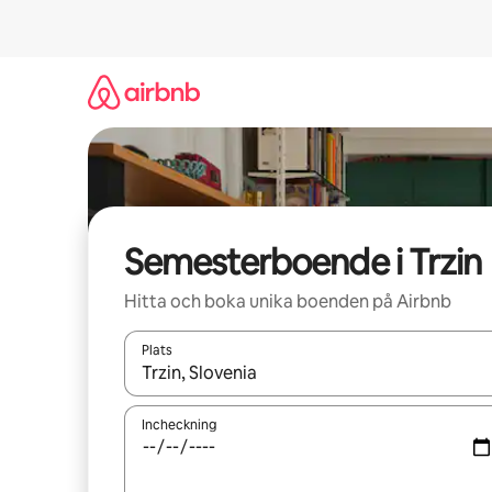
Hoppa
till
innehåll
Semesterboende i Trzin
Hitta och boka unika boenden på Airbnb
Plats
När resultaten är tillgängliga kan du navigera me
Incheckning