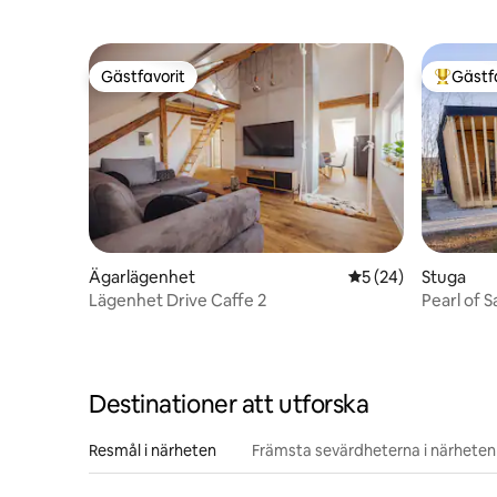
Gästfavorit
Gästf
Gästfavorit
Populär 
Ägarlägenhet
5 av 5 i genomsnit
5 (24)
Stuga
Lägenhet Drive Caffe 2
Pearl of 
Destinationer att utforska
Resmål i närheten
Främsta sevärdheterna i närheten