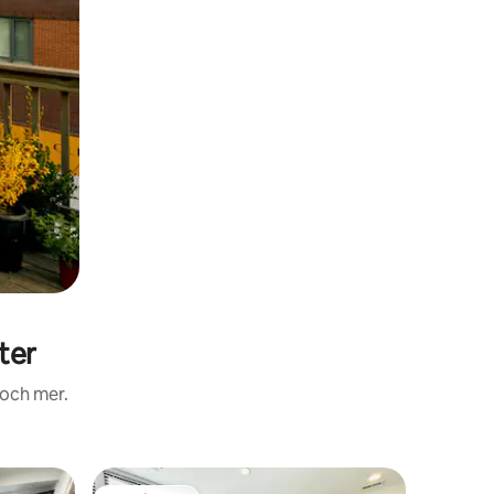
ter
 och mer.
Ägarläge