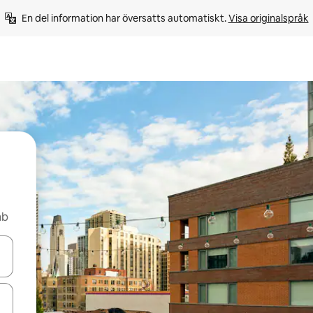
En del information har översatts automatiskt. 
Visa originalspråk
nb
d upp- och nedåtpilarna eller utforska genom att trycka eller svepa.