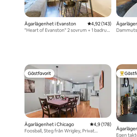
Ägarlägenhet i Evanston
4,92 av 5 i genomsnitt
4,92 (143)
Ägarläge
"Heart of Evanston" 2 sovrum + 1 badrum
Dammutsi
– 0,6 miles till NU
torktumla
Gästfavorit
Gästf
Gästfavorit
Populär 
Ägarlägenhet i Chicago
4,9 av 5 i genomsnitt
4,9 (178)
Ägarlägen
Foosball, Steg från Wrigley, Privat
Egen takte
parkering