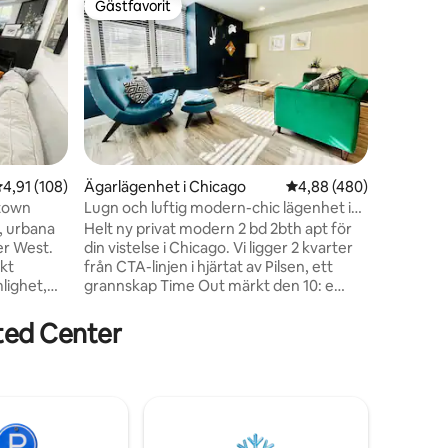
Gästfavorit
Gästfav
Gästfavorit
Gästfav
Privat b
– gratis 
Välkommen
mitt i Ch
Bekvämt 
Loop och
oändliga 
bästa av 
du njuta 
privata 
en
,91 av 5 i genomsnittligt betyg, 108 omdömen
4,91 (108)
Ägarlägenhet i Chicago
4,88 av 5 i genomsnitt
4,88 (480)
runt) inn
ntown
Lugn och luftig modern-chic lägenhet i
Pedic kin
trendiga Pilsen
, urbana
Helt ny privat modern 2 bd 2bth apt för
Gratis pa
ver West.
din vistelse i Chicago. Vi ligger 2 kvarter
sällsynt 
kt
från CTA-linjen i hjärtat av Pilsen, ett
centrum
ighet,
grannskap Time Out märkt den 10: e
gant och
coolaste i världen. Nyrenoverade,
träkaklade golv överallt, kockkök,
ited Center
n kort
toalettartiklar, helt nya möbler inklusive 2
a några
dubbelsängar, 1 enkelsäng, fräscha
d
sängkläder, smart-TV (HBO, Netflix,
ader,
Hulu) wifi, massor av
vstånd
böcker,målarböcker,brädspel och pussel!
anför
Vi vill verkligen att du ska känna att detta