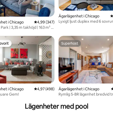
ligt betyg, 414 omdömen
Ägarlägenhet i Chicago
4
Lyxigt ljust duplex med 6 sovr
het i Chicago
4,99 av 5 i genomsnittligt betyg, 347 omdöm
4,99 (347)
Treehouse
 Park | 3,35 m takhöjd | 163 m² |
kin/torktumlare
avorit
Superhost
gästfavorit
Superhost
het i Chicago
4,97 av 5 i genomsnittligt betyg, 498 omdöm
4,97 (498)
Ägarlägenhet i Chicago
4
quare Gem!
Rymlig 5-BR lägenhet bredvid tr
ligt betyg, 143 omdömen
Gratis parkering
Lägenheter med pool