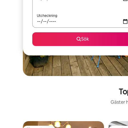
Utcheckning
Sök
To
Gäster h