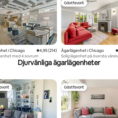
st
Gästfavorit
st
Gästfavorit
het i Chicago
4,95 av 5 i genomsnittligt betyg, 214 omdöm
4,95 (214)
Ägarlägenhet i Chicago
4
ligt betyg, 100 omdömen
ägenhet med 4 sovrum
Solig lägenhet på översta vånin
Djurvänliga ägarlägenheter
Uptown nära sjön och Red Line
avorit
Gästfavorit
gästfavorit
Gästfavorit