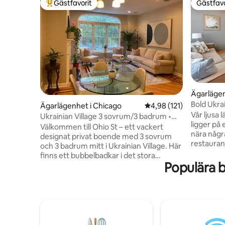
Gästfavorit
Gästfavo
Populär gästfavorit
Gästfavo
Ägarlägen
Bold Ukra
Ägarlägenhet i Chicago
4,98 av 5 i genomsnitt
4,98 (121)
garagepa
Vår ljusa 
Ukrainian Village 3 sovrum/3 badrum •
ligger på
Privat uteplats, parkering
Välkommen till Ohio St – ett vackert
nära någr
designat privat boende med 3 sovrum
restauran
och 3 badrum mitt i Ukrainian Village. Här
vintagebu
finns ett bubbelbadkar i det stora
mil norr 
Populära b
badrummet, en uteplats på framsidan
bästa av a
med hängmatta, en veranda på baksidan
idealisk 
med gasolgrill och en sällsynt privat
som det är
parkeringsplats med grind för 2 bilar. 7
hemifrån.
personer kan sova bekvämt. Några steg
som du ka
från Wicker Park, Bucktown, West Town
till Wick
och centrala Chicago. Hela boendet är