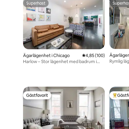
Superhost
Superho
Superhost
Superho
Ägarlägen
Ägarlägenhet i Chicago
4,85 av 5 i genomsnitt
4,85 (100)
Rymlig l
Harlow – Stor lägenhet med badrum i
hotellstil/parkering
Gästfavorit
Gästf
Gästfavorit
Populär 