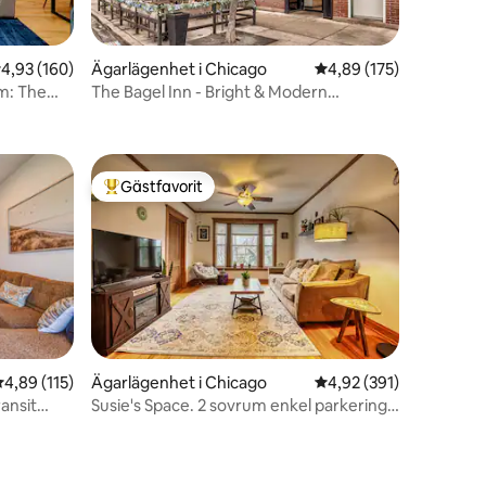
,93 av 5 i genomsnittligt betyg, 160 omdömen
4,93 (160)
Ägarlägenhet i Chicago
4,89 av 5 i genomsnitt
4,89 (175)
um: The
The Bagel Inn - Bright & Modern
en
Wrigleyville 2 Bed
Gästfavorit
Populär gästfavorit
en
,89 av 5 i genomsnittligt betyg, 115 omdömen
4,89 (115)
Ägarlägenhet i Chicago
4,92 av 5 i genomsnitt
4,92 (391)
ansit
Susie's Space. 2 sovrum enkel parkering
och husdjursvänlig