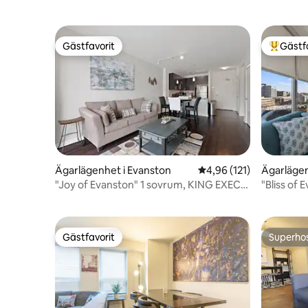
Gästfavorit
Gästf
Gästfavorit
Populär 
Ägarlägenhet i Evanston
4,96 av 5 i genomsnitt
4,96 (121)
Ägarlägen
"Joy of Evanston" 1 sovrum, KING EXEC
"Bliss of 
svit, pool + gym
+2Bath U
Gästfavorit
Superho
Gästfavorit
Superho