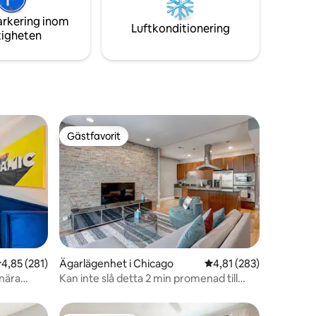
nited
är ditt andra boende.
arkering inom
Luftkonditionering
tigheten
Gästfavorit
Gästfavorit
,85 av 5 i genomsnittligt betyg, 281 omdömen
4,85 (281)
Ägarlägenhet i Chicago
4,81 av 5 i genomsnitt
4,81 (283)
en
nära
Kan inte slå detta 2 min promenad till
Wrigley!