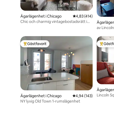
Ägarlägenhet i Chicago
4,83 av 5 i genomsnitt
4,83 (414)
Chic och charmig vintagebostadsrätt i
Ägarlägen
Lincoln Park
av Lincoln
Tvättmas
Gästfavorit
Gästf
Populär gästfavorit
Populär 
Ägarlägen
Lincoln S
Ägarlägenhet i Chicago
4,94 av 5 i genomsnitt
4,94 (143)
NY lyxig Old Town 1-rumslägenhet