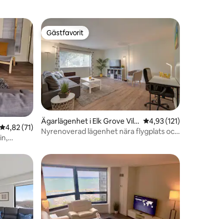
Gästfavorit
Gästfavorit
en
Ägarlägenhet i Elk Grove Villa
4,93 av 5 i genomsnit
4,93 (121)
4,82 av 5 i genomsnittligt betyg, 71 omdömen
4,82 (71)
ge
Nyrenoverad lägenhet nära flygplats och
in,
köpcentrum
ng