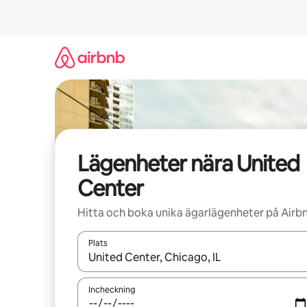
Hoppa
till
innehåll
Lägenheter nära United
Center
Hitta och boka unika ägarlägenheter på Airb
Plats
När resultaten är tillgängliga kan du navigera me
Incheckning