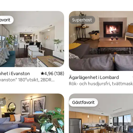
avorit
Superhost
gästfavorit
Superhost
ligt betyg, 121 omdömen
het i Evanston
4,96 av 5 i genomsnittligt betyg, 138 omdöm
4,96 (138)
Ägarlägenhet i Lombard
Evanston" 180°utsikt, 2BDR
Rök- och husdjursfri, tvättmask
rbanlux
torktumlare, öppen spis, balko
st
Gästfavorit
st
Gästfavorit