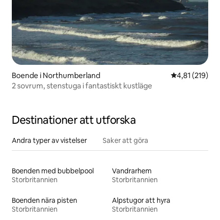
Boende i Northumberland
4,81 av 5 i ge
4,81 (219)
2 sovrum, stenstuga i fantastiskt kustläge
Destinationer att utforska
Andra typer av vistelser
Saker att göra
Boenden med bubbelpool
Vandrarhem
Storbritannien
Storbritannien
Boenden nära pisten
Alpstugor att hyra
Storbritannien
Storbritannien