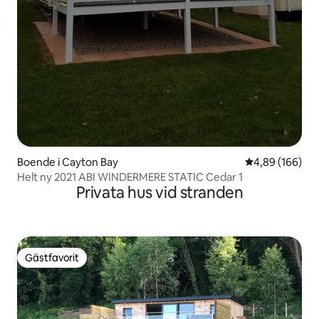
Boende i Cayton Bay
4,89 av 5 i ge
4,89 (166)
Helt ny 2021 ABI WINDERMERE STATIC Cedar 1
Privata hus vid stranden
Gästfavorit
Gästfavorit