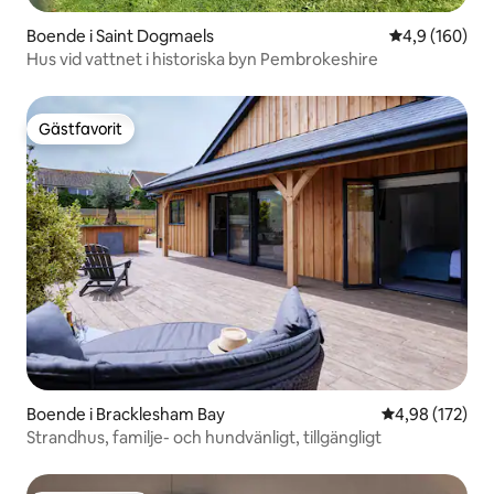
Boende i Saint Dogmaels
4,9 av 5 i ge
4,9 (160)
Hus vid vattnet i historiska byn Pembrokeshire
Gästfavorit
Gästfavorit
Boende i Bracklesham Bay
4,98 av 5 i ge
4,98 (172)
Strandhus, familje- och hundvänligt, tillgängligt