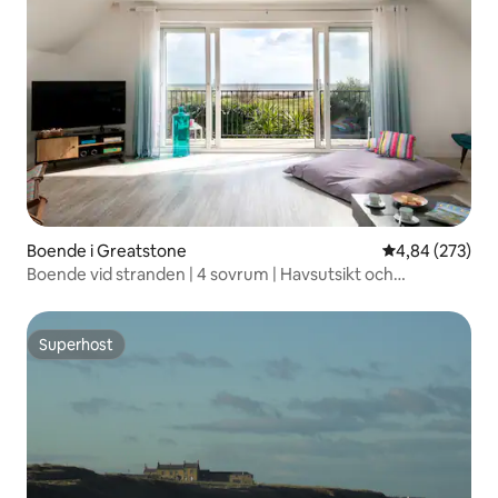
Boende i Greatstone
4,84 av 5 i ge
4,84 (273)
Boende vid stranden | 4 sovrum | Havsutsikt och
bubbelpool
Superhost
Superhost