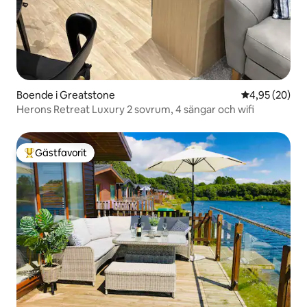
Boende i Greatstone
4,95 av 5 i g
4,95 (20)
Herons Retreat Luxury 2 sovrum, 4 sängar och wifi
Gästfavorit
Populär gästfavorit