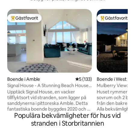
Gästfavorit
Gästfavorit
Populär gästfavorit
Populär gästfavor
Boende i Amble
5 av 5 i genomsnittligt bet
5 (133)
Boende i West Su
Signal House - A Stunning Beach House -
Mulberry View: Fa
2020 Build
stranden för 8 pe
Upptäck Signal House, en vacker
Huset rymmer 8 p
tillflyktsort vid stranden, som ligger på
sovrum och 2 badrum. Direkt 
sanddynerna i pittoreska Amble. Detta
från den bakre ter
fantastiska boende byggdes 2020 och är
Alla bekvämligheter
Populära bekvämligheter för hus vid
den perfekta blandningen av modern
med ett extremt v
design och kustcharm. Med hisnande
Boendet är utrust
stranden i Storbritannien
utsikt över Coquet Island och den
vardagsrummet o
svepande kusten erbjuder Signal House
Netflix/Prime till