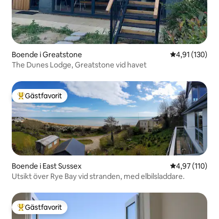
Boende i Greatstone
4,91 av 5 i ge
4,91 (130)
The Dunes Lodge, Greatstone vid havet
Gästfavorit
Populär gästfavorit
Boende i East Sussex
4,97 av 5 i ge
4,97 (110)
Utsikt över Rye Bay vid stranden, med elbilsladdare.
Gästfavorit
Populär gästfavorit