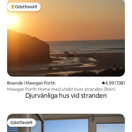
Gästfavorit
Populär gästfavorit
Boende i Mawgan Porth
4,99 av 5 i ge
4,99 (138)
Mawgan Porth Home med utsikt över stranden (liten)
Djurvänliga hus vid stranden
Gästfavorit
Gästfavorit