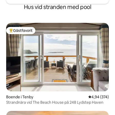
Hus vid stranden med pool
Gästfavorit
Populär gästfavorit
Boende i Tenby
4,94 av 5 i ge
4,94 (374)
Strandnära vid The Beach House på 248 Lydstep Haven