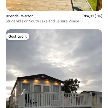
Boende i Warton
4,93 av 5 i ge
4,93 (116)
Stuga vid sjön South Lakeland Leisure Village
Gästfavorit
Gästfavorit