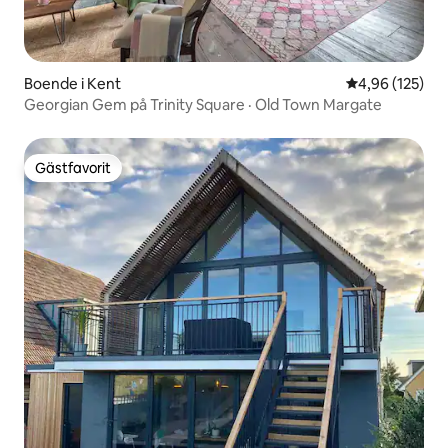
Boende i Kent
4,96 av 5 i ge
4,96 (125)
Georgian Gem på Trinity Square · Old Town Margate
Gästfavorit
Gästfavorit