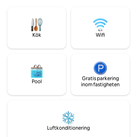
en lugn semester bara en kort
dina inloggningsupp
promenad från lokala pubar och
konton. Härligt eget badrum till det stora
restauranger. Vardagsrummet på första
sovrummet och ytt
våningen är genomtänkt utformat över
familjebadrum och 
två plan och är perfekt placerat för att
sovrum på övervåningen. K
fånga den fascinerande havsutsikten för
guidebok för saker
Kök
Wifi
den perfekta tillflyktsorten.
Gratis parkering
Pool
inom fastigheten
Luftkonditionering