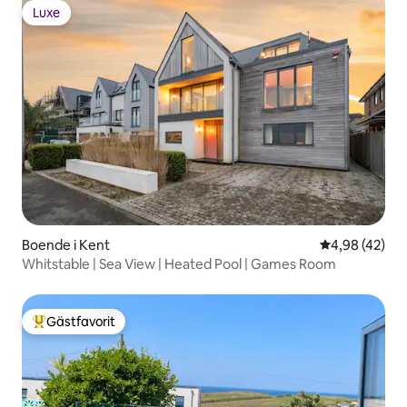
Luxe
Luxe
Boende i Kent
4,98 av 5 i g
4,98 (42)
Whitstable | Sea View | Heated Pool | Games Room
Gästfavorit
Populär gästfavorit