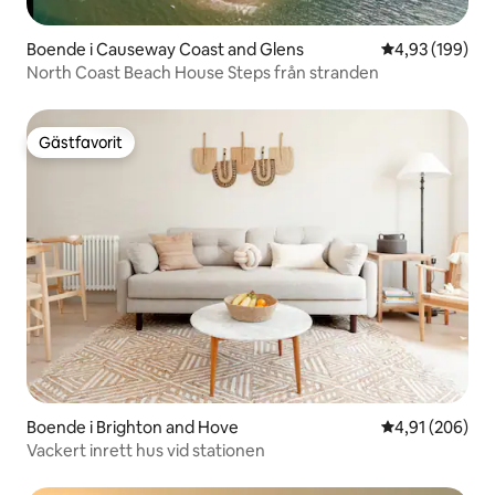
Boende i Causeway Coast and Glens
4,93 av 5 i ge
4,93 (199)
North Coast Beach House Steps från stranden
Gästfavorit
Gästfavorit
Boende i Brighton and Hove
4,91 av 5 i ge
4,91 (206)
Vackert inrett hus vid stationen