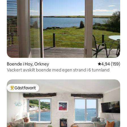
Boende i Hoy, Orkney
4,94 av 5 i ge
4,94 (159)
Vackert avskilt boende med egen strand i 6 tunnland
Gästfavorit
Populär gästfavorit