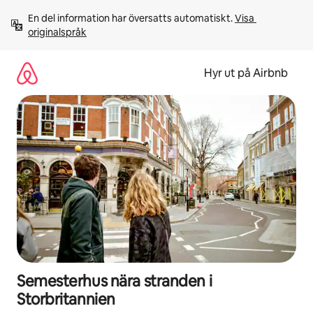
Hoppa
En del information har översatts automatiskt. 
Visa 
till
originalspråk
innehåll
Hyr ut på Airbnb
Semesterhus nära stranden i
Storbritannien