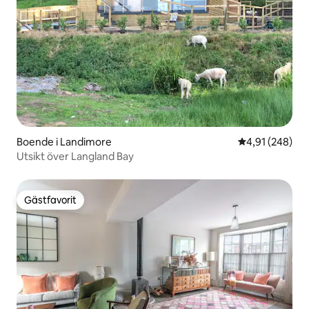
Boende i Landimore
4,91 av 5 i ge
4,91 (248)
Utsikt över Langland Bay
Gästfavorit
Gästfavorit