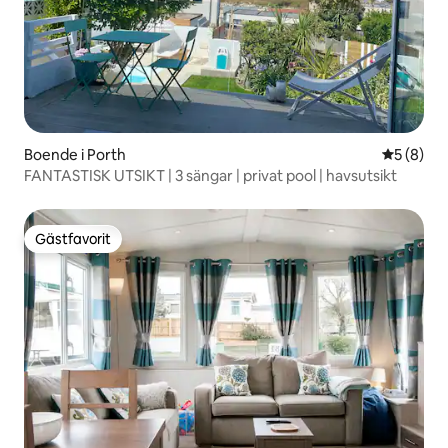
Boende i Porth
5 av 5 i 
5 (8)
FANTASTISK UTSIKT | 3 sängar | privat pool | havsutsikt
Gästfavorit
Gästfavorit