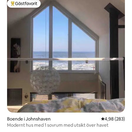
Gästfavorit
Populär gästfavorit
Boende i Johnshaven
4,98 av 5 i ge
4,98 (283)
Modernt hus med 1 sovrum med utsikt över havet