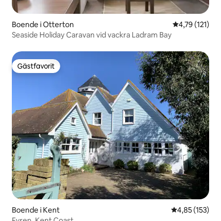
Boende i Otterton
4,79 av 5 i g
4,79 (121)
Seaside Holiday Caravan vid vackra Ladram Bay
Gästfavorit
Gästfavorit
Boende i Kent
4,85 av 5 i ge
4,85 (153)
Fyren, Kent Coast.