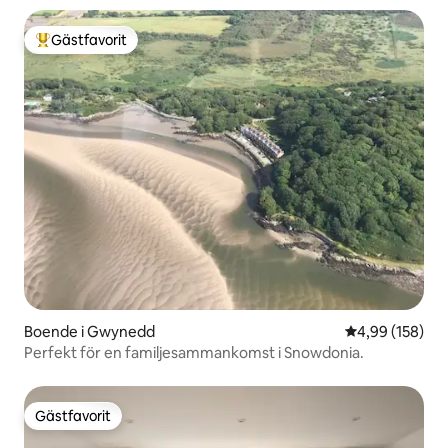
Gästfavorit
Populär gästfavorit
Boende i Gwynedd
4,99 av 5 i ge
4,99 (158)
Perfekt för en familjesammankomst i Snowdonia.
Gästfavorit
Gästfavorit