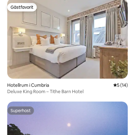
Gästfavorit
Gästfavorit
Hotellrum i Cumbria
5 av 5 i g
5 (14)
Deluxe King Room – Tithe Barn Hotel
Superhost
Superhost