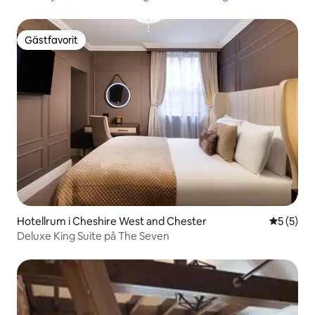
Gästfavorit
Gästfavorit
Hotellrum i Cheshire West and Chester
5 av 5 i 
5 (5)
Deluxe King Suite på The Seven