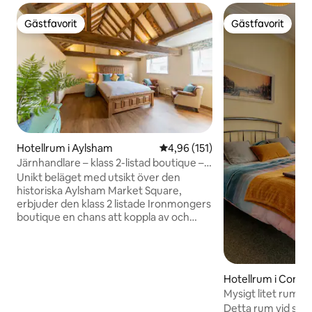
Gästfavorit
Gästfavorit
Gästfavorit
Gästfavorit
Hotellrum i Aylsham
4,96 av 5 i genomsnittligt bet
4,96 (151)
Järnhandlare – klass 2-listad boutique –
konditorer
Unikt beläget med utsikt över den
historiska Aylsham Market Square,
erbjuder den klass 2 listade Ironmongers
boutique en chans att koppla av och
varva ner i hjärtat av en livlig stad. Du
kommer att älska den eleganta
inredningen på detta charmiga ställe, 5
steg från bageriet, 5 minuter från
Hotellrum i Conw
Blickling Hall, 15 miles från kusten, vi är
Mysigt litet rum vi
väl värda ett besök. Vi är egentligen bara
Detta rum vid slot
en air “b”, så servera inte frukost, men