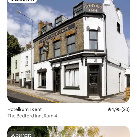
Gästfavorit
Hotellrum i Kent
4,95 av 5 i g
4,95 (20)
The Bedford Inn, Rum 4
Superhost