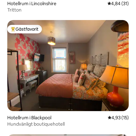
Hotellrum i Lincolnshire
4,84 av 5 i g
4,84 (31)
Tritton
Gästfavorit
Populär gästfavorit
Hotellrum i Blackpool
4,93 av 5 i g
4,93 (15)
Hundvänligt boutiquehotell