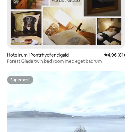
Hotellrum i Pontrhydfendigaid
4,96 av 5 i g
4,96 (81)
Forest Glade twin bed room med eget badrum
Superhost
Superhost