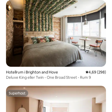
Hotellrum i Brighton and Hove
4,69 av 5 i ge
4,69 (298)
Deluxe King eller Twin - One Broad Street - Rum 9
Superhost
Superhost