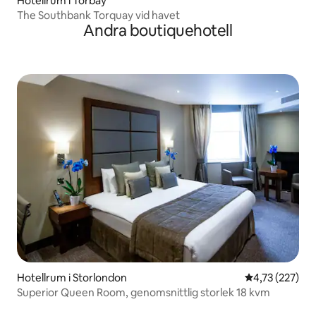
Hotellrum i Torbay
The Southbank Torquay vid havet
Andra boutiquehotell
Hotellrum i Storlondon
4,73 av 5 i ge
4,73 (227)
Superior Queen Room, genomsnittlig storlek 18 kvm