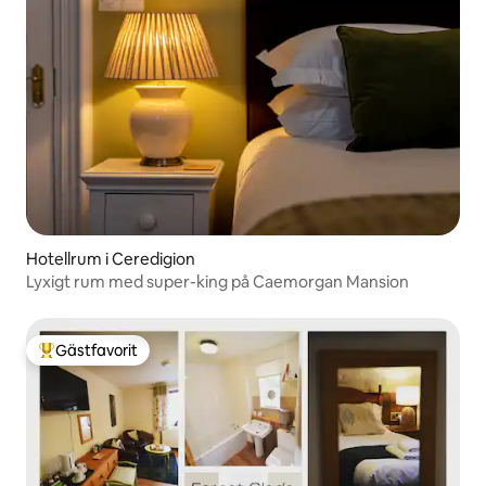
Hotellrum i Ceredigion
Lyxigt rum med super-king på Caemorgan Mansion
Gästfavorit
Populär gästfavorit