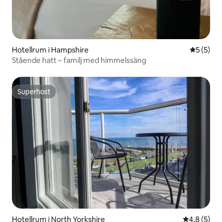
Hotellrum i Hampshire
5 av 5 i 
5 (5)
Stående hatt – familj med himmelssäng
Superhost
Superhost
Hotellrum i North Yorkshire
4,8 av 5 i 
4,8 (5)