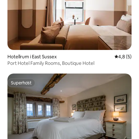
Hotellrum i East Sussex
4,8 av 5 i 
4,8 (5)
Port Hotel Family Rooms, Boutique Hotel
Superhost
Superhost