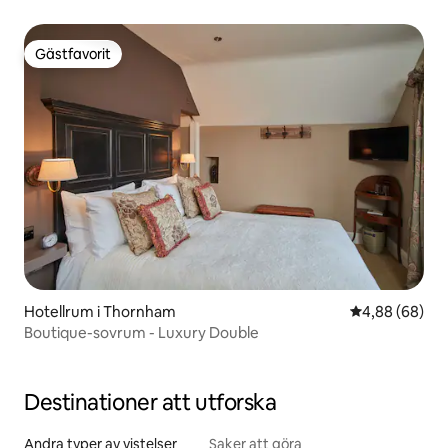
Gästfavorit
Gästfavorit
Hotellrum i Thornham
4,88 av 5 i g
4,88 (68)
Boutique-sovrum - Luxury Double
Destinationer att utforska
Andra typer av vistelser
Saker att göra