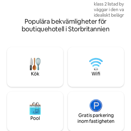
klass 2 listad bygg
med smart incheckning, individuellt
väggar i den vackra 
designad inredning, ett te- och
idealiskt belägna fö
kaffehörn, kom in, varva ner och koppla
Populära bekvämligheter för
Snowdonia Nationa
av.
klättrare, vandrar
boutiquehotell i Storbritannien
promenadentusias
naturen, och olika
ligger alla inom en en
privat parkering o
till kollektivtrafik
kajen, traditionell
restauranger är d
destination för di
Kök
Wifi
Gratis parkering
Pool
inom fastigheten