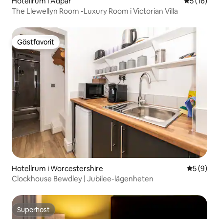
Hotellrum i Adpar
5 av 5 i g
5 (16)
The Llewellyn Room -Luxury Room i Victorian Villa
Gästfavorit
Gästfavorit
Hotellrum i Worcestershire
5 av 5 i 
5 (9)
Clockhouse Bewdley | Jubilee-lägenheten
Superhost
Superhost