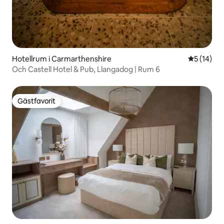
Hotellrum i Carmarthenshire
5 av 5 i g
5 (14)
Och Castell Hotel & Pub, Llangadog | Rum 6
Gästfavorit
Gästfavorit