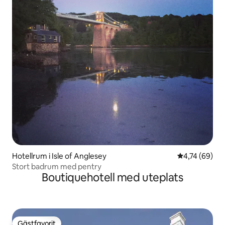
Hotellrum i Isle of Anglesey
4,74 av 5 i g
4,74 (69)
Stort badrum med pentry
Boutiquehotell med uteplats
Gästfavorit