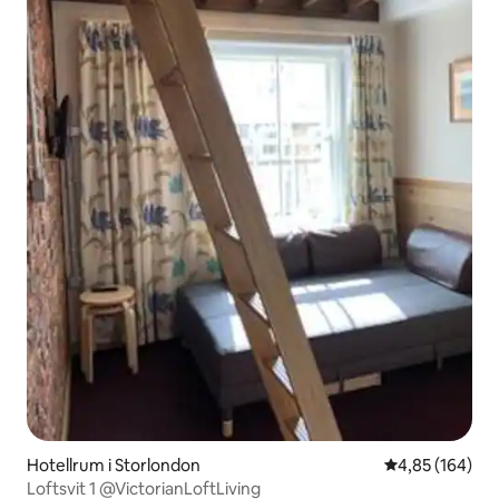
Hotellrum i Storlondon
4,85 av 5 i ge
4,85 (164)
Loftsvit 1 @VictorianLoftLiving