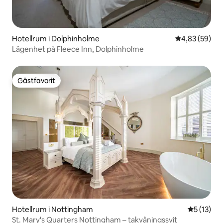
Hotellrum i Dolphinholme
4,83 av 5 i g
4,83 (59)
Lägenhet på Fleece Inn, Dolphinholme
Gästfavorit
Gästfavorit
Hotellrum i Nottingham
5 av 5 i g
5 (13)
St. Mary's Quarters Nottingham – takvåningssvit