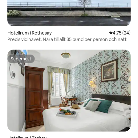
Hotellrum i Rothesay
4,75 av 5 i g
4,75 (24)
Precis vid havet. Nära till allt 35 pund per person och natt
Superhost
Superhost