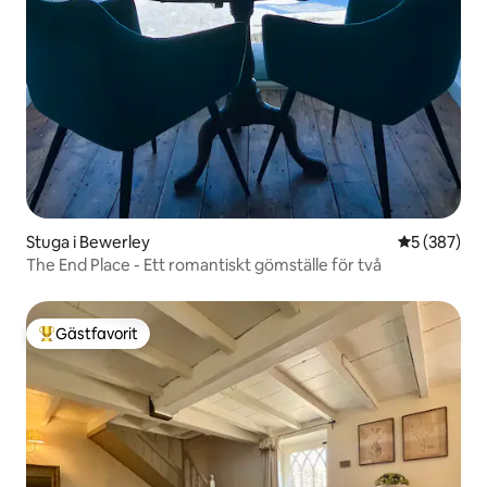
Stuga i Bewerley
5 av 5 i ge
5 (387)
The End Place - Ett romantiskt gömställe för två
Gästfavorit
Populär gästfavorit