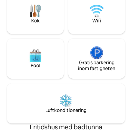
moderna bekvämligheter, denna
Restauranger bara 
fastighet är fullt utrustad — ett riktigt
med berg, golfban
bekvämt hem utanför hemmet. I
mycket mer inom 
närheten av byn Belleek, Enniskillen...
Kök
Wifi
Gratis parkering
Pool
inom fastigheten
Luftkonditionering
Fritidshus med badtunna