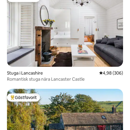
Populär gästfavorit
Stuga i Lancashire
4,98 av 5 i ge
4,98 (306)
Romantisk stuga nära Lancaster Castle
Gästfavorit
Populär gästfavorit