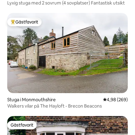
Lyxig stuga med 2 sovrum (4 sovplatser) Fantastisk utsikt
Gästfavorit
Populär gästfavorit
Stuga i Monmouthshire
4,98 av 5 i ge
4,98 (269)
Walkers vilar på The Hayloft - Brecon Beacons
Gästfavorit
Gästfavorit