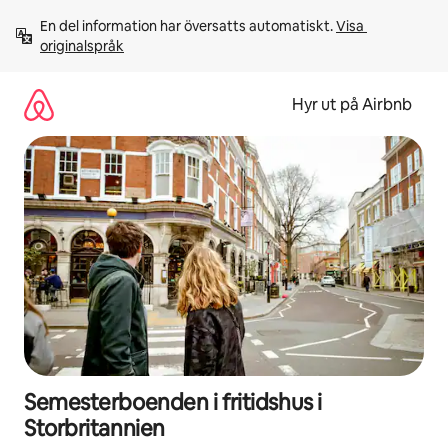
Hoppa
En del information har översatts automatiskt. 
Visa 
till
originalspråk
innehåll
Hyr ut på Airbnb
Semesterboenden i fritidshus i
Storbritannien