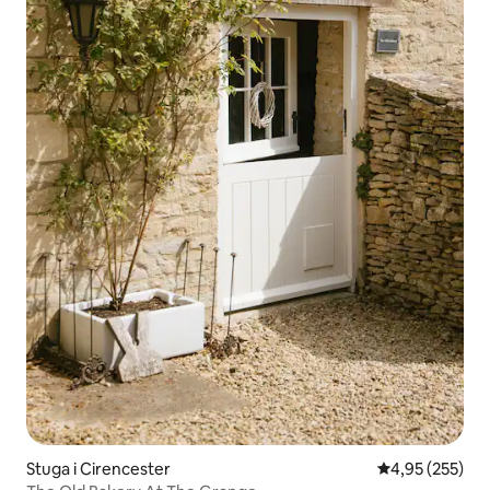
Stuga i Cirencester
4,95 av 5 i ge
4,95 (255)