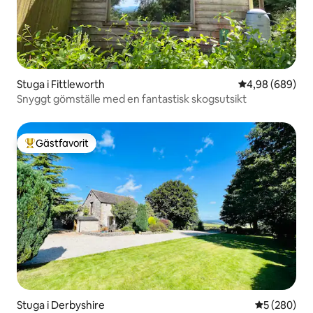
Stuga i Fittleworth
4,98 av 5 i ge
4,98 (689)
Snyggt gömställe med en fantastisk skogsutsikt
Gästfavorit
Populär gästfavorit
Stuga i Derbyshire
5 av 5 i ge
5 (280)