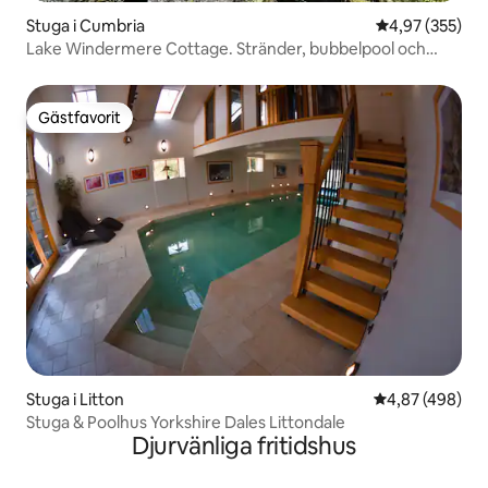
Stuga i Cumbria
4,97 av 5 i ge
4,97 (355)
Lake Windermere Cottage. Stränder, bubbelpool och
bastu.
Gästfavorit
Gästfavorit
Stuga i Litton
4,87 av 5 i ge
4,87 (498)
Stuga & Poolhus Yorkshire Dales Littondale
Djurvänliga fritidshus