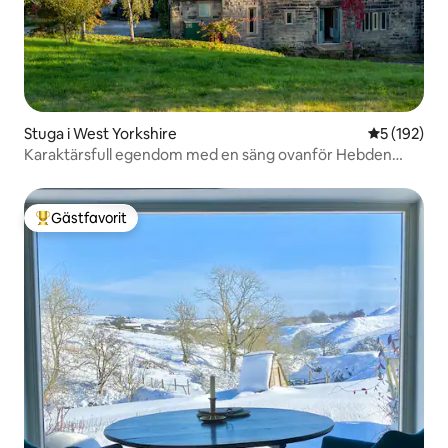
Stuga i West Yorkshire
5 av 5 i ge
5 (192)
Karaktärsfull egendom med en säng ovanför Hebden
Bridge
Gästfavorit
Populär gästfavorit