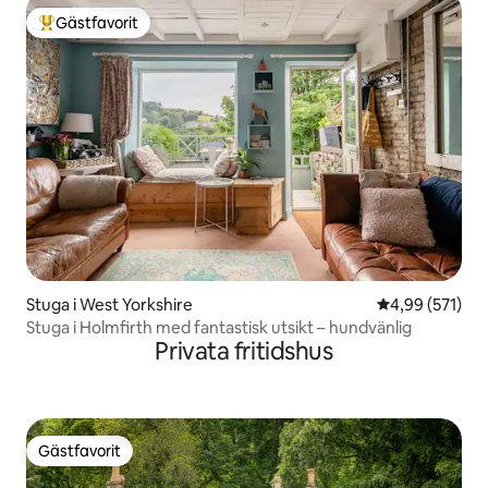
Gästfavorit
Populär gästfavorit
Stuga i West Yorkshire
4,99 av 5 i ge
4,99 (571)
Stuga i Holmfirth med fantastisk utsikt – hundvänlig
Privata fritidshus
Gästfavorit
Gästfavorit