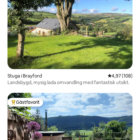
Stuga i Brayford
4,97 av 5 i ge
4,97 (108)
Landsbygd, mysig lada omvandling med fantastisk utsikt.
Gästfavorit
Populär gästfavorit