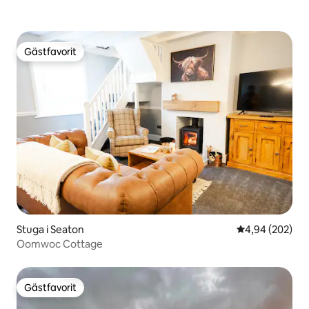
Gästfavorit
Gästfavorit
Stuga i Seaton
4,94 av 5 i ge
4,94 (202)
Oomwoc Cottage
Gästfavorit
Gästfavorit