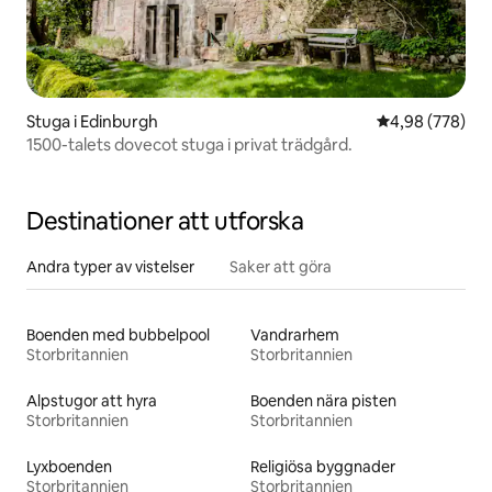
Stuga i Edinburgh
4,98 av 5 i ge
4,98 (778)
1500-talets dovecot stuga i privat trädgård.
Destinationer att utforska
Andra typer av vistelser
Saker att göra
Boenden med bubbelpool
Vandrarhem
Storbritannien
Storbritannien
Alpstugor att hyra
Boenden nära pisten
Storbritannien
Storbritannien
Lyxboenden
Religiösa byggnader
Storbritannien
Storbritannien