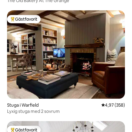
The Old Bakery At The Grange
Gästfavorit
Populär gästfavorit
Stuga i Warfield
4,97 av 5 i ge
4,97 (358)
Lyxig stuga med 2 sovrum
Gästfavorit