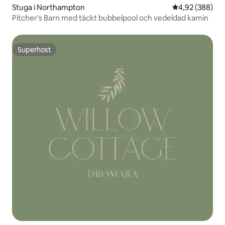
Stuga i Northampton
4,92 av 5 i ge
4,92 (388)
Pitcher's Barn med täckt bubbelpool och vedeldad kamin
Superhost
Superhost