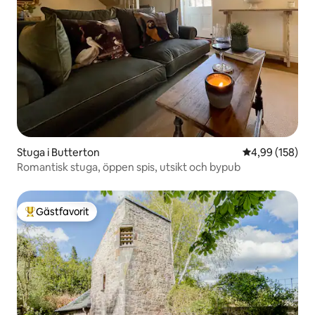
Stuga i Butterton
4,99 av 5 i ge
4,99 (158)
Romantisk stuga, öppen spis, utsikt och bypub
Gästfavorit
Populär gästfavorit