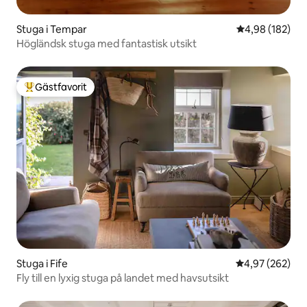
Stuga i Tempar
4,98 av 5 i ge
4,98 (182)
Högländsk stuga med fantastisk utsikt
Gästfavorit
Populär gästfavorit
Stuga i Fife
4,97 av 5 i ge
4,97 (262)
Fly till en lyxig stuga på landet med havsutsikt