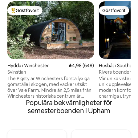
Gästfavorit
Gästfavorit
Populär gästfavorit
Gästfavorit
Hydda i Winchester
4,98 av 5 i genomsnittligt bety
4,98 (648)
Husbåt i Southam
Svinstian
Rivers boenden m
The Pigsty är Winchesters första lyxiga
Vår unika vistelse 
gömställe i skogen, med vacker utsikt
unik upplevelse 
över Vale Farm. Mindre än 2,5 miles från
modern komfort o
Winchesters historiska centrum är
charmiga utrymm
Populära bekvämligheter för
denna fridfulla tillflyktsort perfekt för
panoramafönster 
dem som vill besöka staden, eller fly för
lugnande ljuden a
semesterboenden i Upham
lite lugn. Pigstys kupolformade design
och fantastisk ut
med träinredning har ett rullbart badkar,
direkt in i ditt va
mysigt vardagsrum i öppen planlösning
morgon på det pr
och altan för att njuta av middagen med
tittar på soluppgå
utsikt över solnedgången. Bara några
på kvällen med ett