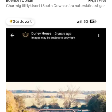
Boende i Upham
4,87 av 5 i g
4,87 (46)
Charmig tillflyktsort i South Downs nära natursköna stigar
Gästfavorit
Populär gästfavorit