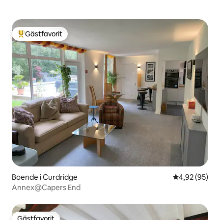
Gästfavorit
Populär gästfavorit
Boende i Curdridge
4,92 av 5 i g
4,92 (95)
Annex@Capers End
Gästfavorit