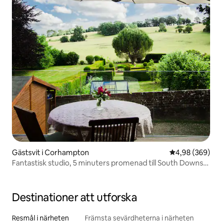
Gästsvit i Corhampton
4,98 av 5 i ge
4,98 (369)
Fantastisk studio, 5 minuters promenad till South Downs
Way
Destinationer att utforska
Resmål i närheten
Främsta sevärdheterna i närheten