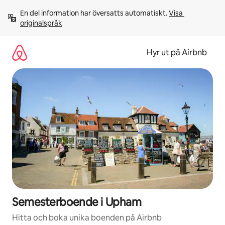
Hoppa
En del information har översatts automatiskt. 
Visa 
till
originalspråk
innehåll
Hyr ut på Airbnb
Semesterboende i Upham
Hitta och boka unika boenden på Airbnb