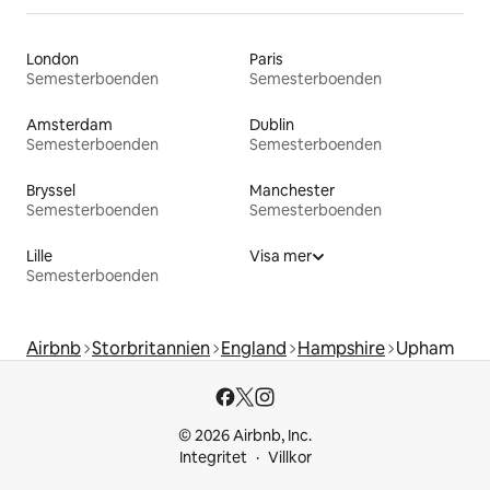
London
Paris
Semesterboenden
Semesterboenden
Amsterdam
Dublin
Semesterboenden
Semesterboenden
Bryssel
Manchester
Semesterboenden
Semesterboenden
Lille
Visa mer
Semesterboenden
Airbnb
Storbritannien
England
Hampshire
Upham
© 2026 Airbnb, Inc.
Integritet
Villkor