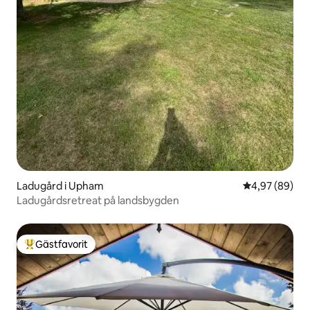
Ladugård i Upham
4,97 av 5 i g
4,97 (89)
Ladugårdsretreat på landsbygden
Gästfavorit
Populär gästfavorit