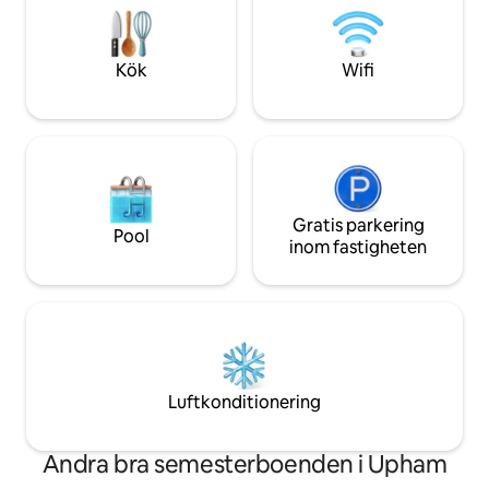
minuters promenad från den berömda
lyssnar på det mju
Clarendon Way, och en 30 minuters
Perfekt för par, 
promenad till stadens centrum.
eller alla som vill
Kök
Wifi
naturen
Gratis parkering
Pool
inom fastigheten
Luftkonditionering
Andra bra semesterboenden i Upham