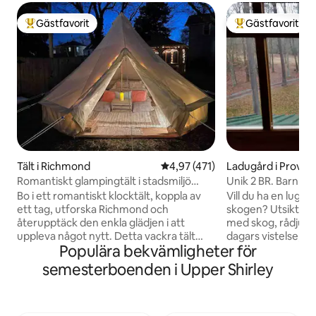
Gästfavorit
Gästfavorit
Populär gästfavorit
Populär gästfavor
Tält i Richmond
4,97 av 5 i genomsnittligt bet
4,97 (471)
Ladugård i Provid
e
Romantiskt glampingtält i stadsmiljö
Unik 2 BR. Barn Apt
med luftkonditionering och bubbelpool
Bo i ett romantiskt klocktält, koppla av
Vill du ha en lugn f
ett tag, utforska Richmond och
skogen? Utsikt frå
återupptäck den enkla glädjen i att
med skog, rådjur oc
uppleva något nytt. Detta vackra tält
dagars vistelse, 3
Populära bekvämligheter för
med luftkonditionering ligger inbäddat i
längre vistelser till
ett lugnt område i hjärtat av Richmond
lyxig lägenhet me
semesterboenden i Upper Shirley
och erbjuder en oförglömlig
tums Qled HDTV, 
sommarlägrupplevelse. Välj bland en
övervåningen i en u
samling lägeräventyr som hjälper dig att
bekvämligheter, be