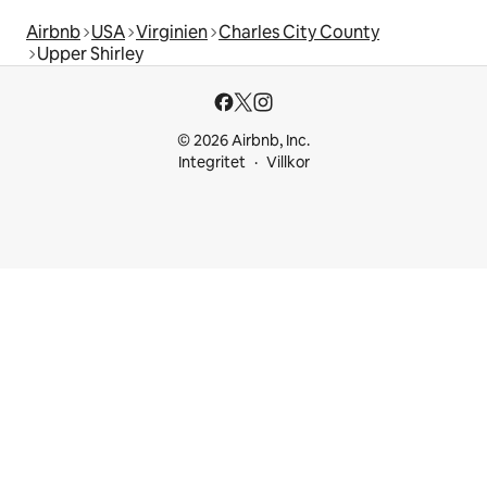
Airbnb
USA
Virginien
Charles City County
Upper Shirley
© 2026 Airbnb, Inc.
Integritet
Villkor