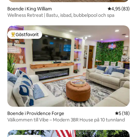
Boende i King William
4,95 av 5 i g
4,95 (83)
Wellness Retreat | Bastu, isbad, bubbelpool och spa
Gästfavorit
Populär gästfavorit
Boende i Providence Forge
5 av 5 i g
5 (18)
Välkommen till Vibe – Modern 3BR House på 10 tunnland