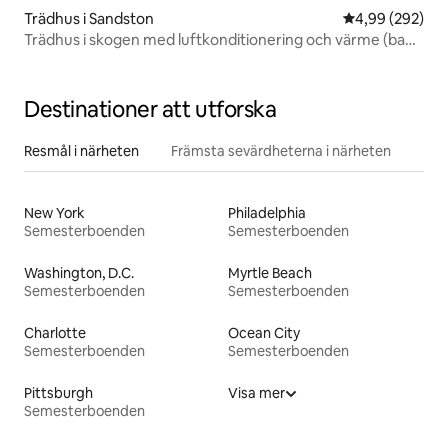
Trädhus i Sandston
4,99 av 5 i ge
4,99 (292)
Trädhus i skogen med luftkonditionering och värme (bad i
huset)
Destinationer att utforska
Resmål i närheten
Främsta sevärdheterna i närheten
New York
Philadelphia
Semesterboenden
Semesterboenden
Washington, D.C.
Myrtle Beach
Semesterboenden
Semesterboenden
Charlotte
Ocean City
Semesterboenden
Semesterboenden
Pittsburgh
Visa mer
Semesterboenden