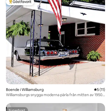
Gästfavorit
Populär gästfavorit
Boende i Williamsburg
5 av 5 i 
5 (11)
Williamsburgs snygga moderna pärla från mitten av 1950-
talet
Superhost