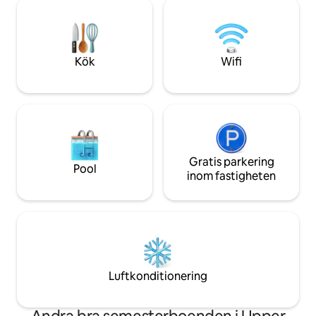
koppla av och uppleva livet. Perfekt för
längs en grusväg,
din dejtkväll, födelsedag eller staycation.
och djurliv. Sovplats för upp till 4
Slappna av i din privata bubbelpool, vid
personer + barn 
lägerelden och i det avskärmade
takfläktar *HDTV *ny dubbelsäng i
paviljongen. Tält med luftkonditionering,
sovrummet *W/D *Låg städavgift *Se
Kök
Wifi
wifi och belysning. Enkel parkering.
våra 5-stjärniga
Gratis parkering
Pool
inom fastigheten
Luftkonditionering