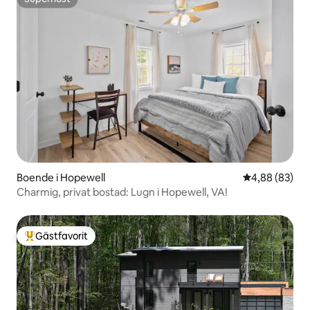
Superhost
Boende i Hopewell
4,88 av 5 i g
4,88 (83)
Charmig, privat bostad: Lugn i Hopewell, VA!
Gästfavorit
Populär gästfavorit