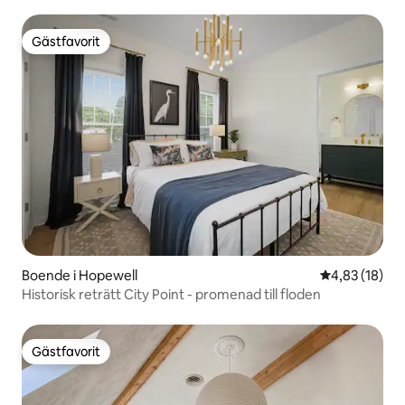
Gästfavorit
Gästfavorit
Boende i Hopewell
4,83 av 5 i g
4,83 (18)
Historisk reträtt City Point - promenad till floden
Gästfavorit
Gästfavorit