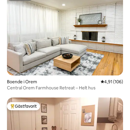
Boende i Orem
4,91 av 5 i ge
4,91 (106)
Central Orem Farmhouse Retreat – Helt hus
Gästfavorit
Populär gästfavorit