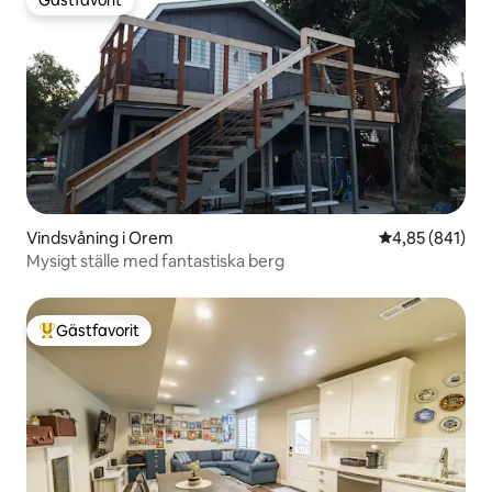
Gästfavorit
Gästfavorit
Vindsvåning i Orem
4,85 av 5 i ge
4,85 (841)
Mysigt ställe med fantastiska berg
Gästfavorit
Populär gästfavorit