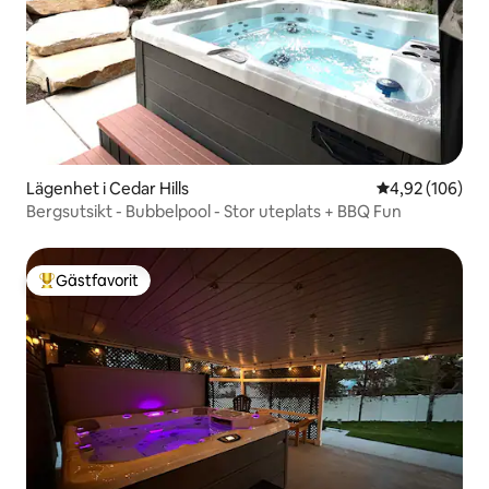
Lägenhet i Cedar Hills
4,92 av 5 i ge
4,92 (106)
Bergsutsikt - Bubbelpool - Stor uteplats + BBQ Fun
Gästfavorit
Populär gästfavorit