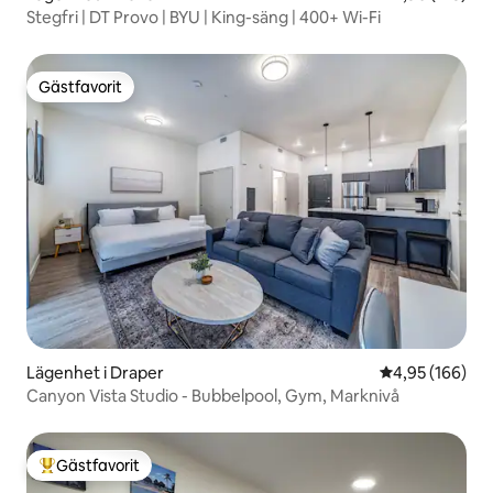
Stegfri | DT Provo | BYU | King-säng | 400+ Wi-Fi
Gästfavorit
Gästfavorit
Lägenhet i Draper
4,95 av 5 i ge
4,95 (166)
Canyon Vista Studio - Bubbelpool, Gym, Marknivå
Gästfavorit
Populär gästfavorit