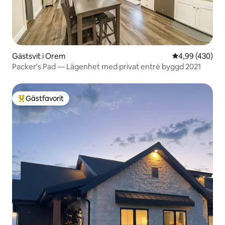
Gästsvit i Orem
4,99 av 5 i ge
4,99 (430)
Packer's Pad — Lägenhet med privat entré byggd 2021
Gästfavorit
Populär gästfavorit