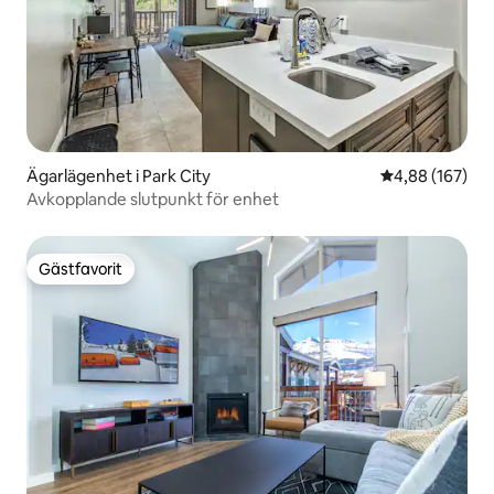
Ägarlägenhet i Park City
4,88 av 5 i ge
4,88 (167)
Avkopplande slutpunkt för enhet
Gästfavorit
Gästfavorit