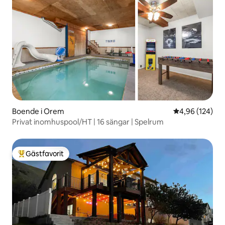
Boende i Orem
4,96 av 5 i ge
4,96 (124)
Privat inomhuspool/HT | 16 sängar | Spelrum
Gästfavorit
Populär gästfavorit