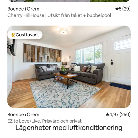
Boende i Orem
5 av 5 i g
5 (29)
Cherry Hill House | Utsikt från taket + bubbelpool
Gästfavorit
Populär gästfavorit
Boende i Orem
4,97 av 5 i ge
4,97 (260)
EZ to Love/Live. Prisvärd och privat
Lägenheter med luftkonditionering