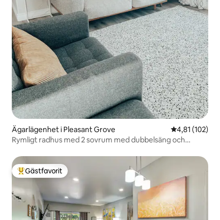
Ägarlägenhet i Pleasant Grove
4,81 av 5 i ge
4,81 (102)
Rymligt radhus med 2 sovrum med dubbelsäng och
master suite.
Gästfavorit
Populär gästfavorit