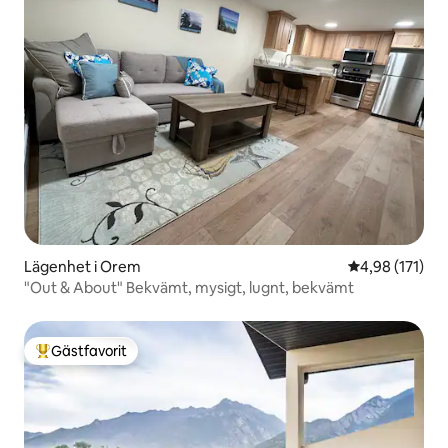
Lägenhet i Orem
4,98 av 5 i ge
4,98 (171)
"Out & About" Bekvämt, mysigt, lugnt, bekvämt
Gästfavorit
Populär gästfavorit