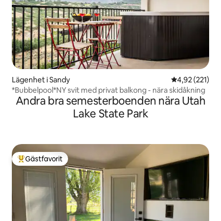
Lägenhet i Sandy
4,92 av 5 i ge
4,92 (221)
*Bubbelpool*NY svit med privat balkong - nära skidåkning
Andra bra semesterboenden nära Utah
Lake State Park
Gästfavorit
Populär gästfavorit