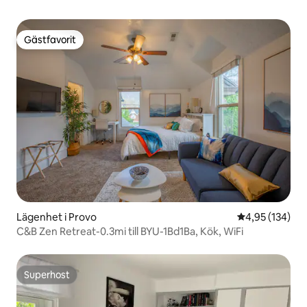
Gästfavorit
Gästfavorit
Lägenhet i Provo
4,95 av 5 i ge
4,95 (134)
C&B Zen Retreat-0.3mi till BYU-1Bd1Ba, Kök, WiFi
Superhost
Superhost