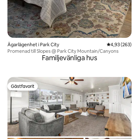
Ägarlägenhet i Park City
4,93 av 5 i ge
4,93 (263)
Promenad till Slopes @ Park City Mountain/Canyons
Familjevänliga hus
Gästfavorit
Gästfavorit