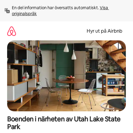
Hoppa
En del information har översatts automatiskt. 
Visa 
till
originalspråk
innehåll
Hyr ut på Airbnb
Boenden i närheten av Utah Lake State
Park