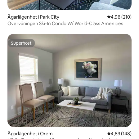
Ägarlägenhet i Park City
4,96 av 5 i ge
4,96 (210)
Övervåningen Ski-In Condo W/ World-Class Amenities
Superhost
Superhost
Ägarlägenhet i Orem
4,83 av 5 i ge
4,83 (148)