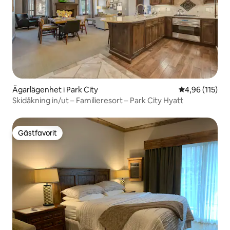
Ägarlägenhet i Park City
4,96 av 5 i ge
4,96 (115)
Skidåkning in/ut – Familieresort – Park City Hyatt
Gästfavorit
Gästfavorit