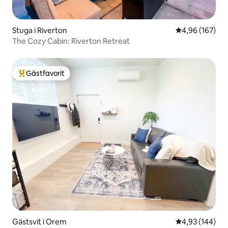
Stuga i Riverton
4,96 av 5 i ge
4,96 (167)
The Cozy Cabin: Riverton Retreat
Gästfavorit
Populär gästfavorit
Gästsvit i Orem
4,93 av 5 i ge
4,93 (144)