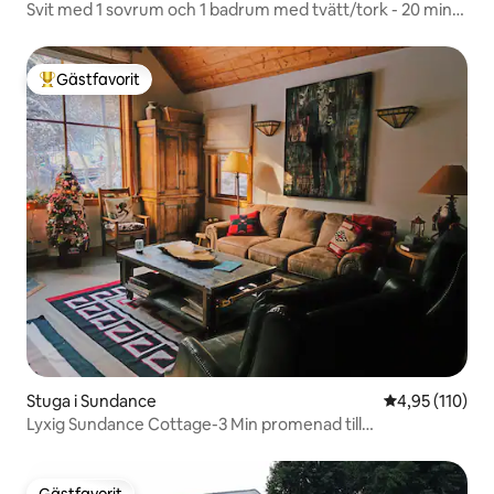
Svit med 1 sovrum och 1 badrum med tvätt/tork - 20 min
till Sundance
Gästfavorit
Populär gästfavorit
Stuga i Sundance
4,95 av 5 i ge
4,95 (110)
Lyxig Sundance Cottage-3 Min promenad till
semesteranläggning