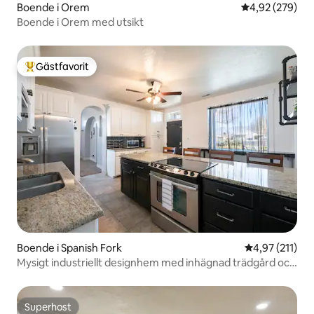
Boende i Orem
4,92 av 5 i ge
4,92 (279)
Boende i Orem med utsikt
Gästfavorit
Populär gästfavorit
Boende i Spanish Fork
4,97 av 5 i ge
4,97 (211)
Mysigt industriellt designhem med inhägnad trädgård och
eldstad
Superhost
Superhost