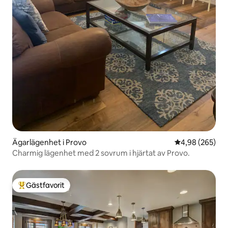
Ägarlägenhet i Provo
4,98 av 5 i ge
4,98 (265)
Charmig lägenhet med 2 sovrum i hjärtat av Provo.
Gästfavorit
Populär gästfavorit