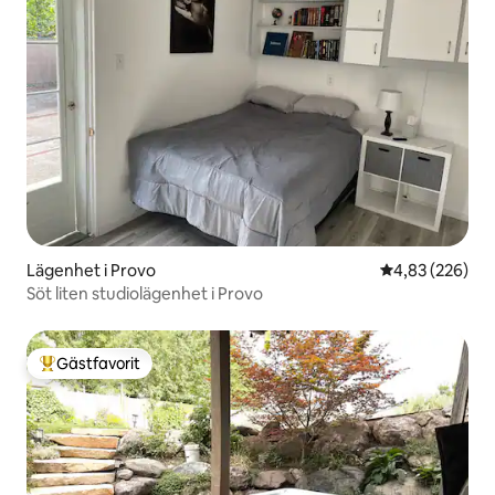
Lägenhet i Provo
4,83 av 5 i ge
4,83 (226)
Söt liten studiolägenhet i Provo
Gästfavorit
Populär gästfavorit