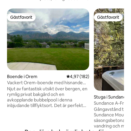
Gästfavorit
Gästfavorit
Gästfavorit
Gästfavorit
Boende i Orem
4,97 av 5 i genomsnittligt bet
4,97 (182)
Vackert Orem-boende med hisnande
utsikt!
Njut av fantastisk utsikt över bergen, en
rymlig privat bakgård och en
Stuga i Sundance
avkopplande bubbelpool i denna
Sundance A-Frame
inbjudande tillflyktsort. Det är perfekt
promenad till Reso
Gångavstånd till 
för ett pars resa eller ett par som reser
Sundance Mountai
med ett spädbarn eller ett litet barn.
säsongsbetonad sk
Detta boende ligger bekvämt inom
vandring och mycket mer!
gångavstånd från University Place och