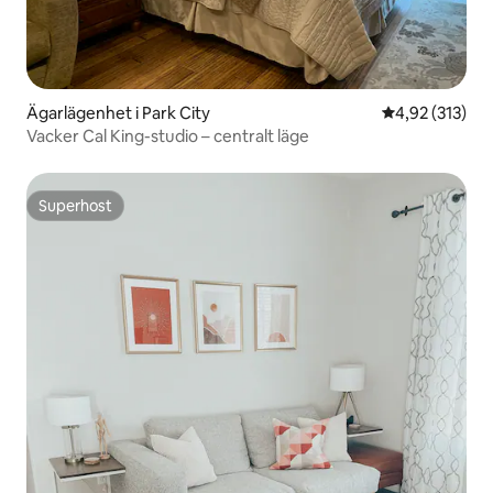
Ägarlägenhet i Park City
4,92 av 5 i ge
4,92 (313)
Vacker Cal King-studio – centralt läge
Superhost
Superhost