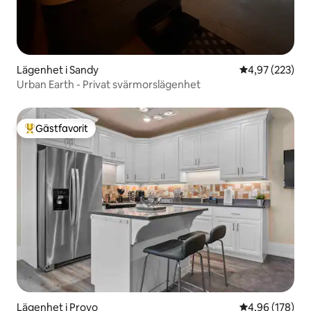
Lägenhet i Sandy
4,97 av 5 i ge
4,97 (223)
Urban Earth - Privat svärmorslägenhet
Gästfavorit
Populär gästfavorit
Lägenhet i Provo
4,96 av 5 i ge
4,96 (178)