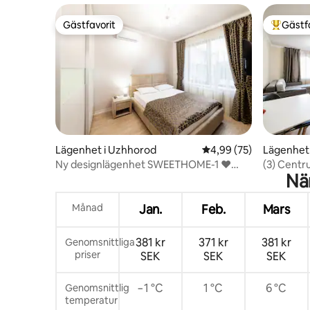
Gästfavorit
Gästf
Gästfavorit
Populär 
Lägenhet i Uzhhorod
4,99 av 5 i genomsnit
4,99 (75)
Lägenhet
Ny designlägenhet SWEETHOME-1 ❤
(3) Centr
Nä
Gratis parkering ❤
nybyggna
Månad
Jan.
Feb.
Mars
381 kr
371 kr
381 kr
Genomsnittliga
priser
SEK
SEK
SEK
−1 °C
1 °C
6 °C
Genomsnittlig
temperatur