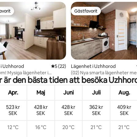
avorit
Gästfavorit
gästfavorit
Gästfavorit
tligt betyg, 75 omdömen
 i Uzhhorod
5 av 5 i genomsnittligt betyg, 22 omdöm
5 (22)
Lägenhet i Uzhhorod
um! Mysiga lägenheter i
(02) Nya smarta lägenheter me
r är den bästa tiden att besöka Uzhhor
d!
och strandpromenad!
Apr.
Maj
Juni
Juli
Aug.
523 kr
428 kr
428 kr
362 kr
409 kr
SEK
SEK
SEK
SEK
SEK
12 °C
16 °C
20 °C
21 °C
21 °C