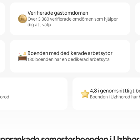
Verifierade gästomdömen
Över 3 380 verifierade omdömen som hjälper
dig att välja
Boenden med dedikerade arbetsytor
130 boenden har en dedikerad arbetsyta
4,8 i genomsnittligt 
horod
Boenden i Uzhhorod har h
pprankade semesterboenden i Uzhho