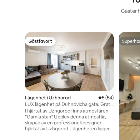
Gäster h
Gästfavorit
Superho
Gästfavorit
Superho
Lägenhet i Uzhhorod
5 av 5 i genomsnit
5 (54)
LUX lägenhet på Duhnovicha gata. Gratis
parkering
I hjärtat av Uzhgorod finns atmosfären i
"Gamla stan" Upplev denna atmosfär,
skapad av en professionell designer, i
hjärtat av Uzhgorod. Lägenheten ligger i
stadens historiska centrum. Alla de