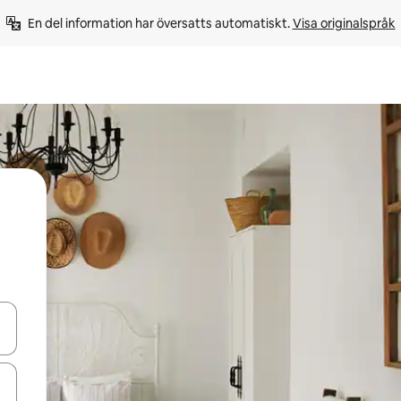
En del information har översatts automatiskt. 
Visa originalspråk
d upp- och nedåtpilarna eller utforska genom att trycka eller svepa.