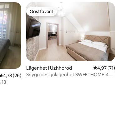
Gästfavorit
Gästfavorit
Lägenhet i Uzhhorod
4,97 av 5 i genomsnit
4,97 (71)
Snygg designlägenhet SWEETHOME-4.
en
4,73 av 5 i genomsnittligt betyg, 26 omdömen
4,73 (26)
Gratis parkering.
 13