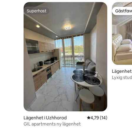
Superhost
Gästfavo
Superhost
Gästfavo
Lägenhet
Lyxig st
3.Gratis p
Lägenhet i Uzhhorod
4,79 av 5 i genomsnit
4,79 (14)
GIL apartments ny lägenhet