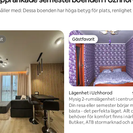
åller med: Dessa boenden har höga betyg för plats, renlighet
st
Gästfavorit
st
Gästfavorit
tligt betyg, 54 omdömen
Lägenhet i Uzhhorod
Mysig 2-rumslägenhet i centru
Din resa eller semester börjar
bästa - det perfekta läget. Allt 
behöver för komfort finns i nä
Butiker, ATB stormarknad och 
ligger bara några minuter bort.