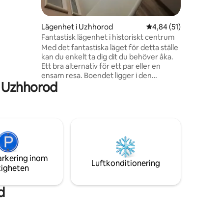
aden står
n och
, vilket
en
Lägenhet i Uzhhorod
4,84 av 5 i genomsnit
4,84 (51)
ekväma.
Fantastisk lägenhet i historiskt centrum
ttar du:
Med det fantastiska läget för detta ställe
 komfort
kan du enkelt ta dig dit du behöver åka.
behöver
Ett bra alternativ för ett par eller en
ensam resa. Boendet ligger i den
i Uzhhorod
historiska delen av staden, i en gågata. I
närheten finns alla historiska monument,
en strandpromenad, kaféer, butiker,
teatrar och en biograf, en botanisk
trädgård, museer, köpcentra, hållplatser
för kollektivtrafik, etc. Lägenheten är
inte stor men mycket bekväm. Detta är
ett bra alternativ för att ha en bra
arkering inom
semester.
Luftkonditionering
tigheten
d