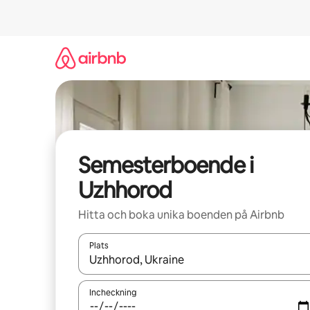
Hoppa
till
innehåll
Semesterboende i
Uzhhorod
Hitta och boka unika boenden på Airbnb
Plats
När resultaten är tillgängliga kan du navigera me
Incheckning