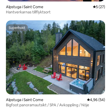
Alpstuga i Saint Come
5 av 5 i g
5 (27)
Hantverkarnas tillflyktsort
Superhost
Superhost
Alpstuga i Saint Come
4,96 av 5 i g
4,96 (54)
Bigfoot panoramautsikt / SPA / Avkoppling / Nöje