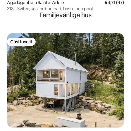
Ägarlägenhet i Sainte-Adèle
4,71 av 5 i g
4,71 (97)
318 - Sviter, spa-bubbelbad, bastu och pool
Familjevänliga hus
Gästfavorit
Gästfavorit