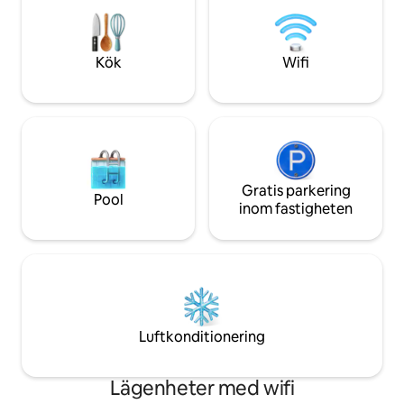
terrass ➳ Gasspis
året om för en avkopplande vistelse,
utomhus ➳ Spa öpp
oavsett årstid!
årstider!
Kök
Wifi
Gratis parkering
Pool
inom fastigheten
Luftkonditionering
Lägenheter med wifi