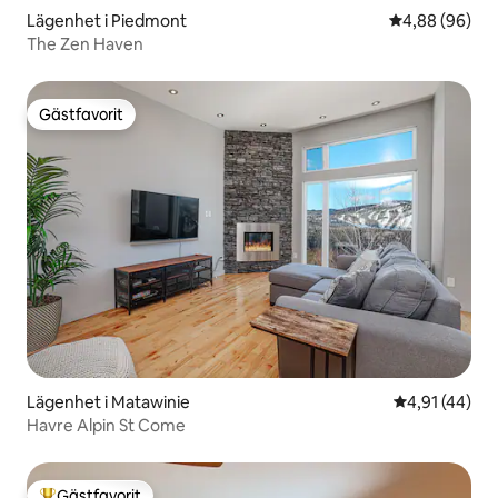
Lägenhet i Piedmont
4,88 av 5 i g
4,88 (96)
The Zen Haven
Gästfavorit
Gästfavorit
Lägenhet i Matawinie
4,91 av 5 i g
4,91 (44)
Havre Alpin St Come
Gästfavorit