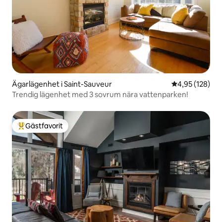
Ägarlägenhet i Saint-Sauveur
4,95 av 5 i ge
4,95 (128)
Trendig lägenhet med 3 sovrum nära vattenparken!
Gästfavorit
Populär gästfavorit