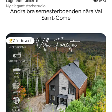
Lägenhet i Joliette
5 av 5 i g
5 (68)
Ny elegant stadsstudio
Andra bra semesterboenden nära Val
Saint-Come
Gästfavorit
Populär gästfavorit