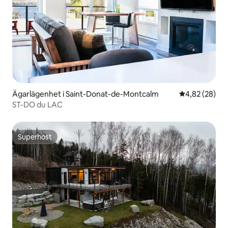
Ägarlägenhet i Saint-Donat-de-Montcalm
4,82 av 5 i g
4,82 (28)
ST-DO du LAC
Superhost
Superhost