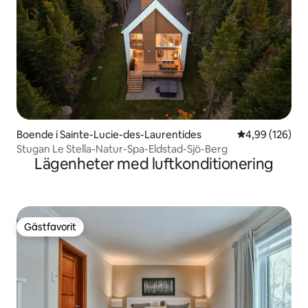
Boende i Sainte-Lucie-des-Laurentides
4,99 av 5 i ge
4,99 (126)
Stugan Le Stella-Natur-Spa-Eldstad-Sjö-Berg
Lägenheter med luftkonditionering
Gästfavorit
Gästfavorit