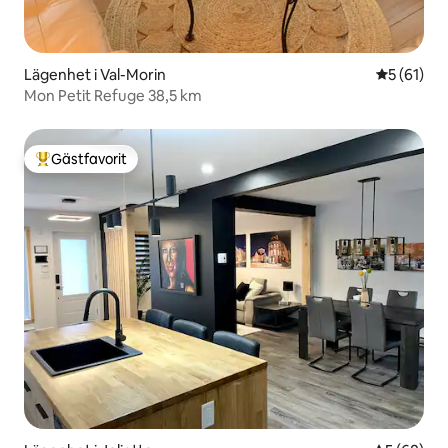
Lägenhet i Val-Morin
5 av 5 i g
5 (61)
Mon Petit Refuge 38,5 km
Gästfavorit
Populär gästfavorit