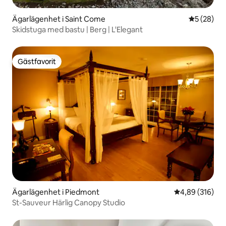
Ägarlägenhet i Saint Come
5 av 5 i g
5 (28)
Skidstuga med bastu | Berg | L'Elegant
Gästfavorit
Gästfavorit
Ägarlägenhet i Piedmont
4,89 av 5 i ge
4,89 (316)
St-Sauveur Härlig Canopy Studio