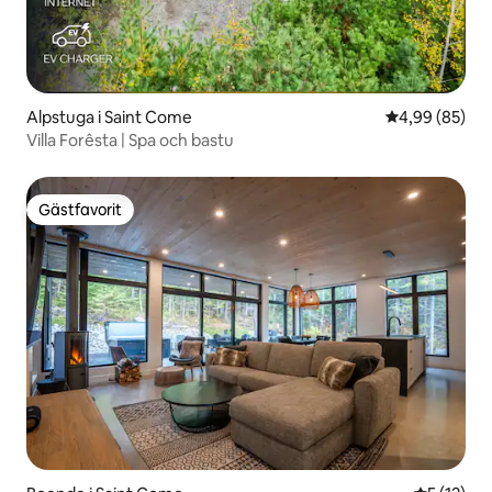
Alpstuga i Saint Come
4,99 av 5 i g
4,99 (85)
Villa Forêsta | Spa och bastu
Gästfavorit
Gästfavorit