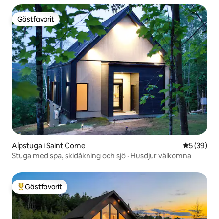
Gästfavorit
Gästfavorit
Alpstuga i Saint Come
5 av 5 i g
5 (39)
Stuga med spa, skidåkning och sjö · Husdjur välkomna
Gästfavorit
Populär gästfavorit