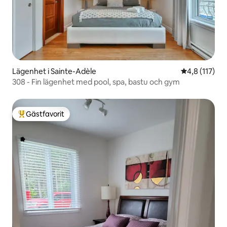
Lägenhet i Sainte-Adèle
4,8 av 5 i g
4,8 (117)
308 - Fin lägenhet med pool, spa, bastu och gym
Gästfavorit
Populär gästfavorit