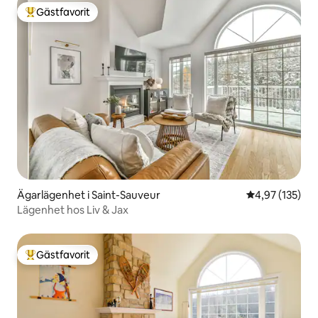
Gästfavorit
Populär gästfavorit
Ägarlägenhet i Saint-Sauveur
4,97 av 5 i ge
4,97 (135)
Lägenhet hos Liv & Jax
Gästfavorit
Populär gästfavorit