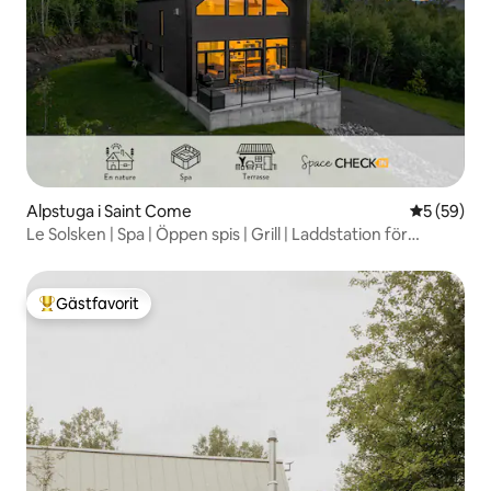
Alpstuga i Saint Come
5 av 5 i g
5 (59)
Le Solsken | Spa | Öppen spis | Grill | Laddstation för
elfordon
Gästfavorit
Populär gästfavorit