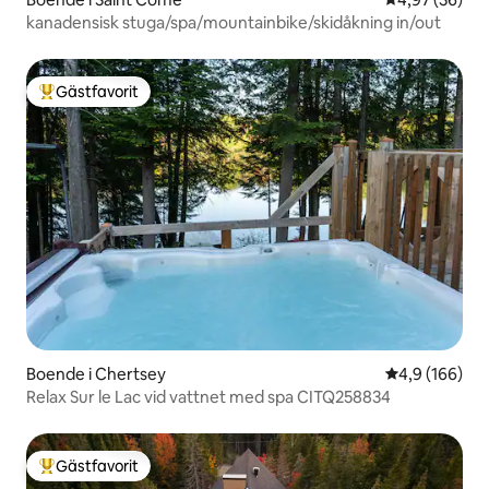
kanadensisk stuga/spa/mountainbike/skidåkning in/out
Gästfavorit
Populär gästfavorit
Boende i Chertsey
4,9 av 5 i ge
4,9 (166)
Relax Sur le Lac vid vattnet med spa CITQ258834
Gästfavorit
Populär gästfavorit