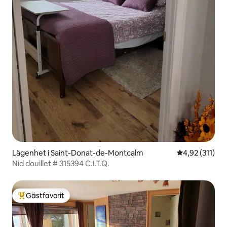
Lägenhet i Saint-Donat-de-Montcalm
4,92 av 5 i ge
4,92 (311)
Nid douillet # 315394 C.I.T.Q.
Gästfavorit
Populär gästfavorit