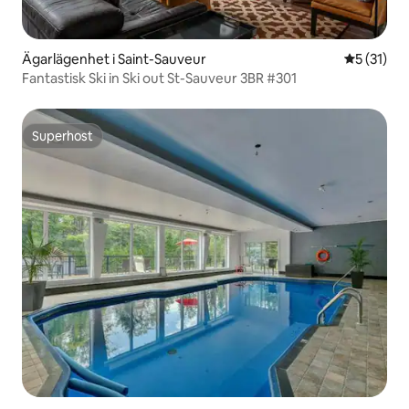
Ägarlägenhet i Saint-Sauveur
5 av 5 i g
5 (31)
Fantastisk Ski in Ski out St-Sauveur 3BR #301
Superhost
Superhost