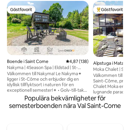
Gästfavorit
Gästfavorit
Gästfavorit
Populär gästfavor
Boende i Saint Come
4,87 av 5 i genomsnittligt bet
4,87 (138)
Alpstuga i Matawin
Nakyma | 4Season Spa | Eldstad | St-
County Municipali
Moka Chalet | Spa |
Côme
Välkommen till Nakyma! Le Nakyma✦
Dubbelsäng
Välkommen till Chalet 
ligger i St-Côme och erbjuder dig en
Saint-Côme, prov
idyllisk tillflyktsort i naturen för en
Chalet Moka erbjud
exceptionell semester!✦ • Golv-till-tak-
lugnande paradis i
fönster med utsikt över regionens fauna
Populära bekvämligheter för
underbara minnen 
och flora • En hisnande utsikt • En
avkopplande vistelse! ➳ Panoram
semesterboenden nära Val Saint-Come
utomhuskamin för att skapa vackra
över bergen Laddn
minnen under en stjärnklar himmel • Två
➳ Brädspel för hel
rymliga möblerade terrasser • Tillgänglig
du hittar din inre f
grillplats • Pålitligt wifi och Smart TV •
➳ Grillning på en
Brädspel för hela familjen • Spa öppet