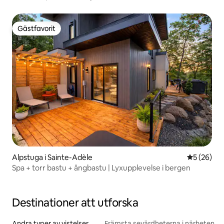
Gästfavorit
Gästfavorit
Alpstuga i Sainte-Adèle
5 av 5 i g
5 (26)
Spa + torr bastu + ångbastu | Lyxupplevelse i bergen
Destinationer att utforska
Andra typer av vistelser
Främsta sevärdheterna i närheten