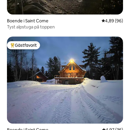
Boende i Saint Come
4,89 av 5 i g
4,89 (96)
Tyst alpstuga på toppen
Gästfavorit
Populär gästfavorit
Boende i Saint Come
4,97 av 5 i g
4,97 (36)