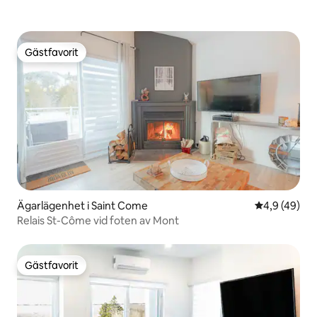
Gästfavorit
Gästfavorit
Ägarlägenhet i Saint Come
4,9 av 5 i g
4,9 (49)
Relais St-Côme vid foten av Mont
Gästfavorit
Gästfavorit