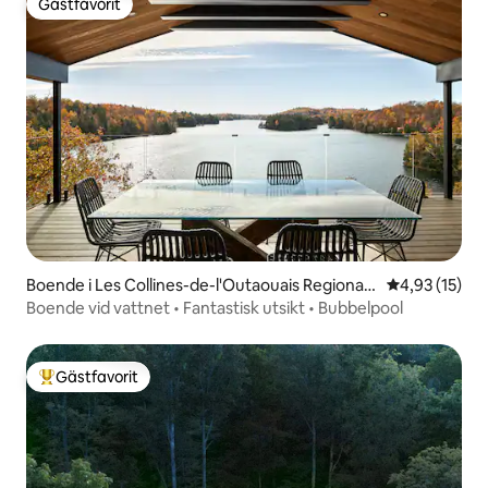
Gästfavorit
Gästfavorit
Boende i Les Collines-de-l'Outaouais Regional
4,93 av 5 i g
4,93 (15)
County Municipality
Boende vid vattnet • Fantastisk utsikt • Bubbelpool
Gästfavorit
Populär gästfavorit