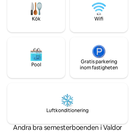
kaféer och restauranger Vandring,
alla gratis. Vi ho
cykling, golf, Parc Omega Papineau-
älska vår lilla stug
Labelle Reserve med mera
mycket som vi gör 
Kök
Wifi
Gratis parkering
Pool
inom fastigheten
Luftkonditionering
Andra bra semesterboenden i Valdor