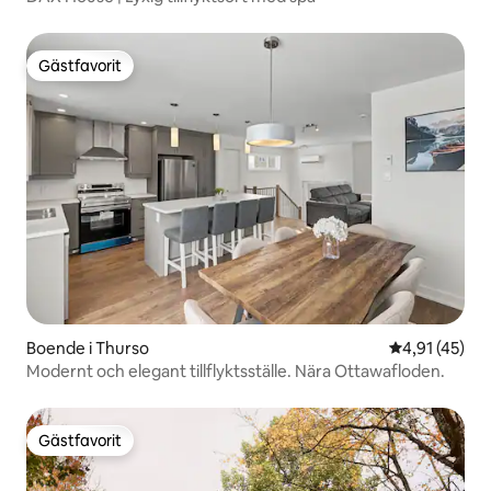
Gästfavorit
Gästfavorit
Boende i Thurso
4,91 av 5 i g
4,91 (45)
Modernt och elegant tillflyktsställe. Nära Ottawafloden.
Gästfavorit
Gästfavorit