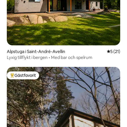
Alpstuga i Saint-André-Avellin
5 av 5 i g
5 (21)
Lyxig tillflykt i bergen • Med bar och spelrum
Gästfavorit
Populär gästfavorit