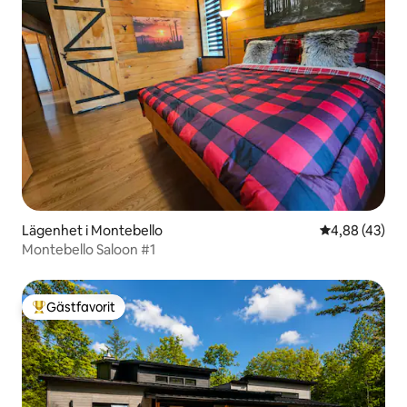
Lägenhet i Montebello
4,88 av 5 i g
4,88 (43)
Montebello Saloon #1
Gästfavorit
Populär gästfavorit