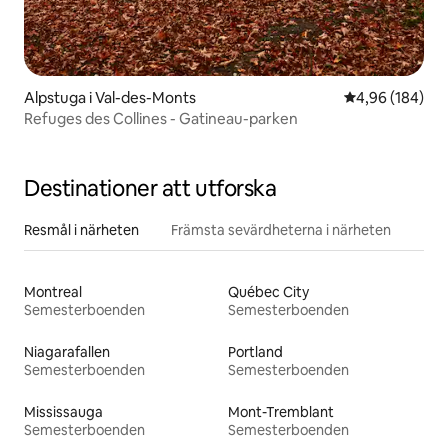
Alpstuga i Val-des-Monts
4,96 av 5 i ge
4,96 (184)
Refuges des Collines - Gatineau-parken
Destinationer att utforska
Resmål i närheten
Främsta sevärdheterna i närheten
Montreal
Québec City
Semesterboenden
Semesterboenden
Niagarafallen
Portland
Semesterboenden
Semesterboenden
Mississauga
Mont-Tremblant
Semesterboenden
Semesterboenden