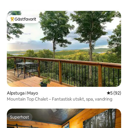
Gästfavorit
Populär gästfavorit
Alpstuga i Mayo
5 av 5 i g
5 (92)
Mountain Top Chalet – Fantastisk utsikt, spa, vandring
Superhost
Superhost