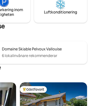
arkering inom
Luftkonditionering
tigheten
se
Domaine Skiable Pelvoux Vallouise
6 lokalinvånare rekommenderar
e
Gästfavorit
Populär gästfavorit