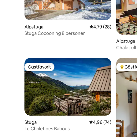
Alpstuga
4,79 av 5 i genomsnit
4,79 (28)
Stuga Cocooning 8 personer
Alpstuga
Chalet ul
d' altitude
Gästfavorit
Gästf
Gästfavorit
Populär 
Stuga
4,96 av 5 i genomsnit
4,96 (74)
Le Chalet des Babous