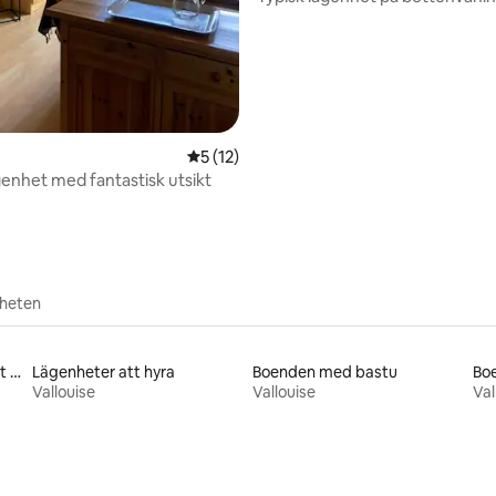
eller 4 pers)
5 av 5 i genomsnittligt betyg, 12 omdöm
5 (12)
enhet med fantastisk utsikt
rheten
Familjevänliga boenden att hyra
Lägenheter att hyra
Boenden med bastu
Boe
Vallouise
Vallouise
Val