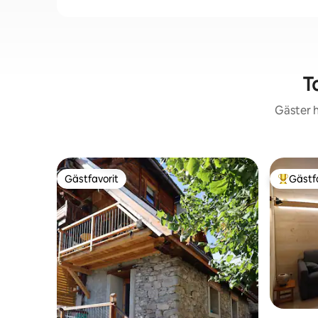
T
Gäster h
Gästfavorit
Gästf
Gästfavorit
Populär 