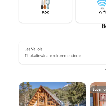
bort. Absolut lugn, nära l'Argentière och
alla bekvämligheter. Ett paradis för
älskare av vild natur och äventyr.
Kök
Wifi
B
Les Vallois
11 lokalinvånare rekommenderar
Superho
Superho