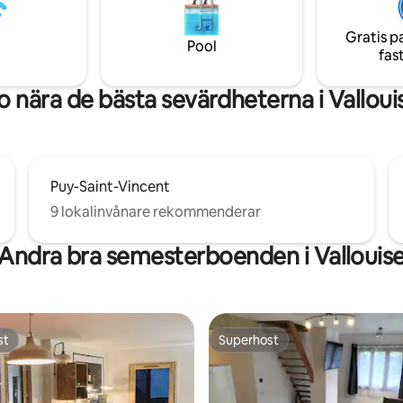
Gratis p
Pool
fas
o nära de bästa sevärdheterna i Valloui
Puy-Saint-Vincent
9 lokalinvånare rekommenderar
Andra bra semesterboenden i Vallouis
st
Superhost
st
Superhost