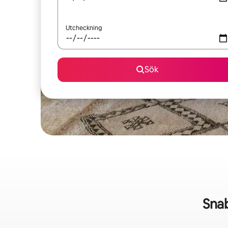
Utcheckning
Sök
Snab