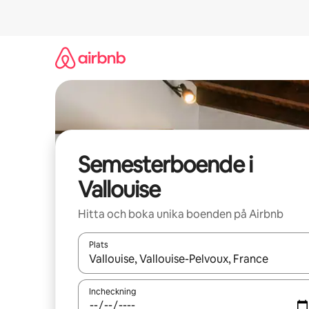
Hoppa
till
innehåll
Semesterboende i
Vallouise
Hitta och boka unika boenden på Airbnb
Plats
När resultaten är tillgängliga kan du navigera me
Incheckning