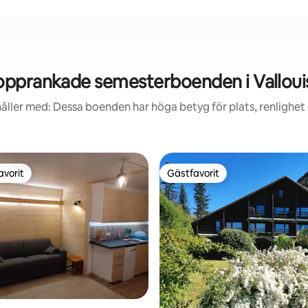
opprankade semesterboenden i Valloui
åller med: Dessa boenden har höga betyg för plats, renlighet
avorit
Gästfavorit
gästfavorit
Gästfavorit