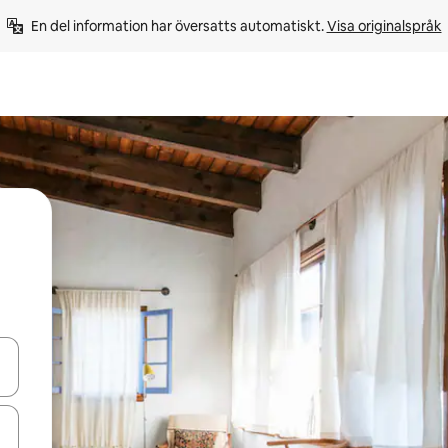
En del information har översatts automatiskt. 
Visa originalspråk
d upp- och nedåtpilarna eller utforska genom att trycka eller svepa.