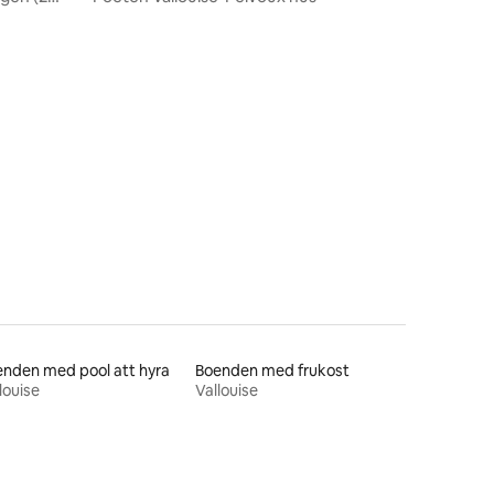
en
nden med pool att hyra
Boenden med frukost
louise
Vallouise