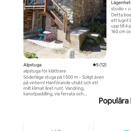
Lägenhet
studio + 
Detta boe
ett lugn
upp till 
160 cm oc
terrass, 
skidförråd
nationalpa
Vallouise
nordiska 
des Écrins
Alpstuga
5 av 5 i genomsnit
5 (12)
snabbköp,
alpstuga för klättrare
bergsutrus
Söderläge stuga på 1 500 m – Soligt även
busskyttelt
på vintern! Hänförande utsikt och ett
skidorter
milt klimat året runt. Vandring,
kanotpaddling, via ferrata och
Populära 
bergsklättring i Freissinières, porten till
Écrins nationalpark och den legendariska
byn Dormillouse. På vintern: skidturer,
snöskovandring, isklättring (skridskobana
på plats). Skidorterna Vars/Risoul och
Puy-Saint-Vincent ligger bara 25 minuter